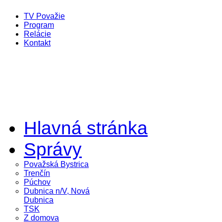
TV Považie
Program
Relácie
Kontakt
Hlavná stránka
Správy
Považská Bystrica
Trenčín
Púchov
Dubnica n/V, Nová
Dubnica
TSK
Z domova