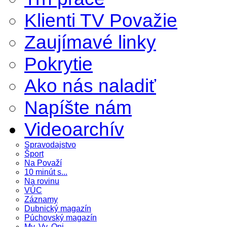
Klienti TV Považie
Zaujímavé linky
Pokrytie
Ako nás naladiť
Napíšte nám
Videoarchív
Spravodajstvo
Šport
Na Považí
10 minút s...
Na rovinu
VÚC
Záznamy
Dubnický magazín
Púchovský magazín
My, Vy, Oni