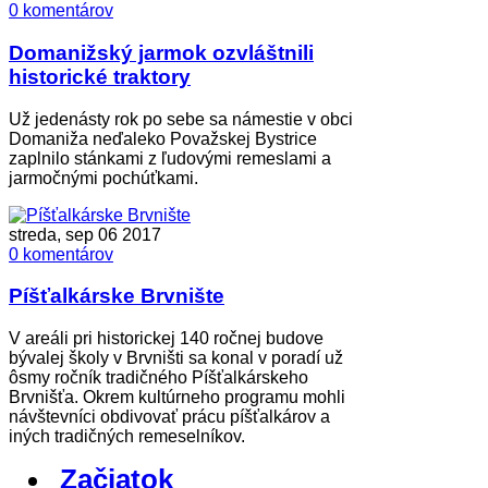
0 komentárov
Domanižský jarmok ozvláštnili
historické traktory
Už jedenásty rok po sebe sa námestie v obci
Domaniža neďaleko Považskej Bystrice
zaplnilo stánkami z ľudovými remeslami a
jarmočnými pochúťkami.
streda, sep 06 2017
0 komentárov
Píšťalkárske Brvnište
V areáli pri historickej 140 ročnej budove
bývalej školy v Brvništi sa konal v poradí už
ôsmy ročník tradičného Píšťalkárskeho
Brvnišťa. Okrem kultúrneho programu mohli
návštevníci obdivovať prácu píšťalkárov a
iných tradičných remeselníkov.
Začiatok