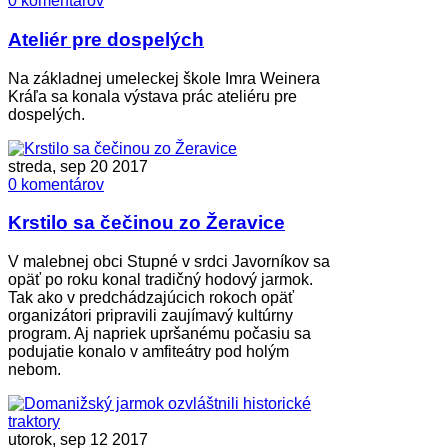
0 komentárov
Ateliér pre dospelých
Na základnej umeleckej škole Imra Weinera
Kráľa sa konala výstava prác ateliéru pre
dospelých.
streda, sep 20 2017
0 komentárov
Krstilo sa čečinou zo Žeravice
V malebnej obci Stupné v srdci Javorníkov sa
opäť po roku konal tradičný hodový jarmok.
Tak ako v predchádzajúcich rokoch opäť
organizátori pripravili zaujímavý kultúrny
program. Aj napriek upršanému počasiu sa
podujatie konalo v amfiteátry pod holým
nebom.
utorok, sep 12 2017