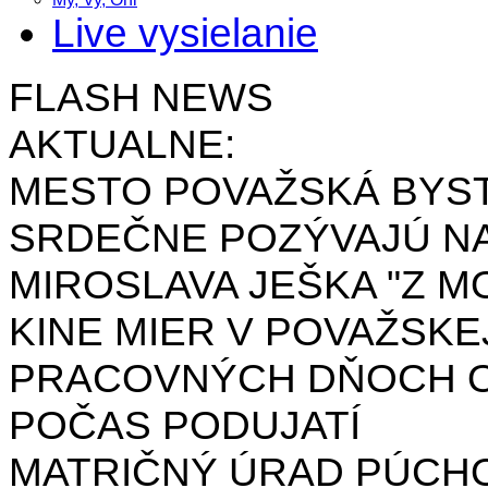
Live vysielanie
FLASH NEWS
AKTUALNE:
MESTO POVAŽSKÁ BYST
SRDEČNE POZÝVAJÚ NA
MIROSLAVA JEŠKA "Z MO
KINE MIER V POVAŽSKE
PRACOVNÝCH DŇOCH OD 
POČAS PODUJATÍ
MATRIČNÝ ÚRAD PÚCH