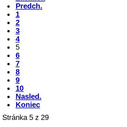
Predch.
1
2
3
4
5
6
7
8
9
10
Nasled.
Koniec
Stránka 5 z 29