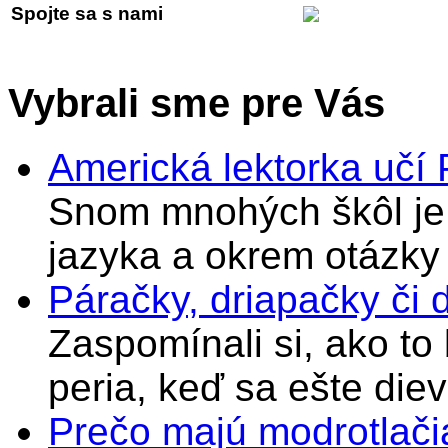
Spojte sa s nami
Vybrali sme pre Vás
Americká lektorka učí
Snom mnohých škôl je 
jazyka a okrem otázky
Páračky, driapačky či 
Zaspomínali si, ako to
peria, keď sa ešte di
Prečo majú modrotlači