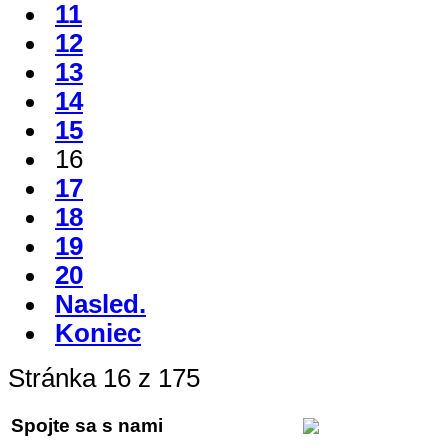
11
12
13
14
15
16
17
18
19
20
Nasled.
Koniec
Stránka 16 z 175
Spojte sa s nami