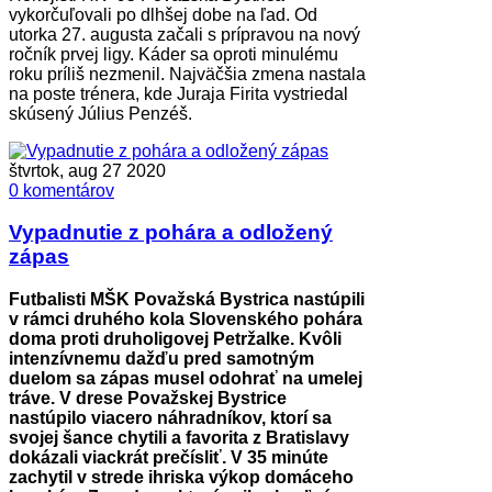
vykorčuľovali po dlhšej dobe na ľad. Od
utorka 27. augusta začali s prípravou na nový
ročník prvej ligy. Káder sa oproti minulému
roku príliš nezmenil. Najväčšia zmena nastala
na poste trénera, kde Juraja Firita vystriedal
skúsený Július Penzéš.
štvrtok, aug 27 2020
0 komentárov
Vypadnutie z pohára a odložený
zápas
Futbalisti MŠK Považská Bystrica nastúpili
v rámci druhého kola Slovenského pohára
doma proti druholigovej Petržalke. Kvôli
intenzívnemu dažďu pred samotným
duelom sa zápas musel odohrať na umelej
tráve. V drese Považskej Bystrice
nastúpilo viacero náhradníkov, ktorí sa
svojej šance chytili a favorita z Bratislavy
dokázali viackrát prečísliť. V 35 minúte
zachytil v strede ihriska výkop domáceho