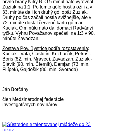
brvno brány Nitry B. O 5 minút nato vyrovnal
Zuziak na 1:1. Po tomto góle hostia ožili a v
33. minúte dali ich druhý gól opäť Zuziak.
Druhý polčas začali hostia svižnejšie, ale v
72. minúte dostal červenú kartu gólman
Kuciak. O minútu nato dal domáci Radványi
tyčku. Výhru Považanov spečatil na 1:3 v 90.
minúte Zavadzan.
Zostava Pov. Bystrice podľa rozostavenia
:
Kuciak - Vala, Častulín, Kucharčík, Petruš -
Boris (82. min. Mravec), Zavadzan, Zuziak -
Slávik (90. min. Čiernik), Demjan (73. min.
Filípek), Gajdošík (86. min. Svorada)
Ján Borčányi
člen Medzinárodnej federácie
investigatívnych novinárov