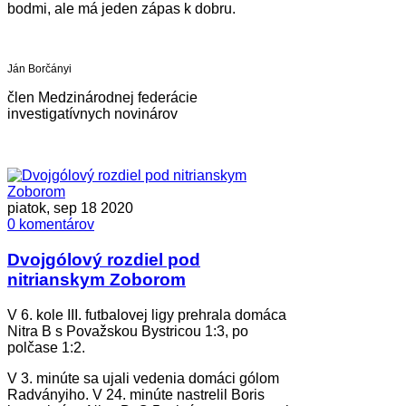
bodmi, ale má jeden zápas k dobru.
Ján Borčányi
člen Medzinárodnej federácie
investigatívnych novinárov
piatok, sep 18 2020
0 komentárov
Dvojgólový rozdiel pod
nitrianskym Zoborom
V 6. kole III. futbalovej ligy prehrala domáca
Nitra B s Považskou Bystricou 1:3, po
polčase 1:2.
V 3. minúte sa ujali vedenia domáci gólom
Radványiho. V 24. minúte nastrelil Boris