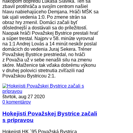
nákopom dopredu Lukáša Slávika. Ten sa
zbavil protihráča a svojím centrom našiel
hlavu nabiehajúceho Demjana. Hráči MŠK sa
tak ujali vedenia 1:0. Po zmene strán sa
obraz hry zmenil. Domáci začali byť
dôslednejší a dostávali sa do príležitostí.
Naopak hráči Považskej Bystrice prestali hrať
a súper trestal. Najprv v 58. minúte vyrovnal
na 1:1 Andrej Lovás a 14 minút neskôr poslal
domácich do vedenia Juraj Sekera. Tréner
Považskej Bystrice prestriedal, no hráči
z Považia už v sebe nenašli silu na zmenu
skóre. Malženice tak vďaka dobrému výkonu
v druhej polovici stretnutia zvíťazili nad
Považskou Bystricou 2:1.
štvrtok, aug 27 2020
0 komentárov
Hokejisti Považskej Bystrice začali
s prípravou
Hokejisti HK ´95 Považská Bystrica