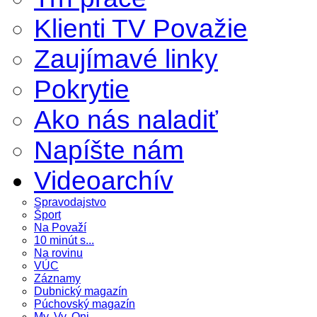
Klienti TV Považie
Zaujímavé linky
Pokrytie
Ako nás naladiť
Napíšte nám
Videoarchív
Spravodajstvo
Šport
Na Považí
10 minút s...
Na rovinu
VÚC
Záznamy
Dubnický magazín
Púchovský magazín
My, Vy, Oni