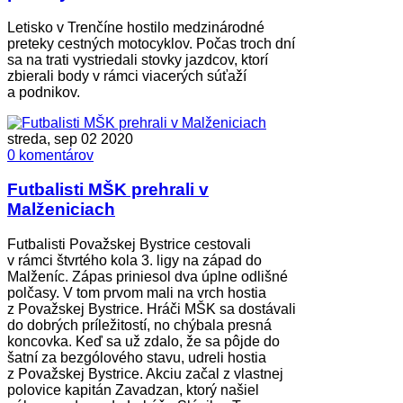
Letisko v Trenčíne hostilo medzinárodné
preteky cestných motocyklov. Počas troch dní
sa na trati vystriedali stovky jazdcov, ktorí
zbierali body v rámci viacerých súťaží
a podnikov.
streda, sep 02 2020
0 komentárov
Futbalisti MŠK prehrali v
Malženiciach
Futbalisti Považskej Bystrice cestovali
v rámci štvrtého kola 3. ligy na západ do
Malženíc. Zápas priniesol dva úplne odlišné
polčasy. V tom prvom mali na vrch hostia
z Považskej Bystrice. Hráči MŠK sa dostávali
do dobrých príležitostí, no chýbala presná
koncovka. Keď sa už zdalo, že sa pôjde do
šatní za bezgólového stavu, udreli hostia
z Považskej Bystrice. Akciu začal z vlastnej
polovice kapitán Zavadzan, ktorý našiel