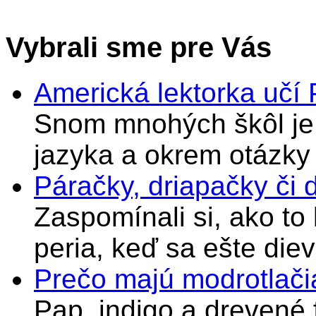
Vybrali sme pre Vás
Americká lektorka učí
Snom mnohých škôl je 
jazyka a okrem otázky
Páračky, driapačky či 
Zaspomínali si, ako to
peria, keď sa ešte di
Prečo majú modrotlači
Pap, indigo a drevené 