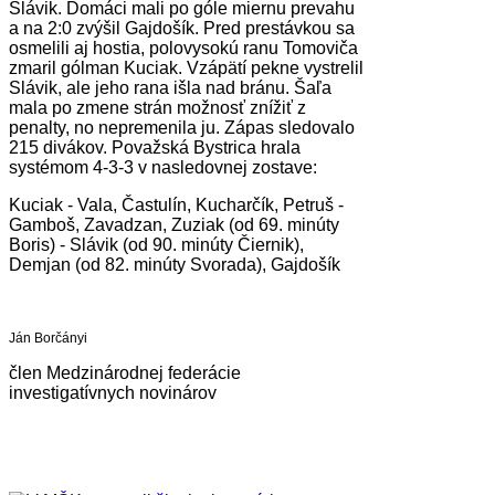
Slávik. Domáci mali po góle miernu prevahu
a na 2:0 zvýšil Gajdošík. Pred prestávkou sa
osmelili aj hostia, polovysokú ranu Tomoviča
zmaril gólman Kuciak. Vzápätí pekne vystrelil
Slávik, ale jeho rana išla nad bránu. Šaľa
mala po zmene strán možnosť znížiť z
penalty, no nepremenila ju. Zápas sledovalo
215 divákov. Považská Bystrica hrala
systémom 4-3-3 v nasledovnej zostave:
Kuciak - Vala, Častulín, Kucharčík, Petruš -
Gamboš, Zavadzan, Zuziak (od 69. minúty
Boris) - Slávik (od 90. minúty Čiernik),
Demjan (od 82. minúty Svorada), Gajdošík
Ján Borčányi
člen Medzinárodnej federácie
investigatívnych novinárov