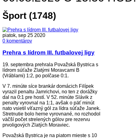
Šport (1748)
piatok, sep 25 2020
0 komentárov
Prehra s lídrom III. futbalovej ligy
19. septembra prehrala Považská Bystrica s
lídrom súťaže Zlatými Moravcami B
(Vráblami) 1:2, po polčase 0:1.
V 7. minúte síce brankár domácich Filípek
vyrazil penaltu Jamrichovi, no ten z dorážky
dal na 0:1 pre hostí. V 52. minúte Slávik z
penalty vyrovnal na 1:1, avšak o päť minút
nato vsietil víťazný gól za lídra súťaže Janek.
Stretnutie bolo herne vyrovnané, no rozhodol
väčší počet strelených gólov pre rezervu
prvoligových Zlatých Moraviec.
Považská Bystrica je na piatom mieste s 10