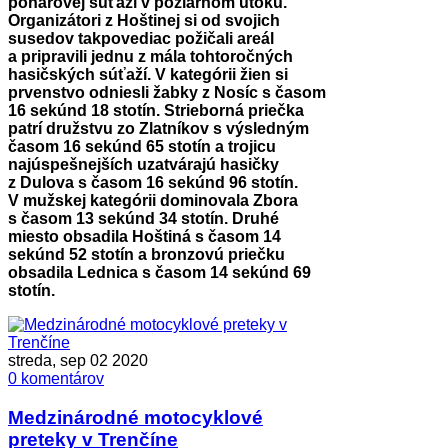
pohárovej súťaži v požiarnom útoku.
Organizátori z Hoštinej si od svojich
susedov takpovediac požičali areál
a pripravili jednu z mála tohtoročných
hasičských súťaží. V kategórii žien si
prvenstvo odniesli žabky z Nosíc s časom
16 sekúnd 18 stotín. Strieborná priečka
patrí družstvu zo Zlatníkov s výsledným
časom 16 sekúnd 65 stotín a trojicu
najúspešnejších uzatvárajú hasičky
z Dulova s časom 16 sekúnd 96 stotín.
V mužskej kategórii dominovala Zbora
s časom 13 sekúnd 34 stotín. Druhé
miesto obsadila Hoštiná s časom 14
sekúnd 52 stotín a bronzovú priečku
obsadila Lednica s časom 14 sekúnd 69
stotín.
streda, sep 02 2020
0 komentárov
Medzinárodné motocyklové
preteky v Trenčíne