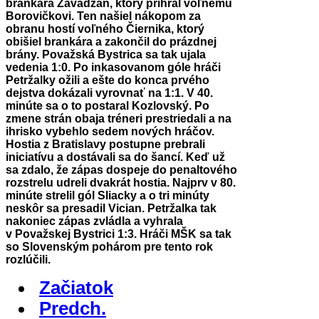
brankára Zavadzan, ktorý prihral voľnému
Borovičkovi. Ten našiel nákopom za
obranu hostí voľného Čiernika, ktorý
obišiel brankára a zakončil do prázdnej
brány. Považská Bystrica sa tak ujala
vedenia 1:0. Po inkasovanom góle hráči
Petržalky ožili a ešte do konca prvého
dejstva dokázali vyrovnať na 1:1. V 40.
minúte sa o to postaral Kozlovský. Po
zmene strán obaja tréneri prestriedali a na
ihrisko vybehlo sedem nových hráčov.
Hostia z Bratislavy postupne prebrali
iniciatívu a dostávali sa do šancí. Keď už
sa zdalo, že zápas dospeje do penaltového
rozstrelu udreli dvakrát hostia. Najprv v 80.
minúte strelil gól Sliacky a o tri minúty
neskôr sa presadil Vician. Petržalka tak
nakoniec zápas zvládla a vyhrala
v Považskej Bystrici 1:3. Hráči MŠK sa tak
so Slovenským pohárom pre tento rok
rozlúčili.
Začiatok
Predch.