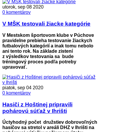
utorok, sep 08 2020
0 komentárov
V MŠK testovali žiacke kategórie
V Mestskom športovom klube v Púchove
pravidelne prebieha testovanie žiackych
futbalových kategórií a inak tomu nebolo
ani tento rok. Na základe zistení
z výsledkov testovania sa bude
tréningový proces podľa potreby
upravovať.
piatok, sep 04 2020
0 komentárov
Hasiči z Hoštinej pripravili
pohárovú súťaž v Ihrišti
Úctyhodný počet družstiev dobrovoľných
hasičov sa stretol v areáli DHZ v Ihrišti na