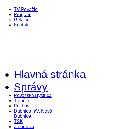
TV Považie
Program
Relácie
Kontakt
Hlavná stránka
Správy
Považská Bystrica
Trenčín
Púchov
Dubnica n/V, Nová
Dubnica
TSK
Z domova