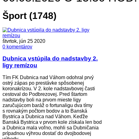
Šport (1748)
štvrtok, jún 25 2020
0 komentárov
Dubnica vstúpila do nadstavby 2.
ligy remízou
Tím FK Dubnica nad Váhom odohral prvý
ostrý zápas po prestávke spôsobenej
koronakrízou. V 2. kole nadstavbovej časti
cestoval do Podbrezovej. Pred štartom
nadstavby boli na prvom mieste ligy
zaručujúcom baráž o fortunaligu dva tímy
s rovnakým počtom bodov a to Banská
Bystrica a Dubnica nad Váhom. Keďže
Banská Bystrica v prvom kole získala len bod
a Dubnica mala voľno, mohli sa Dubničania
prípadnou výhrou dostať do dvojbodovej
výhody.