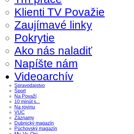
Klienti TV Považie
Zaujímavé linky
Pokrytie
Ako nás naladiť
Napíšte nám
Videoarchív
Spravodajstvo
Šport
Na Považí
10 minút s...
Na rovinu
VÚC
Záznamy
Dubnický magazín
Púchovský magazín
My, Vy, Oni