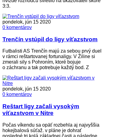
hvizde rozhodcu svietilo na ukazovateli skóre
3:3.
pondelok, jún 15 2020
0 komentárov
Trenčín vstúpil do ligy víťazstvom
Futbalisti AS Trenčín majú za sebou prvý duel
v rámci reštartovanej fortunaligy. V Žiline si
zmerali sily s Pohroním, ktoré bojuje
o záchranu a tak potrebuje každý bod. Z
pondelok, jún 15 2020
0 komentárov
Reštart ligy začali vysokým
víťazstvom v Nitre
Počas víkendu sa opäť rozbehla aj najvyššia
hokejbalová súťaž. v pláne je dohrať
posledné tri kolá základnej časti a následne