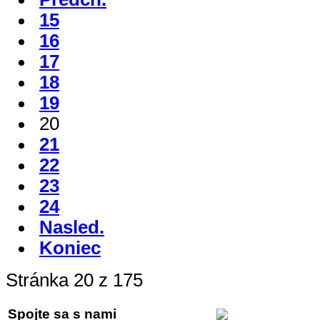
15
16
17
18
19
20
21
22
23
24
Nasled.
Koniec
Stránka 20 z 175
Spojte sa s nami