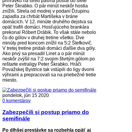
prihrávku na stred pásma poslal do siete
Peter Škrabko. O pár minút neskôr hostia
znížili. Strela od modrej v podaní Ďzupinu
zapadla za chrbát Martišeka v bráne
domácich. V 12. minúte druhého dejstva sa
opäť trafili domáci. Hosťujúceho brankára
prekonal Róbert Drábik. To však stále nebolo
čo do gólov v druhej tretine všetko. Dve
minúty pred koncom znížil na 5:2 Štefkovič.
V tretej tretine pridali domáci ďalšie dva góly.
Ako prvý sa presadil Linet a o pár minút
neskôr zvýšil na 7:2 svojim štvrtým gólom po
reštarte extraligy Peter Škrabko. Hráči
Považskej Bystrice tak vstúpili do ligy dvomi
výhrami a prepracovali sa na priebežné tretie
miesto.
pondelok, jún 15 2020
0 komentárov
Zabezpečili si postup priamo do
semifinále
Po dlhšej prestávke sa rozbehla opäť aj