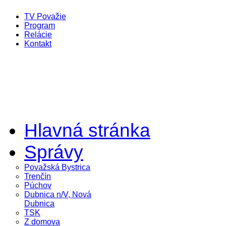
TV Považie
Program
Relácie
Kontakt
Hlavná stránka
Správy
Považská Bystrica
Trenčín
Púchov
Dubnica n/V, Nová
Dubnica
TSK
Z domova