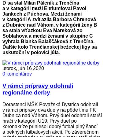
D sa stal Milan Páleník z Trenčína
a v kategórii muži E triumfoval Pavol
Jankech z Púchova. Medzi ženami
v kategórii A zvíťazila Barbora Chrenová
z Dubnice nad Váhom, v kategórii ženy B
sa stala víťazkou Eva Mareková zo
Soblahova a medzi ženami v skupine C
vyhrala Blanka Balaščáková z Trenčína.
Ďalšie kolo Trenčianskej bežeckej ligy sa
uskutoční v polovici júla.
utorok, jún 16 2020
0 komentárov
V rámci prípravy odohrali
regionálne derby
Dorastenci MŠK Považská Bystrica odohrali
v rámci prípravy dva duely na pôde tímu FK
Dubnica nad Váhom. Prvý duel odohrali starší
hráči v kategórii U19. Prvý duel po
koronakríze priniesol dobrý futbal plný šancí
a pekných futbalových akcií. Po záverečnom