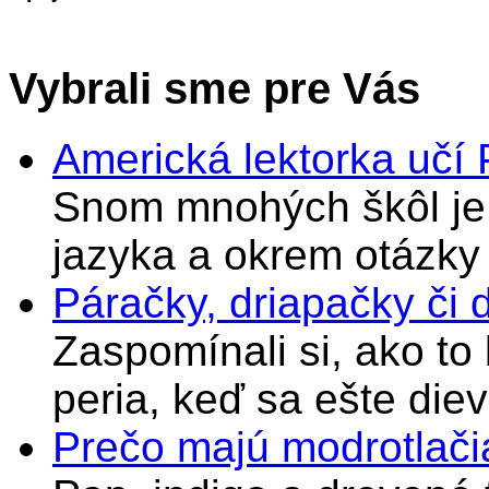
Vybrali sme pre Vás
Americká lektorka učí
Snom mnohých škôl je 
jazyka a okrem otázky
Páračky, driapačky či 
Zaspomínali si, ako to
peria, keď sa ešte di
Prečo majú modrotlači