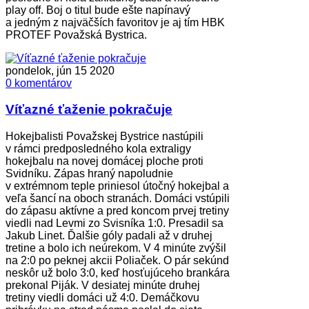
play off. Boj o titul bude ešte napínavý
a jedným z najväčších favoritov je aj tím HBK
PROTEF Považská Bystrica.
pondelok, jún 15 2020
0 komentárov
Víťazné ťaženie pokračuje
Hokejbalisti Považskej Bystrice nastúpili
v rámci predposledného kola extraligy
hokejbalu na novej domácej ploche proti
Svidníku. Zápas hraný napoludnie
v extrémnom teple priniesol útočný hokejbal a
veľa šancí na oboch stranách. Domáci vstúpili
do zápasu aktívne a pred koncom prvej tretiny
viedli nad Levmi zo Svisníka 1:0. Presadil sa
Jakub Linet. Ďalšie góly padali až v druhej
tretine a bolo ich neúrekom. V 4 minúte zvýšil
na 2:0 po peknej akcii Poliaček. O pár sekúnd
neskôr už bolo 3:0, keď hosťujúceho brankára
prekonal Piják. V desiatej minúte druhej
tretiny viedli domáci už 4:0. Demáčkovu