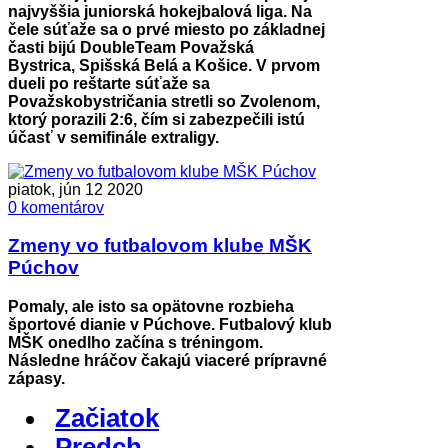
najvyššia juniorská hokejbalová liga. Na
čele súťaže sa o prvé miesto po základnej
časti bijú DoubleTeam Považská
Bystrica, Spišská Belá a Košice. V prvom
dueli po reštarte súťaže sa
Považskobystričania stretli so Zvolenom,
ktorý porazili 2:6, čím si zabezpečili istú
účasť v semifinále extraligy.
piatok, jún 12 2020
0 komentárov
Zmeny vo futbalovom klube MŠK
Púchov
Pomaly, ale isto sa opätovne rozbieha
športové dianie v Púchove. Futbalový klub
MŠK onedlho začína s tréningom.
Následne hráčov čakajú viaceré prípravné
zápasy.
Začiatok
Predch.