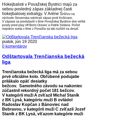
Hokejbalisti v Považskej Bystrici majú za
sebou posledný zápas základnej časti
hokejbalovej extraligy. V Aréne S
ršňov na
východe Slovenska odohrali zápas proti Košiciam.
V zápase sa predstavili v tíme Považskej Bystrice dve veľké
posily pred play off Boris Oravec a Patrik Svitana. Počet
majstrov sveta v tíme z Považia sa tak rozšíril na desať.
piatok, jún 19 2020
0 komentárov
Odštartovala Trenčianska bežecká
liga
Trenčianska bežecká liga má za sebou
prvé oficiálne kolo. Obľúbené podujatie
prilákalo opäť desiatky
bežcov. Samotného závodu sa nakoniec
zúčastnil rekordný počet 181 bežcov.
V kategórii muži A zvíťazil Michal Staník
z BK Lysá, kategóriu muži B ovládol
Radoslav Kopčan z Bánoviec nad
Bebravou, v kategórii muži C zvíťazil Jozef
Staník z BK Lysá, víťazom kategórie muži