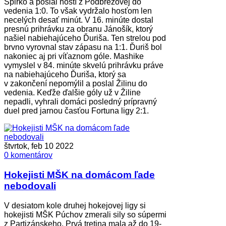
Špirko a poslal hostí z Podbrezovej do
vedenia 1:0. To však vydržalo hosťom len
necelých desať minút. V 16. minúte dostal
presnú prihrávku za obranu Jánošík, ktorý
našiel nabiehajúceho Ďuriša. Ten strelou pod
brvno vyrovnal stav zápasu na 1:1. Ďuriš bol
nakoniec aj pri víťaznom góle. Mashike
vymyslel v 84. minúte skvelú prihrávku práve
na nabiehajúceho Ďuriša, ktorý sa
v zakončení nepomýlil a poslal Žilinu do
vedenia. Keďže ďalšie góly už v Žiline
nepadli, vyhrali domáci posledný prípravný
duel pred jarnou časťou Fortuna ligy 2:1.
štvrtok, feb 10 2022
0 komentárov
Hokejisti MŠK na domácom ľade
nebodovali
V desiatom kole druhej hokejovej ligy si
hokejisti MŠK Púchov zmerali sily so súpermi
z Partizánskeho. Prvá tretina mala až do 19-