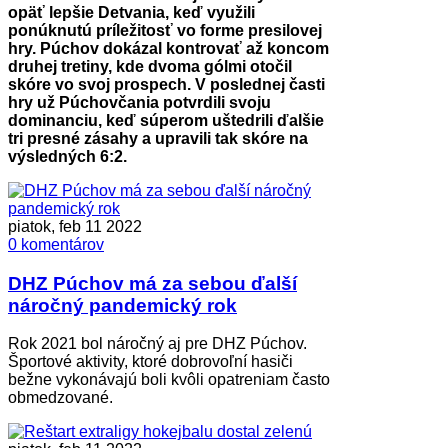
opäť lepšie Detvania, keď využili
ponúknutú príležitosť vo forme presilovej
hry. Púchov dokázal kontrovať až koncom
druhej tretiny, kde dvoma gólmi otočil
skóre vo svoj prospech. V poslednej časti
hry už Púchovčania potvrdili svoju
dominanciu, keď súperom uštedrili ďalšie
tri presné zásahy a upravili tak skóre na
výsledných 6:2.
piatok, feb 11 2022
0 komentárov
DHZ Púchov má za sebou ďalší
náročný pandemický rok
Rok 2021 bol náročný aj pre DHZ Púchov.
Športové aktivity, ktoré dobrovoľní hasiči
bežne vykonávajú boli kvôli opatreniam často
obmedzované.