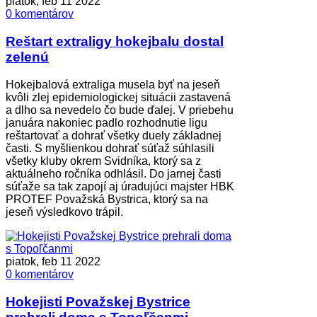
piatok, feb 11 2022
0 komentárov
Reštart extraligy hokejbalu dostal
zelenú
Hokejbalová extraliga musela byť na jeseň
kvôli zlej epidemiologickej situácii zastavená
a dlho sa nevedelo čo bude ďalej. V priebehu
januára nakoniec padlo rozhodnutie ligu
reštartovať a dohrať všetky duely základnej
časti. S myšlienkou dohrať súťaž súhlasili
všetky kluby okrem Svidníka, ktorý sa z
aktuálneho ročníka odhlásil. Do jarnej časti
súťaže sa tak zapojí aj úradujúci majster HBK
PROTEF Považská Bystrica, ktorý sa na
jeseň výsledkovo trápil.
piatok, feb 11 2022
0 komentárov
Hokejisti Považskej Bystrice