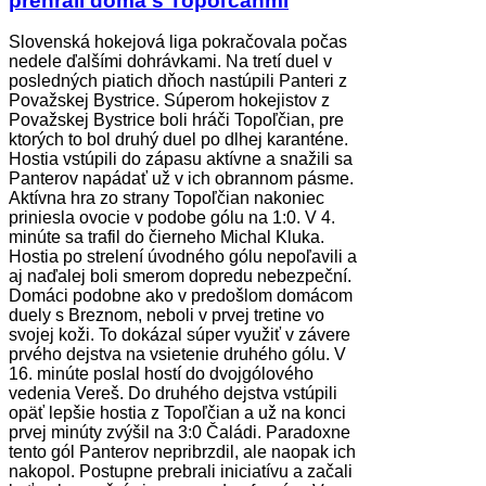
prehrali doma s Topoľčanmi
Slovenská hokejová liga pokračovala počas
nedele ďalšími dohrávkami. Na tretí duel v
posledných piatich dňoch nastúpili Panteri z
Považskej Bystrice. Súperom hokejistov z
Považskej Bystrice boli hráči Topoľčian, pre
ktorých to bol druhý duel po dlhej karanténe.
Hostia vstúpili do zápasu aktívne a snažili sa
Panterov napádať už v ich obrannom pásme.
Aktívna hra zo strany Topoľčian nakoniec
priniesla ovocie v podobe gólu na 1:0. V 4.
minúte sa trafil do čierneho Michal Kluka.
Hostia po strelení úvodného gólu nepoľavili a
aj naďalej boli smerom dopredu nebezpeční.
Domáci podobne ako v predošlom domácom
duely s Breznom, neboli v prvej tretine vo
svojej koži. To dokázal súper využiť v závere
prvého dejstva na vsietenie druhého gólu. V
16. minúte poslal hostí do dvojgólového
vedenia Vereš. Do druhého dejstva vstúpili
opäť lepšie hostia z Topoľčian a už na konci
prvej minúty zvýšil na 3:0 Čaládi. Paradoxne
tento gól Panterov nepribrzdil, ale naopak ich
nakopol. Postupne prebrali iniciatívu a začali