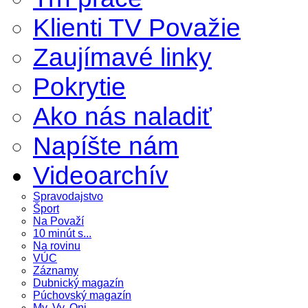
Klienti TV Považie
Zaujímavé linky
Pokrytie
Ako nás naladiť
Napíšte nám
Videoarchív
Spravodajstvo
Šport
Na Považí
10 minút s...
Na rovinu
VÚC
Záznamy
Dubnický magazín
Púchovský magazín
My, Vy, Oni