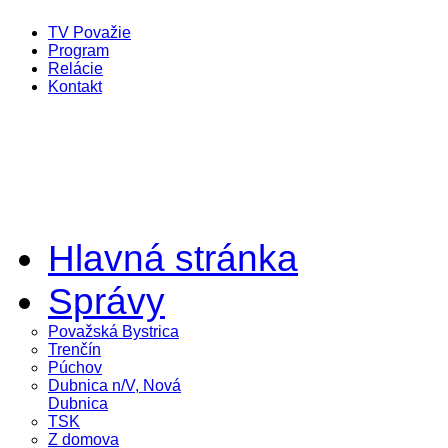
TV Považie
Program
Relácie
Kontakt
Hlavná stránka
Správy
Považská Bystrica
Trenčín
Púchov
Dubnica n/V, Nová
Dubnica
TSK
Z domova