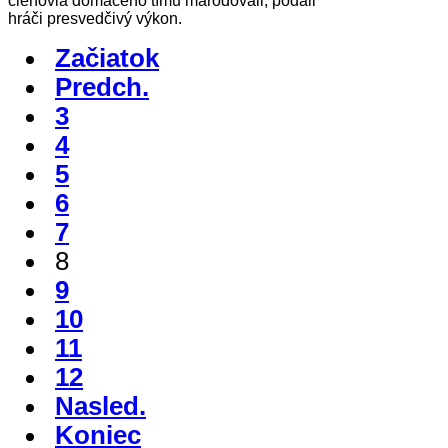
členovia domáceho tímu maródovali, podali
hráči presvedčivý výkon.
Začiatok
Predch.
3
4
5
6
7
8
9
10
11
12
Nasled.
Koniec