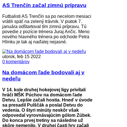
AS Trenčín začal zimnú prípravu
Futbalisti AS Trenčín sa po necelom mesiaci
vrátili späť na zelený trávnik. V piatok 7.
januára odštartoval tím zimnú prípravu. Tú
povedie z pozície trénera Juraj Ančic. Meno
nového hlavného trénera po odchode Petra
Hlinku je tak aj naďalej nejasné.
utorok, feb 15 2022
0 komentárov
Na domácom ľade bodovali aj v
nedeľu
V 14. kole druhej hokejovej ligy privítali
hráči MŠK Púchov na domácom ľade
Detvu. Lepšie začali hostia. Hneď v úvode
sa presadil Pulščák a poslal Detvu do
vedenia. O štyri minúty neskôr však
odpovedal vyrovnávajúcim gólom Zúbek.
Do konca prvej tretiny sa následne už
skóre nemenilo. V druhej časti hry začali