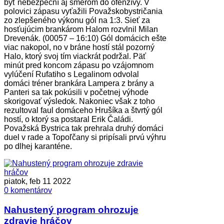
byť nebezpeční aj smerom do ofenzívy. V
polovici zápasu vyťažili Považskobystričania
zo zlepšeného výkonu gól na 1:3. Sieť za
hosťujúcim brankárom Halom rozvlnil Milan
Drevenák. (00057 – 16:10) Gól domácich ešte
viac nakopol, no v bráne hostí stál pozorný
Halo, ktorý svoj tím viackrát podržal. Päť
minút pred koncom zápasu po vzájomnom
vylúčení Rufatiho s Legalinom odvolal
domáci tréner brankára Lampera z brány a
Panteri sa tak pokúsili v početnej výhode
skorigovať výsledok. Nakoniec však z toho
rezultoval faul domáceho Hrušíka a štvrtý gól
hostí, o ktorý sa postaral Erik Čaládi.
Považská Bystrica tak prehrala druhý domáci
duel v rade a Topoľčany si pripísali prvú výhru
po dlhej karanténe.
piatok, feb 11 2022
0 komentárov
Nahustený program ohrozuje
zdravie hráčov