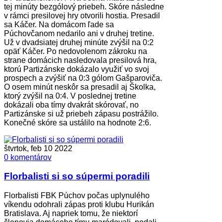
tej minúty bezgólový priebeh. Skóre následne
v rámci presilovej hry otvorili hostia. Presadil
sa Káčer. Na domácom ľade sa
Púchovčanom nedarilo ani v druhej tretine.
Už v dvadsiatej druhej minúte zvýšil na 0:2
opäť Káčer. Po nedovolenom zákroku na
strane domácich nasledovala presilová hra,
ktorú Partizánske dokázalo využiť vo svoj
prospech a zvýšiť na 0:3 gólom Gašparoviča.
O osem minút neskôr sa presadil aj Školka,
ktorý zvýšil na 0:4. V poslednej tretine
dokázali oba tímy dvakrát skórovať, no
Partizánske si už priebeh zápasu postrážilo.
Konečné skóre sa ustálilo na hodnote 2:6.
štvrtok, feb 10 2022
0 komentárov
Florbalisti si so súpermi poradili
Florbalisti FBK Púchov počas uplynulého
víkendu odohrali zápas proti klubu Hurikán
Bratislava. Aj napriek tomu, že niektorí