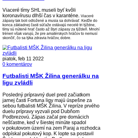
Viaceré tímy SHL museli byť kvôli
koronavírusu dlhší čas v karanténe.
Viaceré
zápasy tak boli odložené a musia sa dohrávať. Keďže do
konca základnej časti
súťaže ostávajú necelé tri týždne,
tímy sú nútené hrať často až štyri zápasy za týždeň.
Mnohí
tréneri však varujú, že pre amatérskych hráčov to nemusí
skončiť, čo sa týka
zdravia hráčov,
dobre.
piatok, feb 11 2022
0 komentárov
Futbalisti MŠK Žilina generálku na
ligu zvládli
Posledný prípravný duel pred začiatkom
jarnej časti Fortuna ligy majú úspešne za
sebou futbalisti MŠK Žilina. V repríze prvého
duelu prípravy vyzvali pod Dubňom
Podbrezovú. Zápas začal pre domácich
nešťastne, keď v šiestej minúte spadol
v pokutovom území na zem Paraj a rozhodca
odpískal pokutový kop. K lopte sa postavil