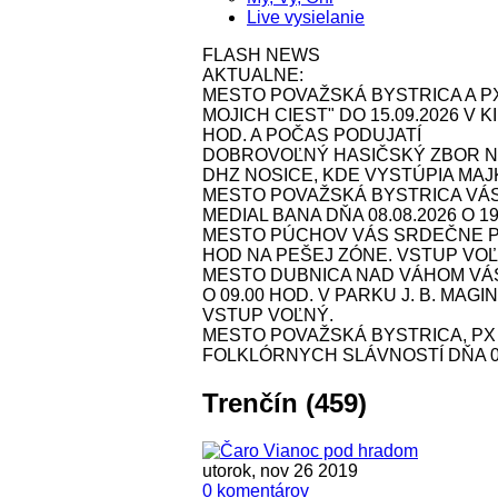
Live vysielanie
FLASH NEWS
AKTUALNE:
MESTO POVAŽSKÁ BYSTRICA A P
MOJICH CIEST" DO 15.09.2026 V
HOD. A POČAS PODUJATÍ
DOBROVOĽNÝ HASIČSKÝ ZBOR NOS
DHZ NOSICE, KDE VYSTÚPIA MAJK 
MESTO POVAŽSKÁ BYSTRICA VÁ
MEDIAL BANA DŇA 08.08.2026 O 1
MESTO PÚCHOV VÁS SRDEČNE POZ
HOD NA PEŠEJ ZÓNE. VSTUP VOĽ
MESTO DUBNICA NAD VÁHOM VÁS 
O 09.00 HOD. V PARKU J. B. MAG
VSTUP VOĽNÝ.
MESTO POVAŽSKÁ BYSTRICA, P
FOLKLÓRNYCH SLÁVNOSTÍ DŇA 09.
Trenčín (459)
utorok, nov 26 2019
0 komentárov