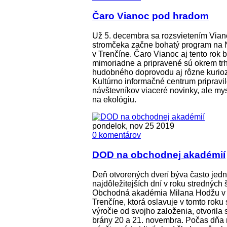
Čaro Vianoc pod hradom
Už 5. decembra sa rozsvietením Via
stromčeka začne bohatý program na 
v Trenčíne. Čaro Vianoc aj tento rok 
mimoriadne a pripravené sú okrem trh
hudobného doprovodu aj rôzne kuriozi
Kultúrno informačné centrum pripravil
návštevníkov viaceré novinky, ale mys
na ekológiu.
pondelok, nov 25 2019
0 komentárov
DOD na obchodnej akadémií
Deň otvorených dverí býva často jed
najdôležitejších dní v roku stredných 
Obchodná akadémia Milana Hodžu v
Trenčíne, ktorá oslavuje v tomto roku 
výročie od svojho založenia, otvorila 
brány 20 a 21. novembra. Počas dňa 