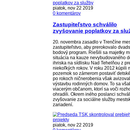
piatok, nov 22 2019
0 komentárov
Zastupiteľstvo schválilo
zvyšovanie poplatkov za slu
20. novembra zasadlo v Trenčíne me
zastupiteľstvo, aby prerokovalo dvad
bodový program. Riešili sa majetky m
situácia na kauze nevybudovaného d
ihriska na sídlisku Nad Tehelňou z pr
niekoľkých rokov. V roku 2012 kúpili m
pozemok so zámerom postaviť detské 
po rokoch ničnerobenia však avizoval
výstavbu rodinných domov. To sa vša
viacerým občanom, ktorí sa voči rozh
ohradili. Okrem iného poslanci schváli
zvyšovanie za sociálne služby mests
zariadení.
piatok, nov 22 2019