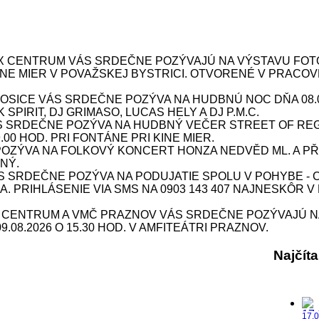
X CENTRUM VÁS SRDEČNE POZÝVAJÚ NA VÝSTAVU FOTOG
 KINE MIER V POVAŽSKEJ BYSTRICI. OTVORENÉ V PRACOV
ICE VÁS SRDEČNE POZÝVA NA HUDBNÚ NOC DŇA 08.08.
SPIRIT, DJ GRIMASO, LUCAS HELY A DJ P.M.C.
S SRDEČNE POZÝVA NA HUDBNÝ VEČER STREET OF REG
9.00 HOD. PRI FONTÁNE PRI KINE MIER.
ÝVA NA FOLKOVÝ KONCERT HONZA NEDVĚD ML. A PŘÍBU
NÝ.
SRDEČNE POZÝVA NA PODUJATIE SPOLU V POHYBE - CV
INA. PRIHLÁSENIE VIA SMS NA 0903 143 407 NAJNESKÔR V
X CENTRUM A VMČ PRAZNOV VÁS SRDEČNE POZÝVAJÚ N
08.2026 O 15.30 HOD. V AMFITEÁTRI PRAZNOV.
Najčít
17.0