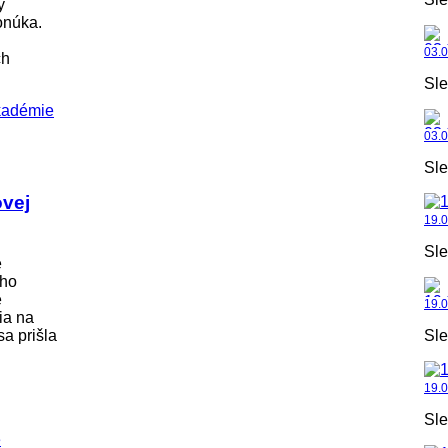
y
onúka.
03.
ch
Sle
03.
Sle
ovej
19.0
Sle
e
ého
e
19.
ia na
a prišla
Sle
19.0
Sle