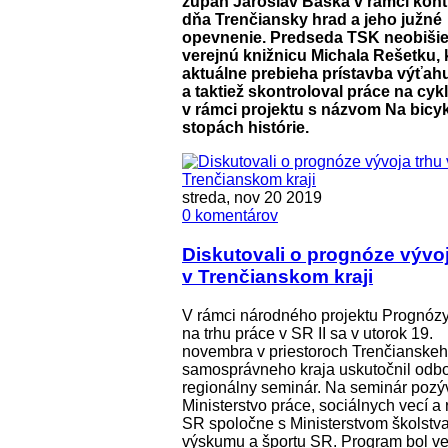
župan Jaroslav Baška v rámci kon
dňa Trenčiansky hrad a jeho južné
opevnenie. Predseda TSK neobišiel
verejnú knižnicu Michala Rešetku,
aktuálne prebieha prístavba výťah
a taktiež skontroloval práce na cyk
v rámci projektu s názvom Na bicyk
stopách histórie.
streda, nov 20 2019
0 komentárov
Diskutovali o prognóze vývoj
v Trenčianskom kraji
V rámci národného projektu Prognózy
na trhu práce v SR II sa v utorok 19.
novembra v priestoroch Trenčianske
samosprávneho kraja uskutočnil odb
regionálny seminár. Na seminár pozý
Ministerstvo práce, sociálnych vecí a 
SR spoločne s Ministerstvom školstva
výskumu a športu SR. Program bol v