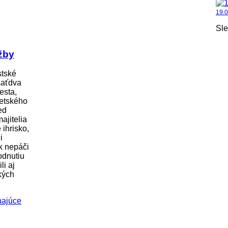
19.
Sle
žby
stské
saťdva
esta,
etského
ed
ajitelia
ihrisko,
i
k nepáči
odnutiu
li aj
kých