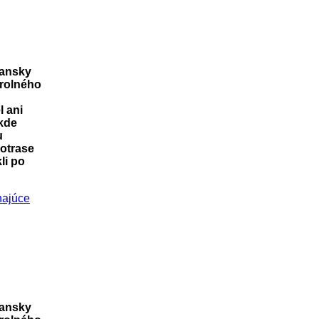
iansky
trolného
 ani
 kde
u
lotrase
li po
iansky