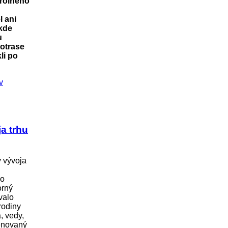
trolného
 ani
 kde
u
lotrase
li po
a trhu
 vývoja
ho
orný
valo
rodiny
, vedy,
enovaný