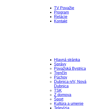
TV Považie
Program
Relácie
Kontakt
Hlavná stránka
Správy
Považská Bystrica
Trenčín
Púchov
Dubnica n/V, Nová
Dubnica
TSK
Z domova
Šport
Kultúra a umenie
Televízia