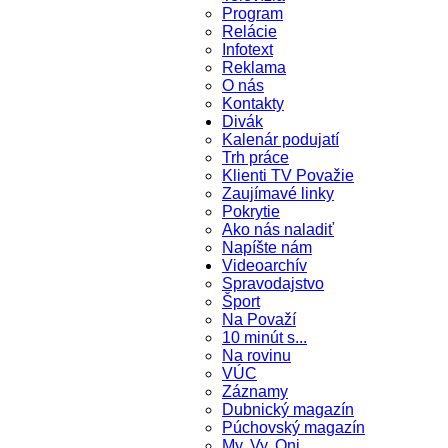
Program
Relácie
Infotext
Reklama
O nás
Kontakty
Divák
Kalenár podujatí
Trh práce
Klienti TV Považie
Zaujímavé linky
Pokrytie
Ako nás naladiť
Napíšte nám
Videoarchív
Spravodajstvo
Šport
Na Považí
10 minút s...
Na rovinu
VÚC
Záznamy
Dubnický magazín
Púchovský magazín
My, Vy, Oni