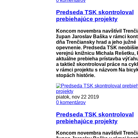
0 komentárov
Predseda TSK skontroloval
prebiehajúce projekty
Koncom novembra navštívil Trenč
župan Jaroslav Baška v rámci kon
dňa Trenčiansky hrad a jeho južné
opevnenie. Predseda TSK neobišiel
verejnú knižnicu Michala Rešetku,
aktuálne prebieha prístavba výťah
a taktiež skontroloval práce na cyk
v rámci projektu s názvom Na bicyk
stopách histórie.
piatok, nov 22 2019
0 komentárov
Predseda TSK skontroloval
prebiehajúce projekty
Koncom novembra navštívil Trenč