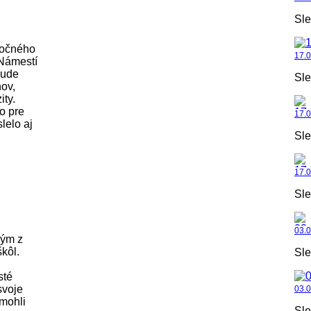
Sle
nočného
17.
Námestí
bude
Sle
ov,
ty.
o pre
17.
lelo aj
Sle
17.0
Sle
03.
ným z
škôl.
Sle
sté
svoje
03.
mohli
Sle