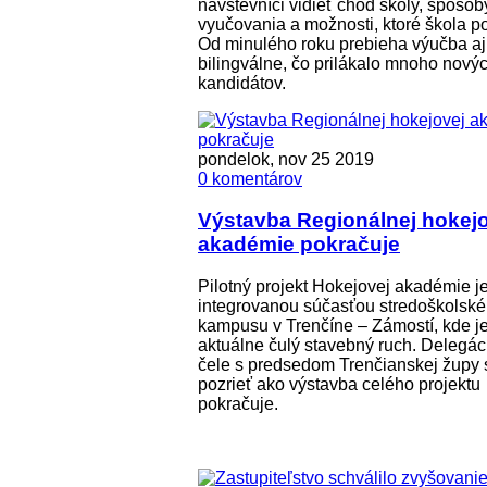
návštevníci vidieť chod školy, spôsob
vyučovania a možnosti, ktoré škola p
Od minulého roku prebieha výučba aj
bilingválne, čo prilákalo mnoho nový
kandidátov.
pondelok, nov 25 2019
0 komentárov
Výstavba Regionálnej hokej
akadémie pokračuje
Pilotný projekt Hokejovej akadémie j
integrovanou súčasťou stredoškolsk
kampusu v Trenčíne – Zámostí, kde j
aktuálne čulý stavebný ruch. Delegác
čele s predsedom Trenčianskej župy s
pozrieť ako výstavba celého projektu
pokračuje.