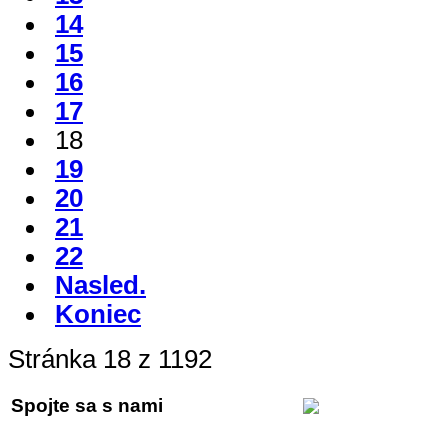
14
15
16
17
18
19
20
21
22
Nasled.
Koniec
Stránka 18 z 1192
Spojte sa s nami