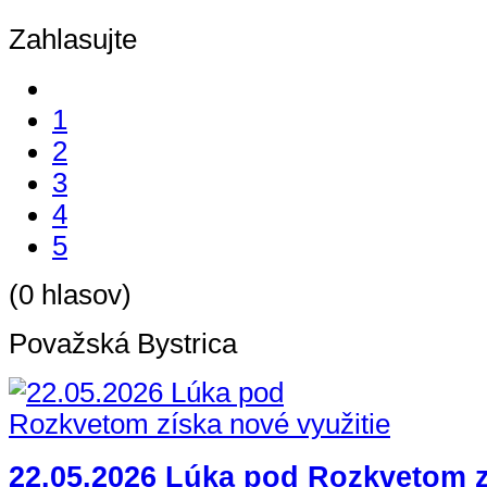
Zahlasujte
1
2
3
4
5
(0 hlasov)
Považská Bystrica
22.05.2026 Lúka pod Rozkvetom 