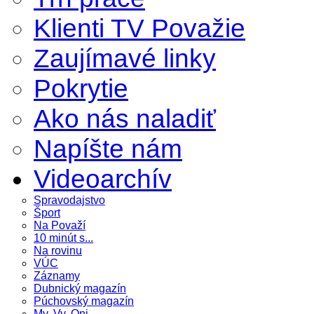
Klienti TV Považie
Zaujímavé linky
Pokrytie
Ako nás naladiť
Napíšte nám
Videoarchív
Spravodajstvo
Šport
Na Považí
10 minút s...
Na rovinu
VÚC
Záznamy
Dubnický magazín
Púchovský magazín
My, Vy, Oni