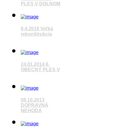
PLES V DOLNOM
Pozrieť video
6.4.2018 Veľká
rekonštrukcia
Pozrieť video
24.01.2014 6.
OBECNÝ PLES V
Pozrieť video
08.10.2013
DOPRAVNÁ
NEHODA
Pozrieť video