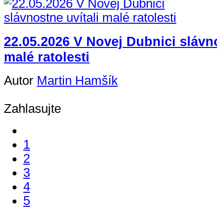
22.05.2026 V Novej Dubnici slávno
malé ratolesti
Autor
Martin Hamšík
Zahlasujte
1
2
3
4
5