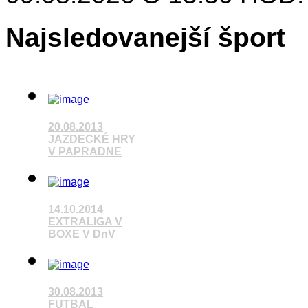
Najsledovanejší šport
20.08.2013
JAZDECKÉ HRY
V PAPRADNE
14.10.2014
Pozrieť video
EXTRALIGA V
BOXE V DnV
Pozrieť video
30.08.2013
FUTBAL