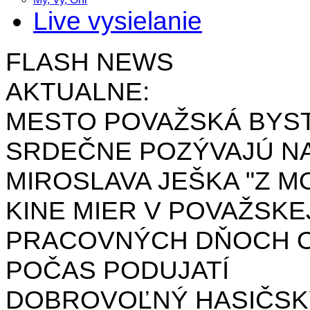
Live vysielanie
FLASH NEWS
AKTUALNE:
MESTO POVAŽSKÁ BYST
SRDEČNE POZÝVAJÚ NA
MIROSLAVA JEŠKA "Z MO
KINE MIER V POVAŽSKE
PRACOVNÝCH DŇOCH OD 
POČAS PODUJATÍ
DOBROVOĽNÝ HASIČSK