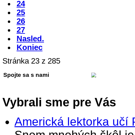
24
25
26
27
Nasled.
Koniec
Stránka 23 z 285
Spojte sa s nami
Vybrali sme pre Vás
Americká lektorka učí
Snom mnohých škôl je 