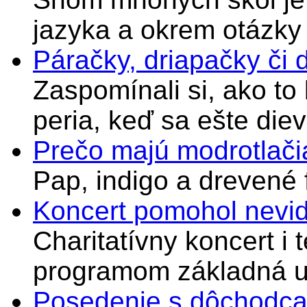
jazyka a okrem otázky
Páračky, driapačky či 
Zaspomínali si, ako to
peria, keď sa ešte di
Prečo majú modrotlači
Pap, indigo a drevené 
Koncert pomohol nevi
Charitatívny koncert i 
programom základná u
Posedenie s dôchodcam