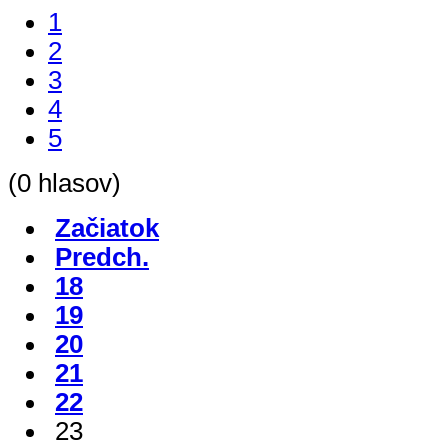
1
2
3
4
5
(0 hlasov)
Začiatok
Predch.
18
19
20
21
22
23