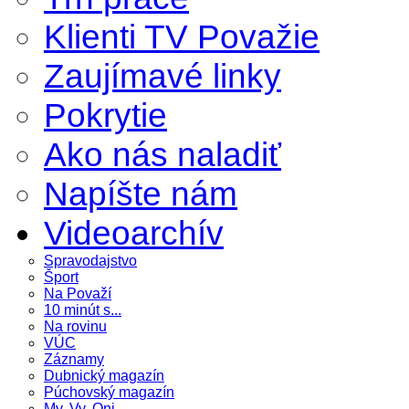
Klienti TV Považie
Zaujímavé linky
Pokrytie
Ako nás naladiť
Napíšte nám
Videoarchív
Spravodajstvo
Šport
Na Považí
10 minút s...
Na rovinu
VÚC
Záznamy
Dubnický magazín
Púchovský magazín
My, Vy, Oni