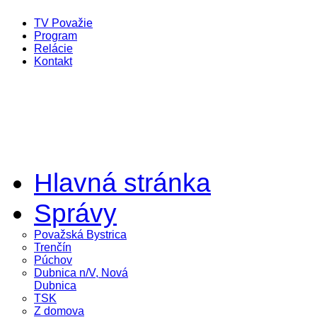
TV Považie
Program
Relácie
Kontakt
Hlavná stránka
Správy
Považská Bystrica
Trenčín
Púchov
Dubnica n/V, Nová
Dubnica
TSK
Z domova