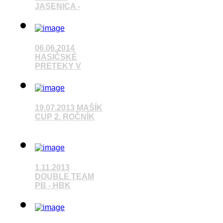
JASENICA -
Pozrieť video
06.06.2014
HASIČSKÉ
PRETEKY V
Pozrieť video
19.07.2013 MAŠÍK
CUP 2. ROČNÍK
Pozrieť video
1.11.2013
DOUBLE TEAM
PB - HBK
Pozrieť video