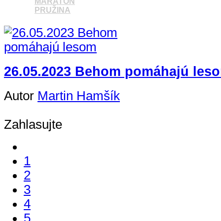
MARATÓN
PRUŽINA
Pozrieť video
26.05.2023 Behom pomáhajú les
Autor
Martin Hamšík
Zahlasujte
1
2
3
4
5