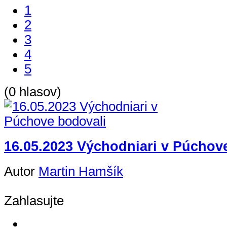
1
2
3
4
5
(0 hlasov)
16.05.2023 Východniari v Púchov
Autor
Martin Hamšík
Zahlasujte