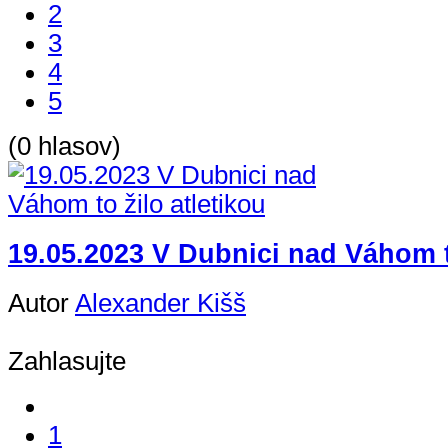
2
3
4
5
(0 hlasov)
19.05.2023 V Dubnici nad Váhom to
Autor
Alexander Kišš
Zahlasujte
1