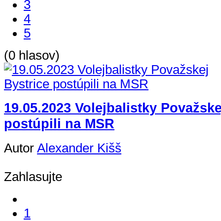
3
4
5
(0 hlasov)
19.05.2023 Volejbalistky Považske
postúpili na MSR
Autor
Alexander Kišš
Zahlasujte
1