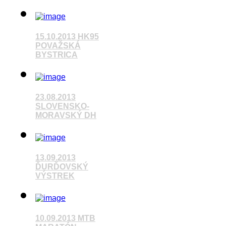
15.10.2013 HK95
Pozrieť video
POVAŽSKÁ
BYSTRICA
Pozrieť video
23.08.2013
SLOVENSKO-
MORAVSKÝ DH
Pozrieť video
13.09.2013
ĎURĎOVSKÝ
VÝSTREK
Pozrieť video
10.09.2013 MTB