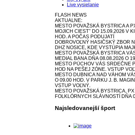
Live vysielanie
FLASH NEWS
AKTUALNE:
MESTO POVAŽSKÁ BYSTRICA A P
MOJICH CIEST" DO 15.09.2026 V
HOD. A POČAS PODUJATÍ
DOBROVOĽNÝ HASIČSKÝ ZBOR NOS
DHZ NOSICE, KDE VYSTÚPIA MAJK 
MESTO POVAŽSKÁ BYSTRICA VÁ
MEDIAL BANA DŇA 08.08.2026 O 1
MESTO PÚCHOV VÁS SRDEČNE POZ
HOD NA PEŠEJ ZÓNE. VSTUP VOĽ
MESTO DUBNICA NAD VÁHOM VÁS 
O 09.00 HOD. V PARKU J. B. MAG
VSTUP VOĽNÝ.
MESTO POVAŽSKÁ BYSTRICA, P
FOLKLÓRNYCH SLÁVNOSTÍ DŇA 09.
Najsledovanejší šport