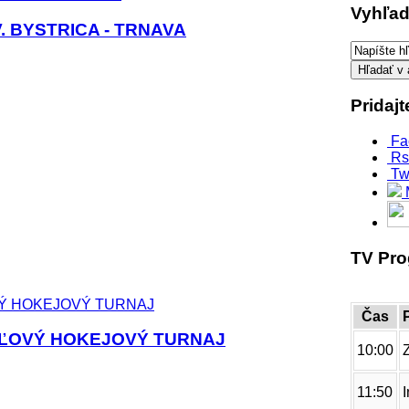
Vyhľad
. BYSTRICA - TRNAVA
Pridaj
Fa
Rs
Tw
TV Pr
Čas
RÁĽOVÝ HOKEJOVÝ TURNAJ
10:00
11:50
I