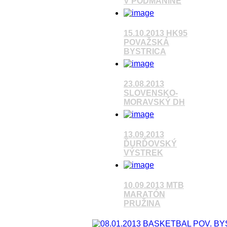
V PODMANÍNE
15.10.2013 HK95
POVAŽSKÁ
Pozrieť video
BYSTRICA
Pozrieť video
23.08.2013
SLOVENSKO-
MORAVSKÝ DH
Pozrieť video
13.09.2013
ĎURĎOVSKÝ
VÝSTREK
Pozrieť video
10.09.2013 MTB
MARATÓN
PRUŽINA
Pozrieť video