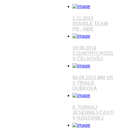
1.11.2013
Pozrieť video
DOUBLE TEAM
PB - HBK
Pozrieť video
19.08.2014
COUNTRYCROSS
V ČELKOVEJ
Pozrieť video
06.09.2013 MM SR
V TRIALE
DUBKOVÁ
Pozrieť video
6. TURNAJ
JESENNEJ ČASTI
V HÁDZANEJ
Pozrieť video