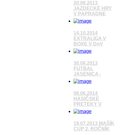
20.08.2013
JAZDECKÉ HRY
V PAPRADNE
14.10.2014
EXTRALIGA V
Pozrieť video
BOXE V DnV
Pozrieť video
30.08.2013
FUTBAL
JASENICA -
Pozrieť video
06.06.2014
HASIČSKÉ
PRETEKY V
Pozrieť video
19.07.2013 MAŠÍK
CUP 2. ROČNÍK