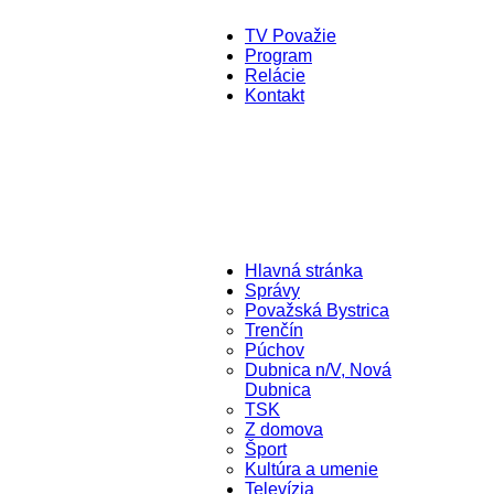
TV Považie
Program
Relácie
Kontakt
Hlavná stránka
Správy
Považská Bystrica
Trenčín
Púchov
Dubnica n/V, Nová
Dubnica
TSK
Z domova
Šport
Kultúra a umenie
Televízia