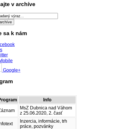
ajte v archíve
te sa k nám
cebook
s
itter
Mobile
Google+
ogram
Program
Info
MsZ Dubnica nad Váhom
Záznam
z 25.06.2020, 2. časť
Inzercia, informácie, trh
nfotext
práce, pozvánky