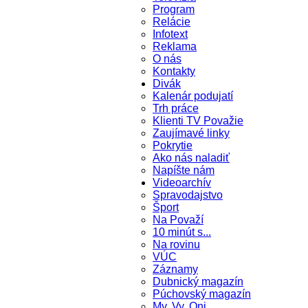
Program
Relácie
Infotext
Reklama
O nás
Kontakty
Divák
Kalenár podujatí
Trh práce
Klienti TV Považie
Zaujímavé linky
Pokrytie
Ako nás naladiť
Napíšte nám
Videoarchív
Spravodajstvo
Šport
Na Považí
10 minút s...
Na rovinu
VÚC
Záznamy
Dubnický magazín
Púchovský magazín
My, Vy, Oni