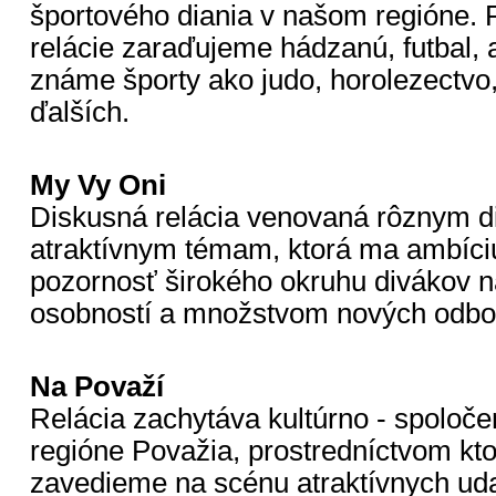
športového diania v našom regióne. P
relácie zaraďujeme hádzanú, futbal, 
známe športy ako judo, horolezectv
ďalších.
My Vy Oni
Diskusná relácia venovaná rôznym d
atraktívnym témam, ktorá ma ambíciu
pozornosť širokého okruhu divákov 
osobností a množstvom nových odbor
Na Považí
Relácia zachytáva kultúrno - spoloče
regióne Považia, prostredníctvom kto
zavedieme na scénu atraktívnych uda