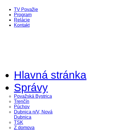
TV Považie
Program
Relácie
Kontakt
Hlavná stránka
Správy
Považská Bystrica
Trenčín
Púchov
Dubnica n/V, Nová
Dubnica
TSK
Z domova