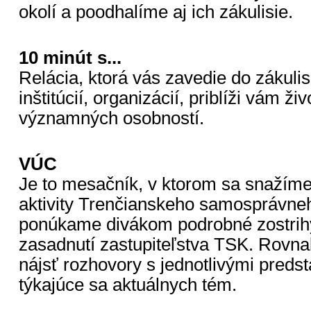
okolí a poodhalíme aj ich zákulisie.
10 minút s...
Relácia, ktorá vás zavedie do zákuli
inštitúcií, organizácií, priblíži vám ž
významných osobností.
VÚC
Je to mesačník, v ktorom sa snažím
aktivity Trenčianskeho samosprávneho
ponúkame divákom podrobné zostrihy
zasadnutí zastupiteľstva TSK. Rovna
nájsť rozhovory s jednotlivými predst
týkajúce sa aktuálnych tém.