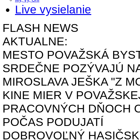
Live vysielanie
FLASH NEWS
AKTUALNE:
MESTO POVAŽSKÁ BYST
SRDEČNE POZÝVAJÚ NA
MIROSLAVA JEŠKA "Z MO
KINE MIER V POVAŽSKE
PRACOVNÝCH DŇOCH OD 
POČAS PODUJATÍ
DOBROVOĽNÝ HASIČSK