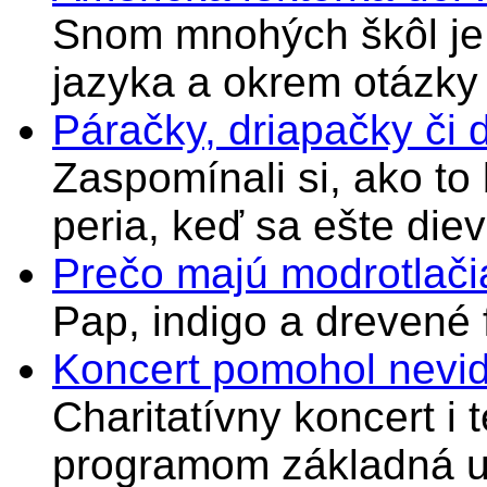
Snom mnohých škôl je 
jazyka a okrem otázky
Páračky, driapačky či 
Zaspomínali si, ako to
peria, keď sa ešte di
Prečo majú modrotlači
Pap, indigo a drevené 
Koncert pomohol nevi
Charitatívny koncert i 
programom základná u