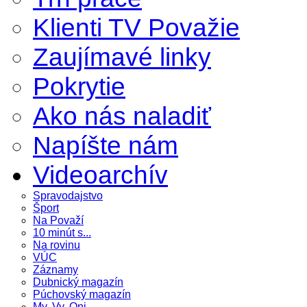
Klienti TV Považie
Zaujímavé linky
Pokrytie
Ako nás naladiť
Napíšte nám
Videoarchív
Spravodajstvo
Šport
Na Považí
10 minút s...
Na rovinu
VÚC
Záznamy
Dubnický magazín
Púchovský magazín
My, Vy, Oni