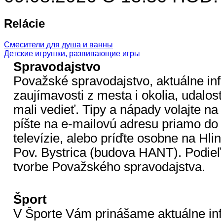
Relácie
Смесители для душа и ванны
Детские игрушки, развивающие игры
Spravodajstvo
Považské spravodajstvo, aktuálne in
zaujímavosti z mesta i okolia, udalost
mali vedieť. Tipy a nápady volajte na 
píšte na e-mailovú adresu priamo do
televízie, alebo príďte osobne na Hli
Pov. Bystrica (budova HANT). Podieľa
tvorbe Považského spravodajstva.
Šport
V Športe Vám prinášame aktuálne in