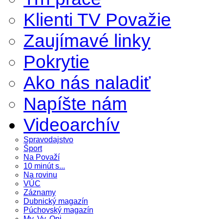
Klienti TV Považie
Zaujímavé linky
Pokrytie
Ako nás naladiť
Napíšte nám
Videoarchív
Spravodajstvo
Šport
Na Považí
10 minút s...
Na rovinu
VÚC
Záznamy
Dubnický magazín
Púchovský magazín
My, Vy, Oni