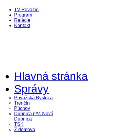
TV Považie
Program
Relácie
Kontakt
Hlavná stránka
Správy
Považská Bystrica
Trenčín
Púchov
Dubnica n/V, Nová
Dubnica
TSK
Z domova