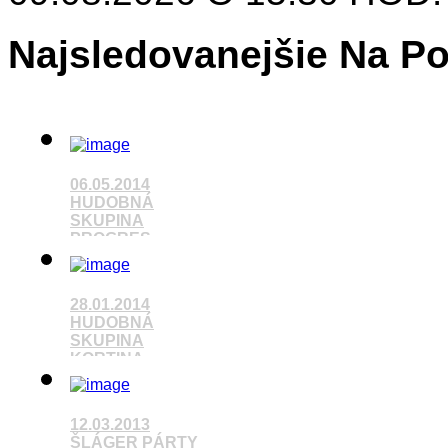
Najsledovanejšie Na Po
06.05.2014
HUDOBNÁ
SKUPINA
PROGRES
Pozrieť video
28.01.2014
HUDOBNÁ
SKUPINA
KORTINA
Pozrieť video
12.03.2013
ŠLÁGER PÁRTY