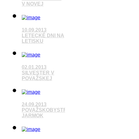
V NOVEJ
10.09.2013
Pozrieť video
LETECKÉ DNI NA
LETISKU
Pozrieť video
02.01.2013
SILVESTER V
POVAŽSKEJ
24.09.2013
Pozrieť video
POVAŽSKOBYSTRICKÝ
JARMOK
Pozrieť video