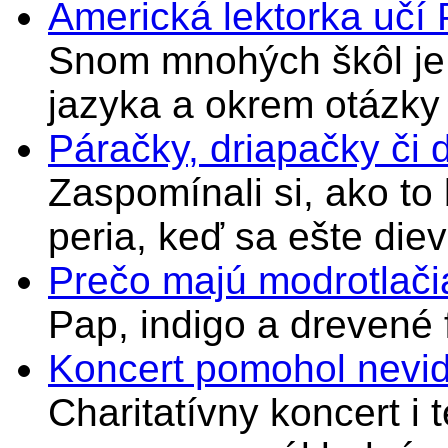
Americká lektorka učí
Snom mnohých škôl je 
jazyka a okrem otázky
Páračky, driapačky či 
Zaspomínali si, ako to
peria, keď sa ešte di
Prečo majú modrotlači
Pap, indigo a drevené 
Koncert pomohol nevi
Charitatívny koncert i 