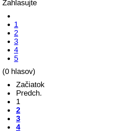
Zahlasujte
1
2
3
4
5
(0 hlasov)
Začiatok
Predch.
1
2
3
4