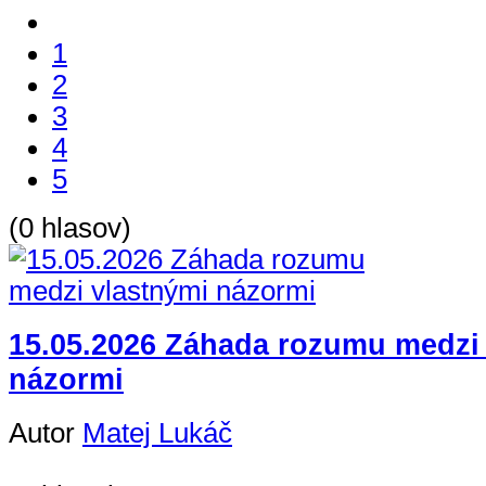
1
2
3
4
5
(0 hlasov)
15.05.2026 Záhada rozumu medzi
názormi
Autor
Matej Lukáč