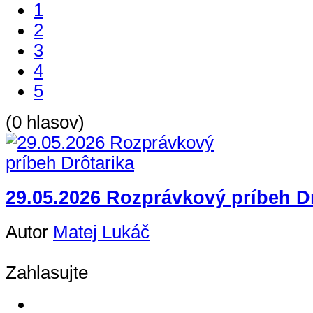
1
2
3
4
5
(0 hlasov)
29.05.2026 Rozprávkový príbeh D
Autor
Matej Lukáč
Zahlasujte