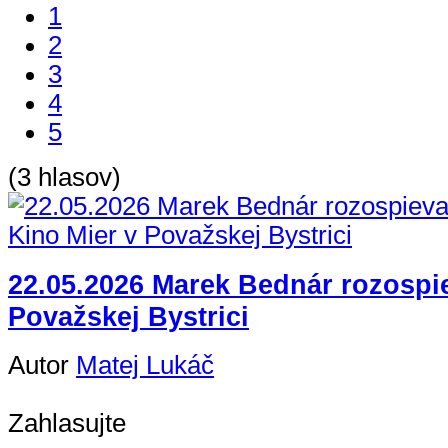
1
2
3
4
5
(3 hlasov)
22.05.2026 Marek Bednár rozospie
Považskej Bystrici
Autor
Matej Lukáč
Zahlasujte