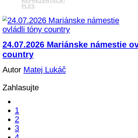
REPREZENTAČNÝ
PLES
Pozrieť video
24.07.2026 Mariánske námestie ov
country
Autor
Matej Lukáč
Zahlasujte
1
2
3
4