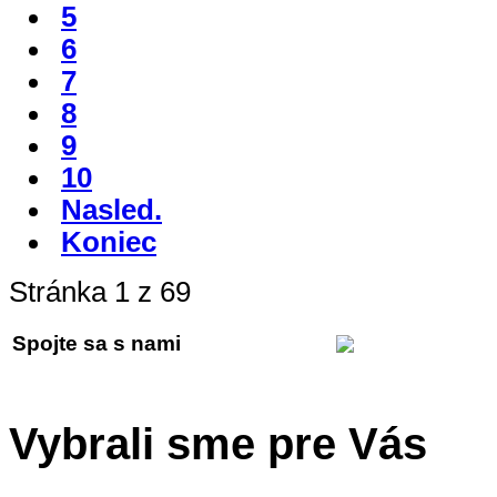
5
6
7
8
9
10
Nasled.
Koniec
Stránka 1 z 69
Spojte sa s nami
Vybrali sme pre Vás