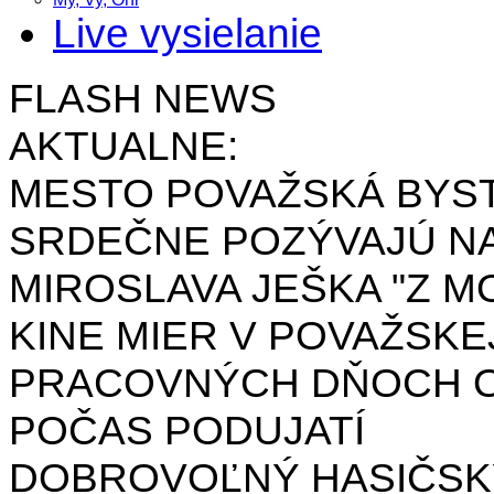
Live vysielanie
FLASH NEWS
AKTUALNE:
MESTO POVAŽSKÁ BYST
SRDEČNE POZÝVAJÚ NA
MIROSLAVA JEŠKA "Z MO
KINE MIER V POVAŽSKE
PRACOVNÝCH DŇOCH OD 
POČAS PODUJATÍ
DOBROVOĽNÝ HASIČSK