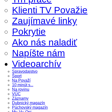
Klienti TV Považie
Zaujímavé linky
Pokrytie
Ako nás naladiť
Napíšte nám
Videoarchív
Spravodajstvo
Šport
Na Považí
10 minút s...
Na rovinu
VÚC
Záznamy
Dubnický magazín
Púchovský magazín
My, Vy, Oni