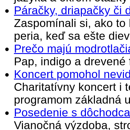
Páračky, driapačky či 
Zaspomínali si, ako to
peria, keď sa ešte di
Prečo majú modrotlači
Pap, indigo a drevené 
Koncert pomohol nevi
Charitatívny koncert i 
programom základná u
Posedenie s dôchodcam
Vianočná výzdoba, stro