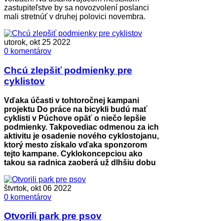
zastupiteľstve by sa novozvolení poslanci
mali stretnúť v druhej polovici novembra.
utorok, okt 25 2022
0 komentárov
Chcú zlepšiť podmienky pre
cyklistov
Vďaka účasti v tohtoročnej kampani
projektu Do práce na bicykli budú mať
cyklisti v Púchove opäť o niečo lepšie
podmienky. Takpovediac odmenou za ich
aktivitu je osadenie nového cyklostojanu,
ktorý mesto získalo vďaka sponzorom
tejto kampane. Cyklokoncepciou ako
takou sa radnica zaoberá už dlhšiu dobu
štvrtok, okt 06 2022
0 komentárov
Otvorili park pre psov