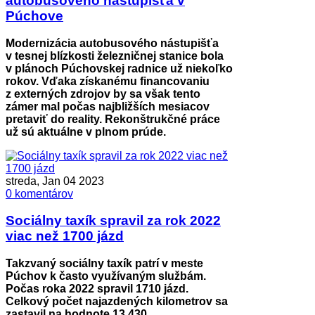
autobusového nástupišťa v
Púchove
Modernizácia autobusového nástupišťa
v tesnej blízkosti železničnej stanice bola
v plánoch Púchovskej radnice už niekoľko
rokov. Vďaka získanému financovaniu
z externých zdrojov by sa však tento
zámer mal počas najbližších mesiacov
pretaviť do reality. Rekonštrukčné práce
už sú aktuálne v plnom prúde.
streda, Jan 04 2023
0 komentárov
Sociálny taxík spravil za rok 2022
viac než 1700 jázd
Takzvaný sociálny taxík patrí v meste
Púchov k často využívaným službám.
Počas roka 2022 spravil 1710 jázd.
Celkový počet najazdených kilometrov sa
zastavil na hodnote 13 430.