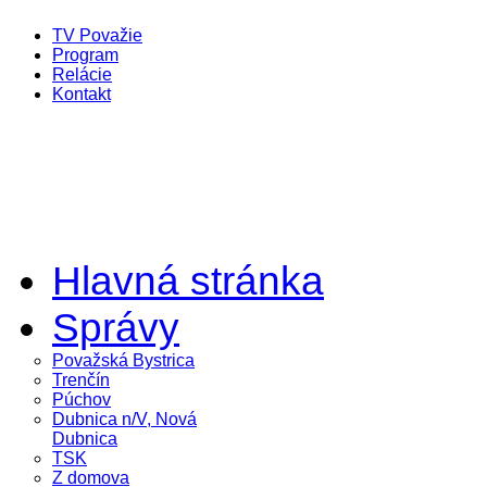
TV Považie
Program
Relácie
Kontakt
Hlavná stránka
Správy
Považská Bystrica
Trenčín
Púchov
Dubnica n/V, Nová
Dubnica
TSK
Z domova