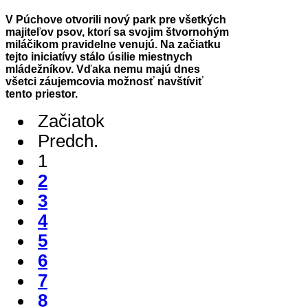
V Púchove otvorili nový park pre všetkých
majiteľov psov, ktorí sa svojim štvornohým
miláčikom pravidelne venujú. Na začiatku
tejto iniciatívy stálo úsilie miestnych
mládežníkov. Vďaka nemu majú dnes
všetci záujemcovia možnosť navštíviť
tento priestor.
Začiatok
Predch.
1
2
3
4
5
6
7
8