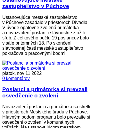
zastupiteľstvo v Púchove
Ustanovujúce mestské zastupiteľstvo
v Púchove zasadalo v priestoroch Divadla.
V úvode opätovne zvolená primátorka
a novozvolení poslanci slávnostne zložili
sľub. Z celkového počtu 19 poslancov bolo
v sále prítomných 18. Po skončení
slávnostnej časti mestské zastupiteľstvo
pokračovalo pracovnými bodmi.
piatok, nov 11 2022
0 komentárov
Poslanci a primátorka si prevzali
osvedčenie o zvolení
Novozvolení poslanci a primátorka sa stretli
v priestoroch Mestského úradu v Púchove.
Hlavným bodom programu bolo prevzatie si
osvedčení o zvolení v komunálnych
voľbách. Na ustanovujúcom mestskom