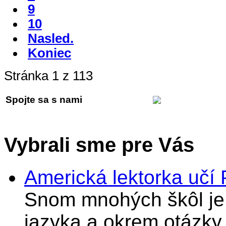
9
10
Nasled.
Koniec
Stránka 1 z 113
Spojte sa s nami
Vybrali sme pre Vás
Americká lektorka učí
Snom mnohých škôl je 
jazyka a okrem otázky