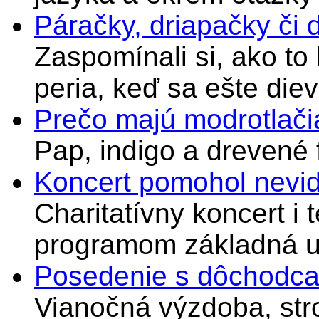
Páračky, driapačky či 
Zaspomínali si, ako to
peria, keď sa ešte di
Prečo majú modrotlači
Pap, indigo a drevené 
Koncert pomohol nevi
Charitatívny koncert i 
programom základná u
Posedenie s dôchodcam
Vianočná výzdoba, stro