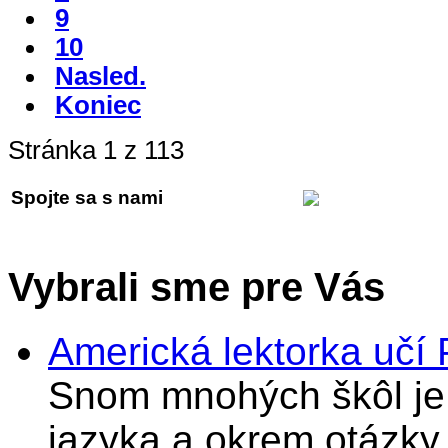
9
10
Nasled.
Koniec
Stránka 1 z 113
Spojte sa s nami
Vybrali sme pre Vás
Americká lektorka učí
Snom mnohých škôl je 
jazyka a okrem otázky