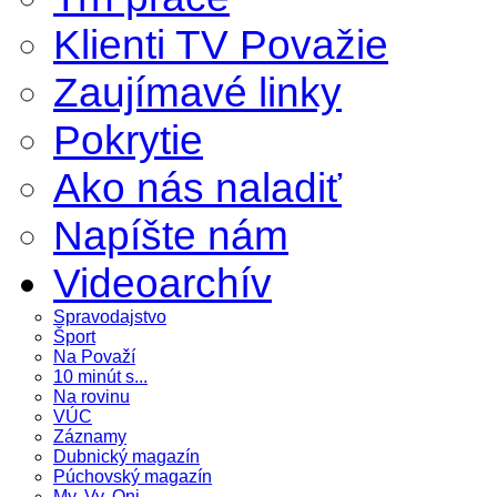
Klienti TV Považie
Zaujímavé linky
Pokrytie
Ako nás naladiť
Napíšte nám
Videoarchív
Spravodajstvo
Šport
Na Považí
10 minút s...
Na rovinu
VÚC
Záznamy
Dubnický magazín
Púchovský magazín
My, Vy, Oni