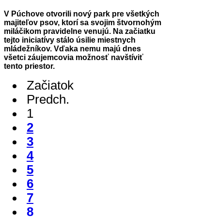
V Púchove otvorili nový park pre všetkých
majiteľov psov, ktorí sa svojim štvornohým
miláčikom pravidelne venujú. Na začiatku
tejto iniciatívy stálo úsilie miestnych
mládežníkov. Vďaka nemu majú dnes
všetci záujemcovia možnosť navštíviť
tento priestor.
Začiatok
Predch.
1
2
3
4
5
6
7
8