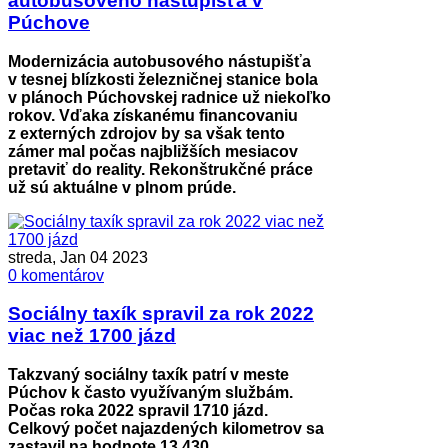
autobusového nástupišťa v
Púchove
Modernizácia autobusového nástupišťa
v tesnej blízkosti železničnej stanice bola
v plánoch Púchovskej radnice už niekoľko
rokov. Vďaka získanému financovaniu
z externých zdrojov by sa však tento
zámer mal počas najbližších mesiacov
pretaviť do reality. Rekonštrukčné práce
už sú aktuálne v plnom prúde.
streda, Jan 04 2023
0 komentárov
Sociálny taxík spravil za rok 2022
viac než 1700 jázd
Takzvaný sociálny taxík patrí v meste
Púchov k často využívaným službám.
Počas roka 2022 spravil 1710 jázd.
Celkový počet najazdených kilometrov sa
zastavil na hodnote 13 430.