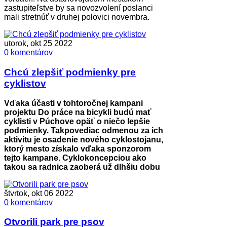
zastupiteľstve by sa novozvolení poslanci
mali stretnúť v druhej polovici novembra.
utorok, okt 25 2022
0 komentárov
Chcú zlepšiť podmienky pre
cyklistov
Vďaka účasti v tohtoročnej kampani
projektu Do práce na bicykli budú mať
cyklisti v Púchove opäť o niečo lepšie
podmienky. Takpovediac odmenou za ich
aktivitu je osadenie nového cyklostojanu,
ktorý mesto získalo vďaka sponzorom
tejto kampane. Cyklokoncepciou ako
takou sa radnica zaoberá už dlhšiu dobu
štvrtok, okt 06 2022
0 komentárov
Otvorili park pre psov