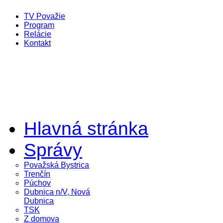
TV Považie
Program
Relácie
Kontakt
Hlavná stránka
Správy
Považská Bystrica
Trenčín
Púchov
Dubnica n/V, Nová
Dubnica
TSK
Z domova