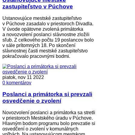
zastupiteľstvo v Púchove
Ustanovujúce mestské zastupiteľstvo
v Púchove zasadalo v priestoroch Divadla.
V úvode opätovne zvolená primátorka
a novozvolení poslanci slávnostne zložili
sľub. Z celkového počtu 19 poslancov bolo
v sále prítomných 18. Po skončení
slávnostnej časti mestské zastupiteľstvo
pokračovalo pracovnými bodmi.
piatok, nov 11 2022
0 komentárov
Poslanci a primátorka si prevzali
osvedčenie o zvolení
Novozvolení poslanci a primátorka sa stretli
v priestoroch Mestského úradu v Púchove.
Hlavným bodom programu bolo prevzatie si
osvedčení o zvolení v komunálnych
voľbách. Na ustanovujúcom mestskom