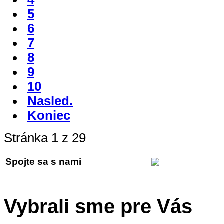
5
6
7
8
9
10
Nasled.
Koniec
Stránka 1 z 29
Spojte sa s nami
Vybrali sme pre Vás