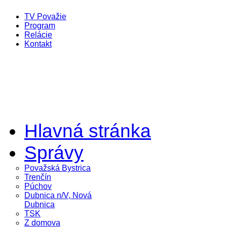
TV Považie
Program
Relácie
Kontakt
Hlavná stránka
Správy
Považská Bystrica
Trenčín
Púchov
Dubnica n/V, Nová
Dubnica
TSK
Z domova