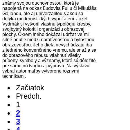
známy svojou duchovnosťou, ktorá je
napojená na odkaz Ľudovíta Fullu či Mikuláša
Gallandu, ale aj univerzalitou s akou sa
dotýka modernistických vypečatení. Jozef
Vydrnák si vytvoril vlastnú typológiu kresby,
svojbytný kolorit i organizáciu obrazovej
plochy. Okrem iného dokázal udržať veľmi
silné pnutie medzi naratívnosťou a bytostnou
obrazovosťou. Jeho diela nevychádzajú iba
z jedného konvenčného vnemu, ale snažia sa
do obrazového rébusu vtiahnuť všetky
príbehy, symboly a významy, ktoré sú dôležité
pre samotnú tvorbu aj výpravu. Na výstavu
vybral autor maľby vytvorené rôznymi
technikami.
Začiatok
Predch.
1
2
3
4