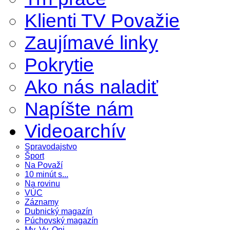
Klienti TV Považie
Zaujímavé linky
Pokrytie
Ako nás naladiť
Napíšte nám
Videoarchív
Spravodajstvo
Šport
Na Považí
10 minút s...
Na rovinu
VÚC
Záznamy
Dubnický magazín
Púchovský magazín
My, Vy, Oni