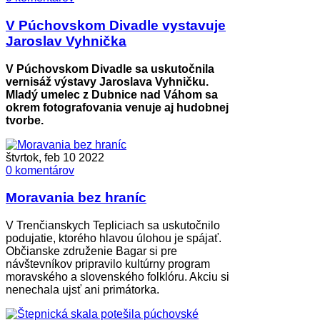
V Púchovskom Divadle vystavuje
Jaroslav Vyhnička
V Púchovskom Divadle sa uskutočnila
vernisáž výstavy Jaroslava Vyhničku.
Mladý umelec z Dubnice nad Váhom sa
okrem fotografovania venuje aj hudobnej
tvorbe.
štvrtok, feb 10 2022
0 komentárov
Moravania bez hraníc
V Trenčianskych Tepliciach sa uskutočnilo
podujatie, ktorého hlavou úlohou je spájať.
Občianske združenie Bagar si pre
návštevníkov pripravilo kultúrny program
moravského a slovenského folklóru. Akciu si
nenechala ujsť ani primátorka.