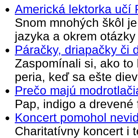
Americká lektorka učí
Snom mnohých škôl je 
jazyka a okrem otázky
Páračky, driapačky či 
Zaspomínali si, ako to
peria, keď sa ešte di
Prečo majú modrotlači
Pap, indigo a drevené 
Koncert pomohol nevi
Charitatívny koncert i 