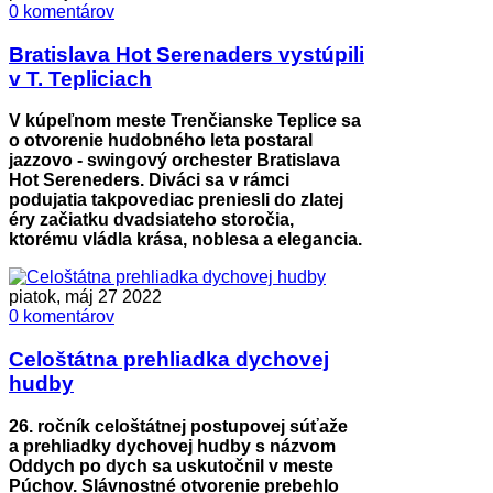
0 komentárov
Bratislava Hot Serenaders vystúpili
v T. Tepliciach
V kúpeľnom meste Trenčianske Teplice sa
o otvorenie hudobného leta postaral
jazzovo - swingový orchester Bratislava
Hot Sereneders. Diváci sa v rámci
podujatia takpovediac preniesli do zlatej
éry začiatku dvadsiateho storočia,
ktorému vládla krása, noblesa a elegancia.
piatok, máj 27 2022
0 komentárov
Celoštátna prehliadka dychovej
hudby
26. ročník celoštátnej postupovej súťaže
a prehliadky dychovej hudby s názvom
Oddych po dych sa uskutočnil v meste
Púchov. Slávnostné otvorenie prebehlo