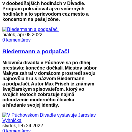
v doobedňajších hodinách v Divadle.
Program pokračoval aj vo večerných
hodinách a to sprievodom cez mesto a
koncertom na pešej zóne.
piatok, apr 08 2022
0 komentárov
Biedermann a podpaľači
Milovníci divadla v Púchove sa po dlhej
prestávke konečne dočkali. Miestny súbor
Makyta zahral v domácom prostredí svoju
najnovšiu hru s názvom Biedermann
a podpaľači. Autor Max Frisch je známym
švajčiarskym spisovateľom, ktorý vo
svojich textoch zobrazuje najmä
odcudzenie moderného človeka
a hľadanie svojej identity.
štvrtok, feb 24 2022
0 komentárov