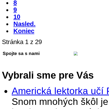
8
9
10
Nasled.
Koniec
Stránka 1 z 29
Spojte sa s nami
Vybrali sme pre Vás
Americká lektorka učí
Snom mnohých škôl je 