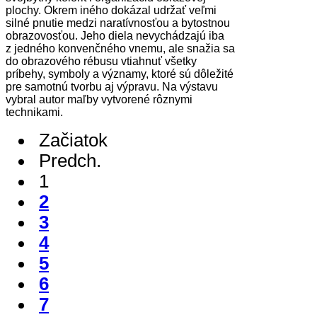
plochy. Okrem iného dokázal udržať veľmi
silné pnutie medzi naratívnosťou a bytostnou
obrazovosťou. Jeho diela nevychádzajú iba
z jedného konvenčného vnemu, ale snažia sa
do obrazového rébusu vtiahnuť všetky
príbehy, symboly a významy, ktoré sú dôležité
pre samotnú tvorbu aj výpravu. Na výstavu
vybral autor maľby vytvorené rôznymi
technikami.
Začiatok
Predch.
1
2
3
4
5
6
7