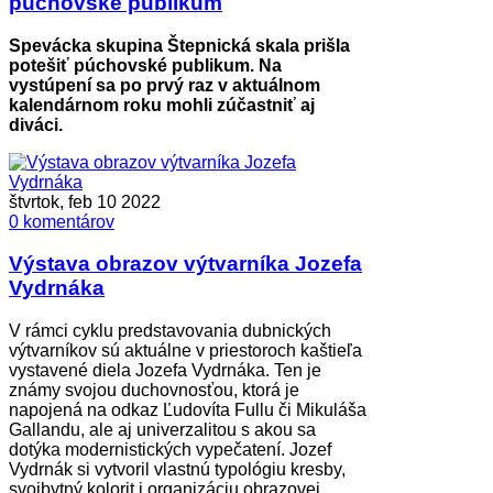
púchovské publikum
Spevácka skupina Štepnická skala prišla
potešiť púchovské publikum. Na
vystúpení sa po prvý raz v aktuálnom
kalendárnom roku mohli zúčastniť aj
diváci.
štvrtok, feb 10 2022
0 komentárov
Výstava obrazov výtvarníka Jozefa
Vydrnáka
V rámci cyklu predstavovania dubnických
výtvarníkov sú aktuálne v priestoroch kaštieľa
vystavené diela Jozefa Vydrnáka. Ten je
známy svojou duchovnosťou, ktorá je
napojená na odkaz Ľudovíta Fullu či Mikuláša
Gallandu, ale aj univerzalitou s akou sa
dotýka modernistických vypečatení. Jozef
Vydrnák si vytvoril vlastnú typológiu kresby,
svojbytný kolorit i organizáciu obrazovej