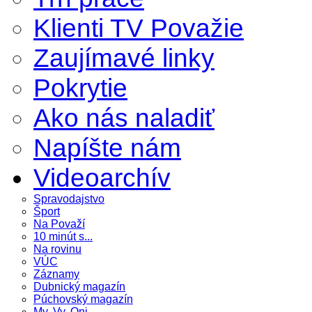
Klienti TV Považie
Zaujímavé linky
Pokrytie
Ako nás naladiť
Napíšte nám
Videoarchív
Spravodajstvo
Šport
Na Považí
10 minút s...
Na rovinu
VÚC
Záznamy
Dubnický magazín
Púchovský magazín
My, Vy, Oni