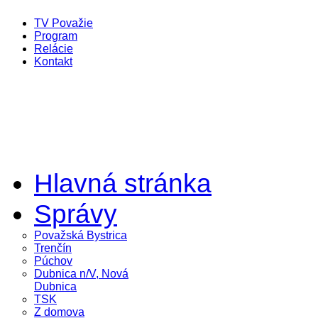
TV Považie
Program
Relácie
Kontakt
Hlavná stránka
Správy
Považská Bystrica
Trenčín
Púchov
Dubnica n/V, Nová
Dubnica
TSK
Z domova