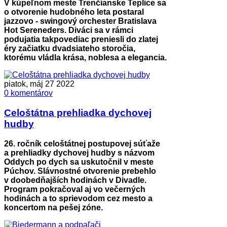
V kúpeľnom meste Trenčianske Teplice sa
o otvorenie hudobného leta postaral
jazzovo - swingový orchester Bratislava
Hot Sereneders. Diváci sa v rámci
podujatia takpovediac preniesli do zlatej
éry začiatku dvadsiateho storočia,
ktorému vládla krása, noblesa a elegancia.
piatok, máj 27 2022
0 komentárov
Celoštátna prehliadka dychovej
hudby
26. ročník celoštátnej postupovej súťaže
a prehliadky dychovej hudby s názvom
Oddych po dych sa uskutočnil v meste
Púchov. Slávnostné otvorenie prebehlo
v doobedňajších hodinách v Divadle.
Program pokračoval aj vo večerných
hodinách a to sprievodom cez mesto a
koncertom na pešej zóne.