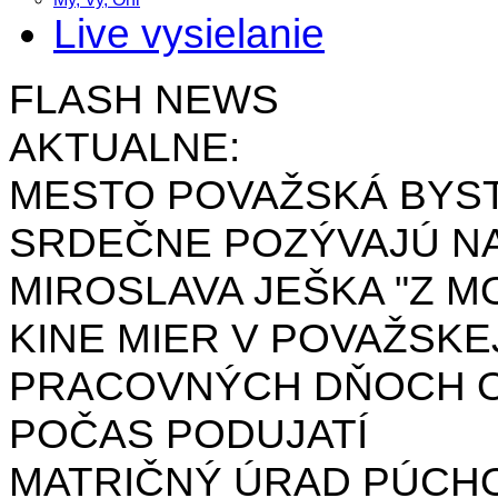
Live vysielanie
FLASH NEWS
AKTUALNE:
MESTO POVAŽSKÁ BYST
SRDEČNE POZÝVAJÚ NA
MIROSLAVA JEŠKA "Z MO
KINE MIER V POVAŽSKE
PRACOVNÝCH DŇOCH OD 
POČAS PODUJATÍ
MATRIČNÝ ÚRAD PÚCH