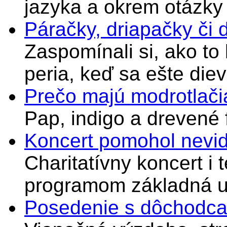
jazyka a okrem otázky
Páračky, driapačky či 
Zaspomínali si, ako to
peria, keď sa ešte di
Prečo majú modrotlači
Pap, indigo a drevené 
Koncert pomohol nevi
Charitatívny koncert i 
programom základná u
Posedenie s dôchodcam