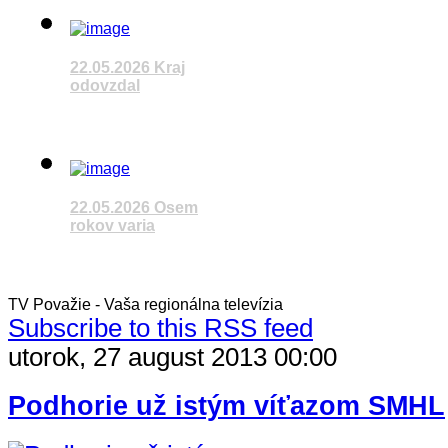
Sledujete reláciu
VÚC
22.05.2026 Kraj
odovzdal
Čítať článok
Sledujete reláciu
VÚC
22.05.2026 Osem
rokov varia
Čítať článok
Sledujete reláciu
VÚC
TV Považie - Vaša regionálna televízia
Subscribe to this RSS feed
utorok, 27 august 2013 00:00
Čítať článok
Podhorie už istým víťazom SMHL