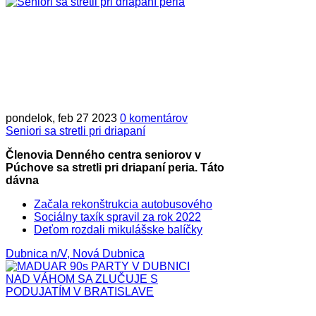
pondelok, feb 27 2023
0 komentárov
Seniori sa stretli pri driapaní
Členovia Denného centra seniorov v
Púchove sa stretli pri driapaní peria. Táto
dávna
Začala rekonštrukcia autobusového
Sociálny taxík spravil za rok 2022
Deťom rozdali mikulášske balíčky
Dubnica n/V, Nová Dubnica