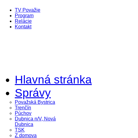
TV Považie
Program
Relácie
Kontakt
Hlavná stránka
Správy
Považská Bystrica
Trenčín
Púchov
Dubnica n/V, Nová
Dubnica
TSK
Z domova