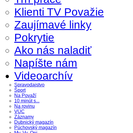
Klienti TV Považie
Zaujímavé linky
Pokrytie
Ako nás naladiť
Napíšte nám
Videoarchív
Spravodajstvo
Šport
Na Považí
10 minút s...
Na rovinu
VÚC
Záznamy
Dubnický magazín
Púchovský magazín
My, Vy, Oni