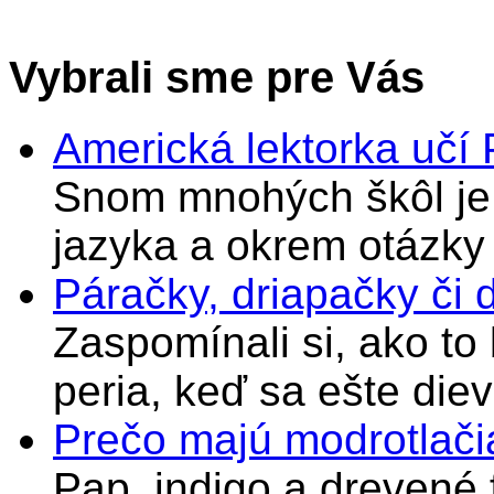
Vybrali sme pre Vás
Americká lektorka učí
Snom mnohých škôl je 
jazyka a okrem otázky
Páračky, driapačky či 
Zaspomínali si, ako to
peria, keď sa ešte di
Prečo majú modrotlači
Pap, indigo a drevené 