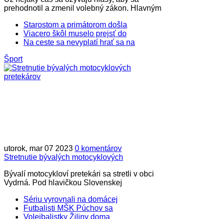
prehodnotil a zmenil volebný zákon. Hlavným
Starostom a primátorom došla
Viacero škôl muselo prejsť do
Na ceste sa nevyplatí hrať sa na
Šport
utorok, mar 07 2023
0 komentárov
Stretnutie bývalých motocyklových
Bývalí motocykloví pretekári sa stretli v obci
Vydrná. Pod hlavičkou Slovenskej
Sériu vyrovnali na domácej
Futbalisti MŠK Púchov sa
Volejbalistky Žiliny doma