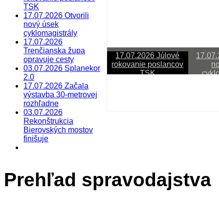
TSK
17.07.2026 Otvorili
nový úsek
cyklomagistrály
17.07.2026
Trenčianska župa
17.07.2026 Júlové
17.07.
opravuje cesty
rokovanie poslancov
no
03.07.2026 Splanekor
TSK
cykl
2.0
17.07.2026 Začala
Last Updated on júl 20 2026
výstavba 30-metrovej
rozhľadne
17.07.2026 Júlové rokov
03.07.2026
Rekonštrukcia
Sledujete reláciu VÚC
Bierovských mostov
finišuje
Prehľad spravodajstva
Last Updated on júl 20 2026