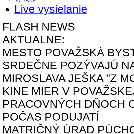
Live vysielanie
FLASH NEWS
AKTUALNE:
MESTO POVAŽSKÁ BYST
SRDEČNE POZÝVAJÚ NA
MIROSLAVA JEŠKA "Z MO
KINE MIER V POVAŽSKE
PRACOVNÝCH DŇOCH OD 
POČAS PODUJATÍ
MATRIČNÝ ÚRAD PÚCH