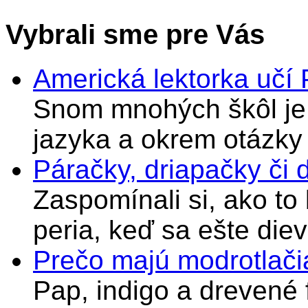
Vybrali sme pre Vás
Americká lektorka učí
Snom mnohých škôl je 
jazyka a okrem otázky
Páračky, driapačky či 
Zaspomínali si, ako to
peria, keď sa ešte di
Prečo majú modrotlači
Pap, indigo a drevené 