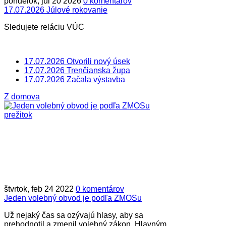
pondelok, júl 20 2026
0 komentárov
17.07.2026 Júlové rokovanie
Sledujete reláciu VÚC
17.07.2026 Otvorili nový úsek
17.07.2026 Trenčianska župa
17.07.2026 Začala výstavba
Z domova
štvrtok, feb 24 2022
0 komentárov
Jeden volebný obvod je podľa ZMOSu
Už nejaký čas sa ozývajú hlasy, aby sa
prehodnotil a zmenil volebný zákon. Hlavným