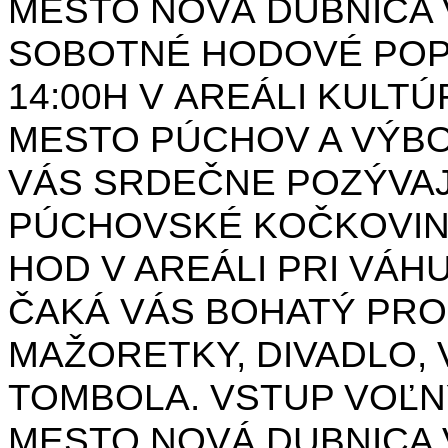
MESTO NOVÁ DUBNICA 
SOBOTNÉ HODOVÉ POPO
14:00H V AREÁLI KULT
MESTO PÚCHOV A VÝB
VÁS SRDEČNE POZÝVAJ
PÚCHOVSKÉ KOČKOVINY 
HOD V AREÁLI PRI VÁ
ČAKÁ VÁS BOHATÝ PRO
MAŽORETKY, DIVADLO, 
TOMBOLA. VSTUP VOĽN
MESTO NOVÁ DUBNICA 