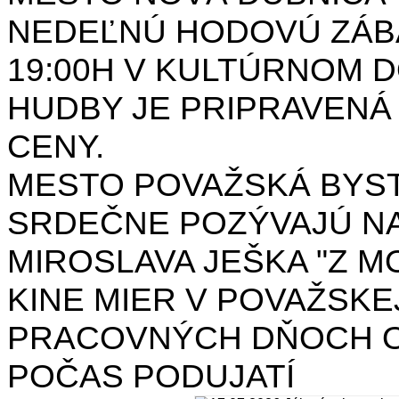
NEDEĽNÚ HODOVÚ ZÁBA
19:00H V KULTÚRNOM 
HUDBY JE PRIPRAVENÁ
CENY.
MESTO POVAŽSKÁ BYST
SRDEČNE POZÝVAJÚ NA
MIROSLAVA JEŠKA "Z MO
KINE MIER V POVAŽSKE
PRACOVNÝCH DŇOCH OD 
POČAS PODUJATÍ