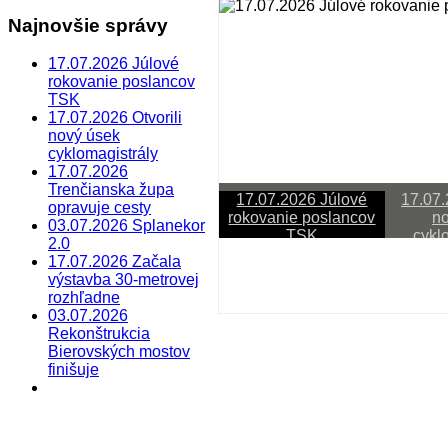
Najnovšie správy
17.07.2026 Júlové
rokovanie poslancov
TSK
17.07.2026 Otvorili
nový úsek
cyklomagistrály
17.07.2026
Trenčianska župa
17.07.2026 Júlové
17.07.
opravuje cesty
rokovanie poslancov
no
03.07.2026 Splanekor
TSK
cykl
2.0
17.07.2026 Začala
Last Updated on júl 20 2026
výstavba 30-metrovej
rozhľadne
17.07.2026 Júlové rokov
03.07.2026
Rekonštrukcia
Sledujete reláciu VÚC
Bierovských mostov
finišuje