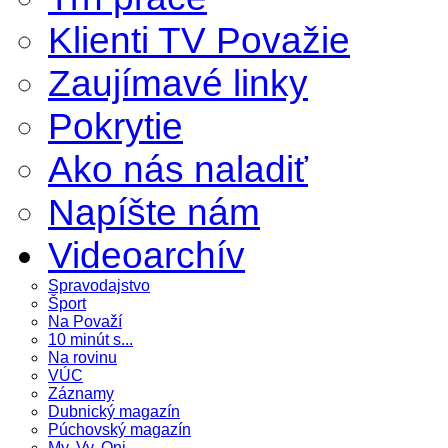
Klienti TV Považie
Zaujímavé linky
Pokrytie
Ako nás naladiť
Napíšte nám
Videoarchív
Spravodajstvo
Šport
Na Považí
10 minút s...
Na rovinu
VÚC
Záznamy
Dubnický magazín
Púchovský magazín
My, Vy, Oni