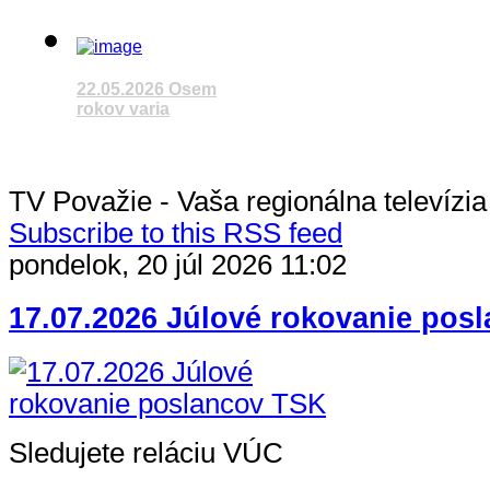
Sledujete reláciu
VÚC
22.05.2026 Osem
rokov varia
Čítať článok
Sledujete reláciu
VÚC
TV Považie - Vaša regionálna televízia
Subscribe to this RSS feed
pondelok, 20 júl 2026 11:02
Čítať článok
17.07.2026 Júlové rokovanie pos
Sledujete reláciu VÚC