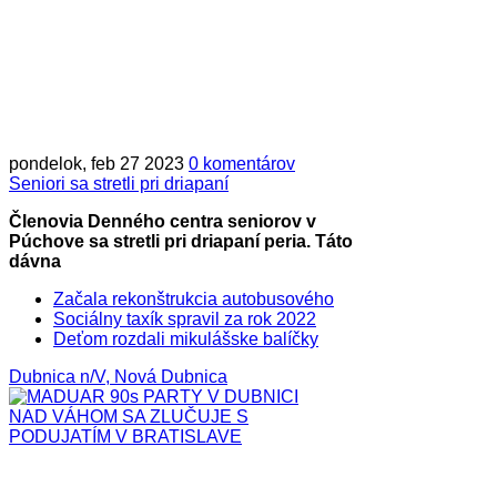
pondelok, feb 27 2023
0 komentárov
Seniori sa stretli pri driapaní
Členovia Denného centra seniorov v
Púchove sa stretli pri driapaní peria. Táto
dávna
Začala rekonštrukcia autobusového
Sociálny taxík spravil za rok 2022
Deťom rozdali mikulášske balíčky
Dubnica n/V, Nová Dubnica