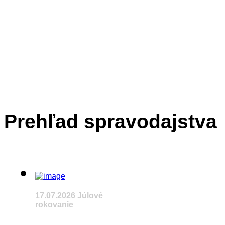
Last Updated on júl 20 2026
17.07.2026 Otvorili nový
Sledujete reláciu VÚC
Prehľad spravodajstva
Last Updated on júl 20 2026
17.07.2026 Trenčianska 
17.07.2026 Júlové
rokovanie
Sledujete reláciu VÚC