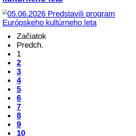
Začiatok
Predch.
1
2
3
4
5
6
7
8
9
10