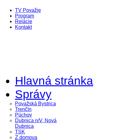
TV Považie
Program
Relácie
Kontakt
Hlavná stránka
Správy
Považská Bystrica
Trenčín
Púchov
Dubnica n/V, Nová
Dubnica
TSK
Z domova