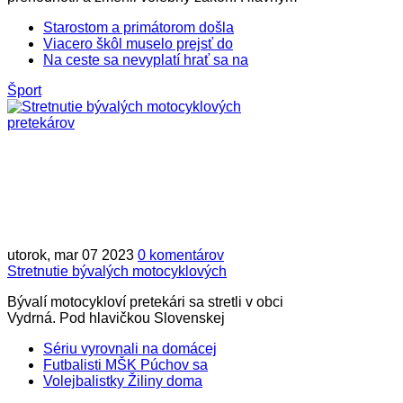
Starostom a primátorom došla
Viacero škôl muselo prejsť do
Na ceste sa nevyplatí hrať sa na
Šport
utorok, mar 07 2023
0 komentárov
Stretnutie bývalých motocyklových
Bývalí motocykloví pretekári sa stretli v obci
Vydrná. Pod hlavičkou Slovenskej
Sériu vyrovnali na domácej
Futbalisti MŠK Púchov sa
Volejbalistky Žiliny doma