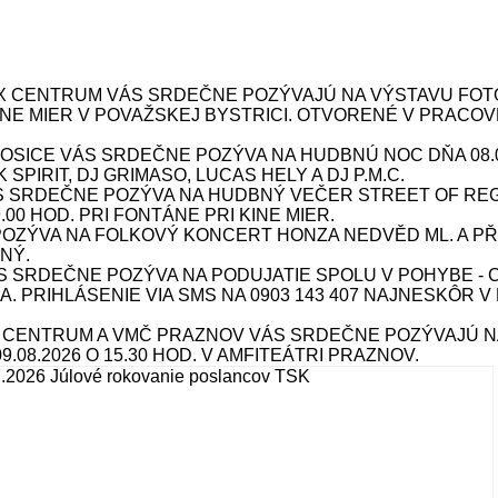
X CENTRUM VÁS SRDEČNE POZÝVAJÚ NA VÝSTAVU FOTOG
 KINE MIER V POVAŽSKEJ BYSTRICI. OTVORENÉ V PRACOV
ICE VÁS SRDEČNE POZÝVA NA HUDBNÚ NOC DŇA 08.08.
SPIRIT, DJ GRIMASO, LUCAS HELY A DJ P.M.C.
S SRDEČNE POZÝVA NA HUDBNÝ VEČER STREET OF REG
9.00 HOD. PRI FONTÁNE PRI KINE MIER.
ÝVA NA FOLKOVÝ KONCERT HONZA NEDVĚD ML. A PŘÍBU
NÝ.
SRDEČNE POZÝVA NA PODUJATIE SPOLU V POHYBE - CV
INA. PRIHLÁSENIE VIA SMS NA 0903 143 407 NAJNESKÔR V
X CENTRUM A VMČ PRAZNOV VÁS SRDEČNE POZÝVAJÚ N
08.2026 O 15.30 HOD. V AMFITEÁTRI PRAZNOV.