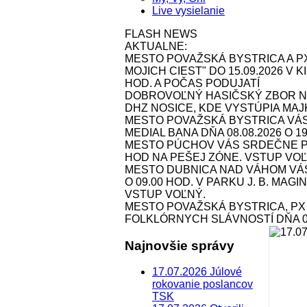
Live vysielanie
FLASH NEWS
AKTUALNE:
MESTO POVAŽSKÁ BYSTRICA A P
MOJICH CIEST" DO 15.09.2026 V
HOD. A POČAS PODUJATÍ
DOBROVOĽNÝ HASIČSKÝ ZBOR NOS
DHZ NOSICE, KDE VYSTÚPIA MAJK 
MESTO POVAŽSKÁ BYSTRICA VÁ
MEDIAL BANA DŇA 08.08.2026 O 1
MESTO PÚCHOV VÁS SRDEČNE POZ
HOD NA PEŠEJ ZÓNE. VSTUP VOĽ
MESTO DUBNICA NAD VÁHOM VÁS 
O 09.00 HOD. V PARKU J. B. MAG
VSTUP VOĽNÝ.
MESTO POVAŽSKÁ BYSTRICA, P
FOLKLÓRNYCH SLÁVNOSTÍ DŇA 09.
Najnovšie správy
17.07.2026 Júlové
rokovanie poslancov
TSK