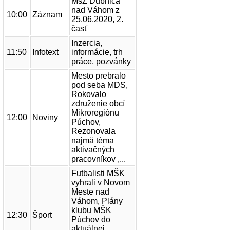
MsZ Dubnica
nad Váhom z
10:00
Záznam
25.06.2020, 2.
časť
Inzercia,
17.07.2026 Začala
03.07.2026 Splanekor
11:50
Infotext
informácie, trh
výstavba 30-metrovej
2.0
práce, pozvánky
rozhľadne
Mesto prebralo
pod seba MDS,
Rokovalo
združenie obcí
Mikroregiónu
12:00
Noviny
Púchov,
Rezonovala
najmä téma
aktivačných
pracovníkov ,...
Futbalisti MŠK
vyhrali v Novom
Meste nad
Váhom, Plány
klubu MŠK
12:30
Šport
Púchov do
aktuálnej