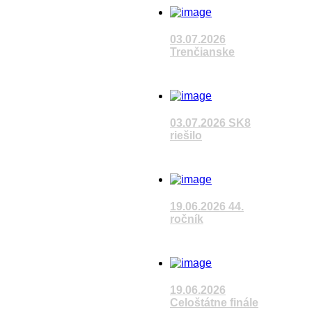
Sledujete reláciu
VÚC
03.07.2026
Trenčianske
Čítať článok
Sledujete reláciu
VÚC
03.07.2026 SK8
riešilo
Čítať článok
Sledujete reláciu
VÚC
19.06.2026 44.
ročník
Čítať článok
Sledujete reláciu
VÚC
19.06.2026
Celoštátne finále