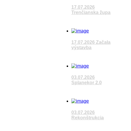
VÚC
17.07.2026
Last Up
Trenčianska župa
Čítať článok
17.07
Sledujete reláciu
Sleduj
VÚC
17.07.2026 Začala
výstavba
Čítať článok
Sledujete reláciu
VÚC
03.07.2026
Splanekor 2.0
Last Up
Čítať článok
03.07
Sledujete reláciu
VÚC
Sleduj
03.07.2026
Rekonštrukcia
Čítať článok