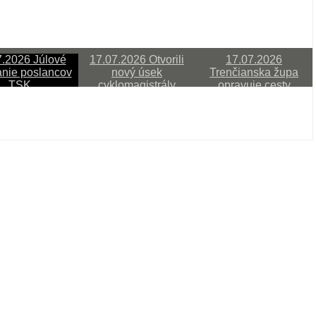
7.2026 Júlové
17.07.2026 Otvorili
17.07.2026
anie poslancov
nový úsek
Trenčianska župa
TSK
cyklomagistrály
opravuje cesty
dated on júl 20 2026
.2026 Júlové rokovanie poslancov TSK
ete reláciu VÚC
dated on júl 20 2026