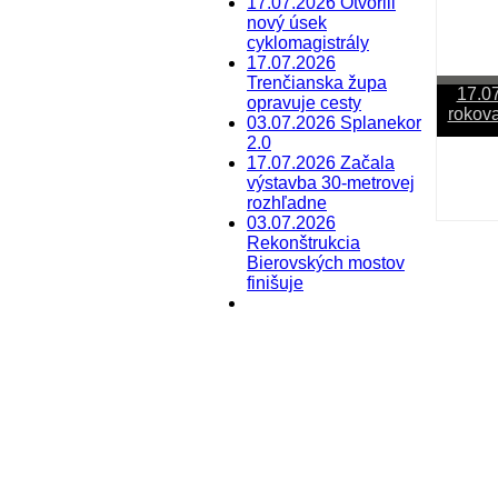
17.07.2026 Otvorili
nový úsek
cyklomagistrály
17.07.2026
Trenčianska župa
17.0
opravuje cesty
rokov
03.07.2026 Splanekor
2.0
17.07.2026 Začala
Last Up
výstavba 30-metrovej
rozhľadne
17.07
03.07.2026
Rekonštrukcia
Sleduj
Bierovských mostov
finišuje
Last Up