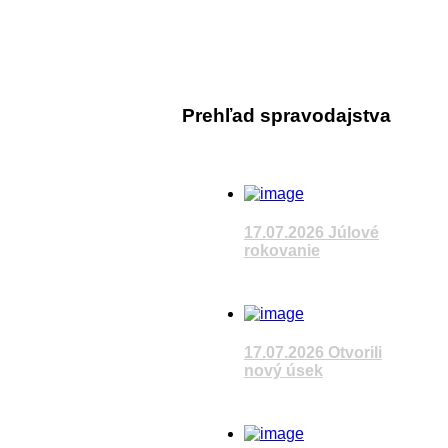
17.07
Sleduj
Prehľad spravodajstva
Last Up
17.07.2026 Júlové
rokovanie
17.07
Sleduj
Sledujete reláciu
VÚC
17.07.2026 Otvorili
nový úsek
Čítať článok
Sledujete reláciu