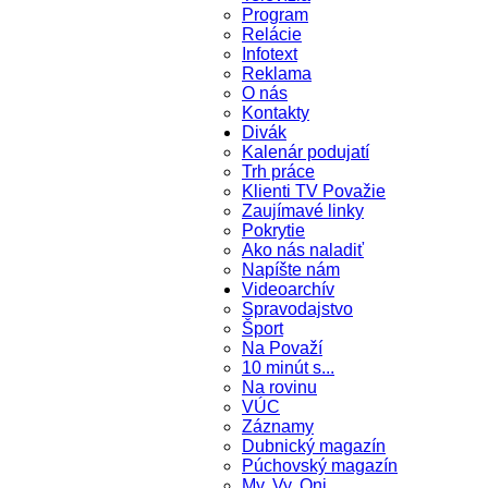
Program
Relácie
Infotext
Reklama
O nás
Kontakty
Divák
Kalenár podujatí
Trh práce
Klienti TV Považie
Zaujímavé linky
Pokrytie
Ako nás naladiť
Napíšte nám
Videoarchív
Spravodajstvo
Šport
Na Považí
10 minút s...
Na rovinu
VÚC
Záznamy
Dubnický magazín
Púchovský magazín
My, Vy, Oni