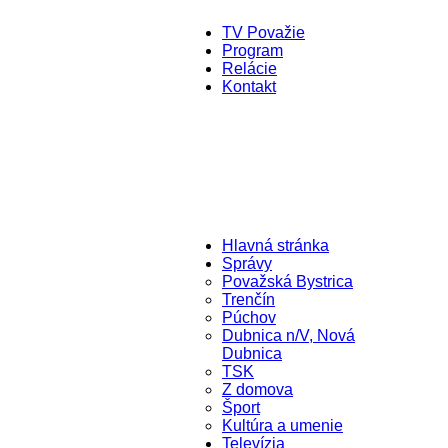
TV Považie
Program
Relácie
Kontakt
Hlavná stránka
Správy
Považská Bystrica
Trenčín
Púchov
Dubnica n/V, Nová
Dubnica
TSK
Z domova
Šport
Kultúra a umenie
Televízia