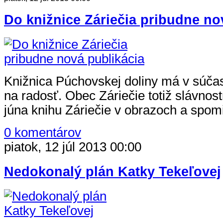
Čítať článok
Do knižnice Záriečia pribudne no
Knižnica Púchovskej doliny má v súča
na radosť. Obec Záriečie totiž slávnost
júna knihu Záriečie v obrazoch a spom
0 komentárov
piatok, 12 júl 2013 00:00
Nedokonalý plán Katky Tekeľovej