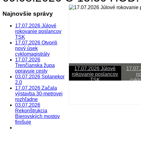
Najnovšie správy
17.07.2026 Júlové
rokovanie poslancov
TSK
17.07.2026 Otvorili
nový úsek
cyklomagistrály
17.07.2026
Trenčianska župa
17.07.2026 Júlové
17.07.
opravuje cesty
rokovanie poslancov
no
03.07.2026 Splanekor
TSK
cykl
2.0
17.07.2026 Začala
Last Updated on júl 20 2026
výstavba 30-metrovej
rozhľadne
17.07.2026 Júlové rokov
03.07.2026
Rekonštrukcia
Sledujete reláciu VÚC
Bierovských mostov
finišuje