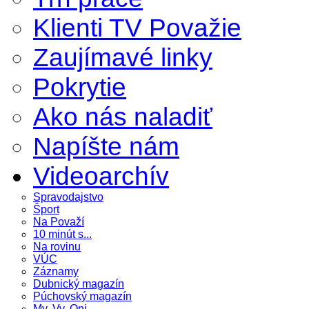
Klienti TV Považie
Zaujímavé linky
Pokrytie
Ako nás naladiť
Napíšte nám
Videoarchív
Spravodajstvo
Šport
Na Považí
10 minút s...
Na rovinu
VÚC
Záznamy
Dubnický magazín
Púchovský magazín
My, Vy, Oni