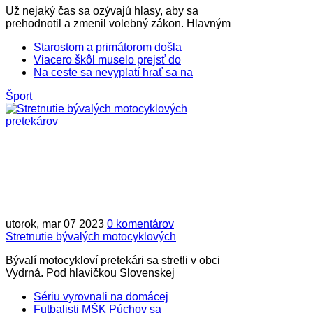
Už nejaký čas sa ozývajú hlasy, aby sa
prehodnotil a zmenil volebný zákon. Hlavným
Starostom a primátorom došla
Viacero škôl muselo prejsť do
Na ceste sa nevyplatí hrať sa na
Šport
utorok, mar 07 2023
0 komentárov
Stretnutie bývalých motocyklových
Bývalí motocykloví pretekári sa stretli v obci
Vydrná. Pod hlavičkou Slovenskej
Sériu vyrovnali na domácej
Futbalisti MŠK Púchov sa