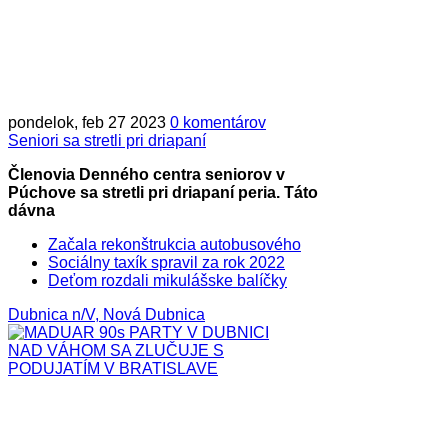
pondelok, feb 27 2023
0 komentárov
Seniori sa stretli pri driapaní
Členovia Denného centra seniorov v
Púchove sa stretli pri driapaní peria. Táto
dávna
Začala rekonštrukcia autobusového
Sociálny taxík spravil za rok 2022
Deťom rozdali mikulášske balíčky
Dubnica n/V, Nová Dubnica