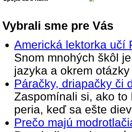
Vybrali sme pre Vás
Americká lektorka učí
Snom mnohých škôl je 
jazyka a okrem otázky
Páračky, driapačky či 
Zaspomínali si, ako to
peria, keď sa ešte di
Prečo majú modrotlači