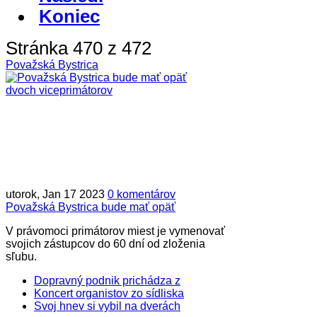
Koniec
Stránka 470 z 472
Považská Bystrica
utorok, Jan 17 2023
0 komentárov
Považská Bystrica bude mať opäť
V právomoci primátorov miest je vymenovať
svojich zástupcov do 60 dní od zloženia
sľubu.
Dopravný podnik prichádza z
Koncert organistov zo sídliska
Svoj hnev si vybil na dverách