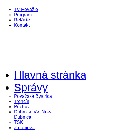
TV Považie
Program
Relácie
Kontakt
Hlavná stránka
Správy
Považská Bystrica
Trenčín
Púchov
Dubnica n/V, Nová
Dubnica
TSK
Z domova