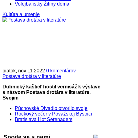
Volejbalistky Žiliny doma
Kultúra a umenie
piatok, nov 11 2022
0 komentárov
Postava drotára v literatúre
Dubnický kaštieľ hostil vernisáž k výstave
s názvom Postava drotára v literatúre.
Svojim
Púchovské Divadlo otvorilo svoje
Rockový večer v Považskej Bystrici
Bratislava Hot Serenaders
Spojte sa s nami