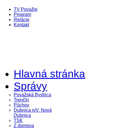
TV Považie
Program
Relácie
Kontakt
Hlavná stránka
Správy
Považská Bystrica
Trenčín
Púchov
Dubnica n/V, Nová
Dubnica
TSK
Z domova