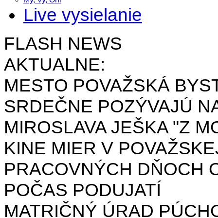
Live vysielanie
FLASH NEWS
AKTUALNE:
MESTO POVAŽSKÁ BYST
SRDEČNE POZÝVAJÚ NA
MIROSLAVA JEŠKA "Z MO
KINE MIER V POVAŽSKE
PRACOVNÝCH DŇOCH OD 
POČAS PODUJATÍ
MATRIČNÝ ÚRAD PÚCH