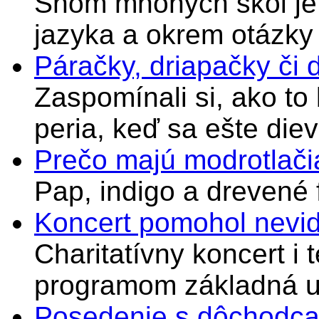
Snom mnohých škôl je 
jazyka a okrem otázky
Páračky, driapačky či 
Zaspomínali si, ako to
peria, keď sa ešte di
Prečo majú modrotlači
Pap, indigo a drevené 
Koncert pomohol nevi
Charitatívny koncert i 
programom základná u
Posedenie s dôchodcam