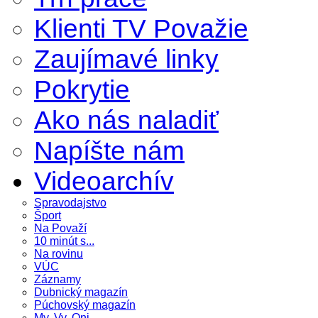
Klienti TV Považie
Zaujímavé linky
Pokrytie
Ako nás naladiť
Napíšte nám
Videoarchív
Spravodajstvo
Šport
Na Považí
10 minút s...
Na rovinu
VÚC
Záznamy
Dubnický magazín
Púchovský magazín
My, Vy, Oni