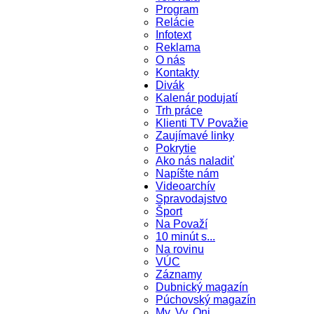
Program
Relácie
Infotext
Reklama
O nás
Kontakty
Divák
Kalenár podujatí
Trh práce
Klienti TV Považie
Zaujímavé linky
Pokrytie
Ako nás naladiť
Napíšte nám
Videoarchív
Spravodajstvo
Šport
Na Považí
10 minút s...
Na rovinu
VÚC
Záznamy
Dubnický magazín
Púchovský magazín
My, Vy, Oni