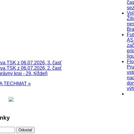
čas
se
Vol
Žil
nes
Bra
Fut
AS 
zač
prí
lig
Flo
va TSK z 06.07.2026, 3. časť
Pr
va TSK z 06.07.2026, 2. časť
vst
ávny kraj - 29. týždeň
na
do
KA
TECHMAT »
výh
inky