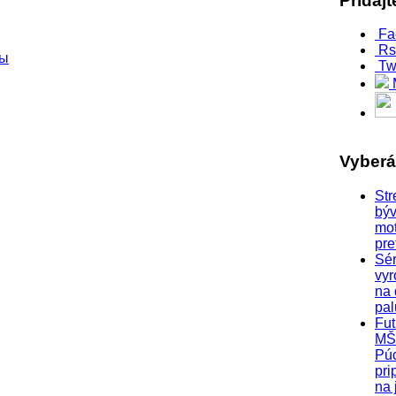
Pridaj
Fa
Rs
ры
Tw
Vyber
Str
býv
mo
pre
Sér
vyr
na
pa
Fut
MŠ
Pú
pri
na 