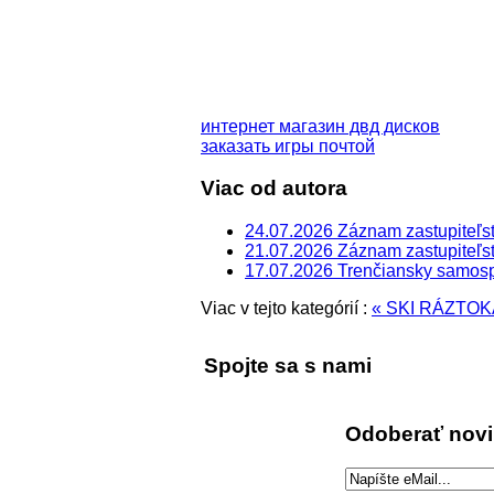
интернет магазин двд дисков
заказать игры почтой
Viac od autora
24.07.2026 Záznam zastupiteľst
21.07.2026 Záznam zastupiteľst
17.07.2026 Trenčiansky samospr
Viac v tejto kategórií :
« SKI RÁZTO
Spojte sa s nami
Odoberať nov