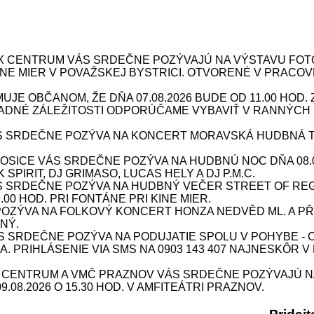
X CENTRUM VÁS SRDEČNE POZÝVAJÚ NA VÝSTAVU FOTOG
 KINE MIER V POVAŽSKEJ BYSTRICI. OTVORENÉ V PRACOV
JE OBČANOM, ŽE DŇA 07.08.2026 BUDE OD 11.00 HOD
DNÉ ZÁLEŽITOSTI ODPORÚČAME VYBAVIŤ V RANNÝCH 
 SRDEČNE POZÝVA NA KONCERT MORAVSKÁ HUDBNÁ TOUR
ICE VÁS SRDEČNE POZÝVA NA HUDBNÚ NOC DŇA 08.08.
SPIRIT, DJ GRIMASO, LUCAS HELY A DJ P.M.C.
S SRDEČNE POZÝVA NA HUDBNÝ VEČER STREET OF REG
9.00 HOD. PRI FONTÁNE PRI KINE MIER.
ÝVA NA FOLKOVÝ KONCERT HONZA NEDVĚD ML. A PŘÍBU
NÝ.
SRDEČNE POZÝVA NA PODUJATIE SPOLU V POHYBE - CV
INA. PRIHLÁSENIE VIA SMS NA 0903 143 407 NAJNESKÔR V
X CENTRUM A VMČ PRAZNOV VÁS SRDEČNE POZÝVAJÚ N
08.2026 O 15.30 HOD. V AMFITEÁTRI PRAZNOV.