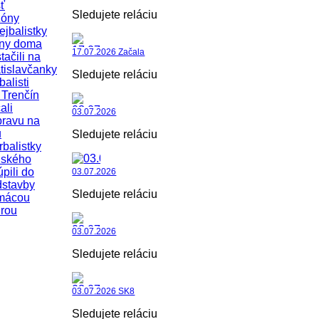
ť
Sledujete reláciu
zóny
ejbalistky
iny doma
17.07.2026 Začala
tačili na
tislavčanky
Sledujete reláciu
balisti
Trenčín
ali
03.07.2026
pravu na
u
Sledujete reláciu
rbalistky
uského
úpili do
03.07.2026
dstavby
Sledujete reláciu
mácou
rou
03.07.2026
Sledujete reláciu
03.07.2026 SK8
Sledujete reláciu