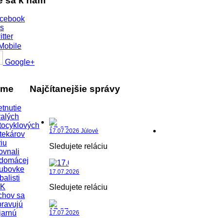
te sa k nám
cebook
s
itter
Mobile
Google+
áme
Najčítanejšie správy
etnutie
alých
tocyklových
17.07.2026 Júlové
tekárov
iu
Sledujete reláciu
ovnali
 domácej
lubovke
17.07.2026
balisti
K
Sledujete reláciu
chov sa
pravujú
jarnú
17.07.2026