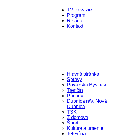
TV Považie
Program
Relácie
Kontakt
Hlavná stránka
Správy
Považská Bystrica
Trenčín
Púchov
Dubnica n/V, Nová
Dubnica
TSK
Z domova
Šport
Kultúra a umenie
Televízia