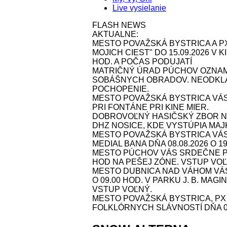
Live vysielanie
FLASH NEWS
AKTUALNE:
MESTO POVAŽSKÁ BYSTRICA A P
MOJICH CIEST" DO 15.09.2026 V
HOD. A POČAS PODUJATÍ
MATRIČNÝ ÚRAD PÚCHOV OZNAMU
SOBÁŠNYCH OBRADOV. NEODKLA
POCHOPENIE.
MESTO POVAŽSKÁ BYSTRICA VÁS
PRI FONTÁNE PRI KINE MIER.
DOBROVOĽNÝ HASIČSKÝ ZBOR NOS
DHZ NOSICE, KDE VYSTÚPIA MAJK 
MESTO POVAŽSKÁ BYSTRICA VÁ
MEDIAL BANA DŇA 08.08.2026 O 1
MESTO PÚCHOV VÁS SRDEČNE POZ
HOD NA PEŠEJ ZÓNE. VSTUP VOĽ
MESTO DUBNICA NAD VÁHOM VÁS 
O 09.00 HOD. V PARKU J. B. MAG
VSTUP VOĽNÝ.
MESTO POVAŽSKÁ BYSTRICA, P
FOLKLÓRNYCH SLÁVNOSTÍ DŇA 09.