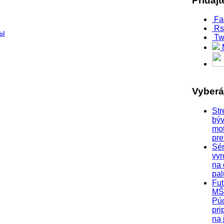
Pridaj
Fa
Rs
ры
Tw
Vyber
Str
býv
mo
pre
Sér
vyr
na
pa
Fut
MŠ
Pú
pri
na 