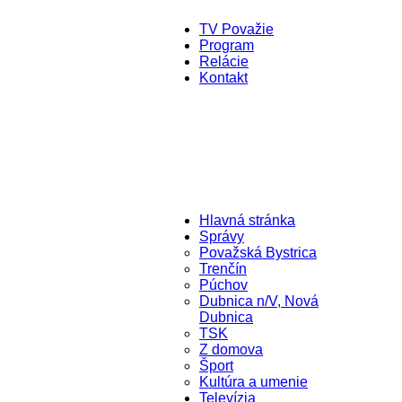
TV Považie
Program
Relácie
Kontakt
Hlavná stránka
Správy
Považská Bystrica
Trenčín
Púchov
Dubnica n/V, Nová
Dubnica
TSK
Z domova
Šport
Kultúra a umenie
Televízia