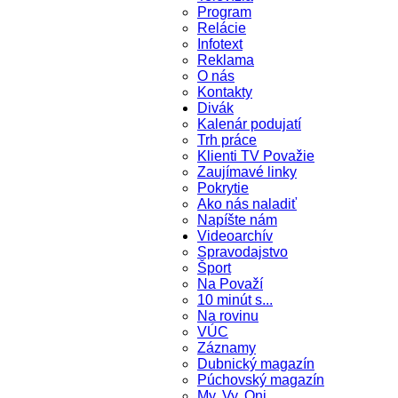
Program
Relácie
Infotext
Reklama
O nás
Kontakty
Divák
Kalenár podujatí
Trh práce
Klienti TV Považie
Zaujímavé linky
Pokrytie
Ako nás naladiť
Napíšte nám
Videoarchív
Spravodajstvo
Šport
Na Považí
10 minút s...
Na rovinu
VÚC
Záznamy
Dubnický magazín
Púchovský magazín
My, Vy, Oni