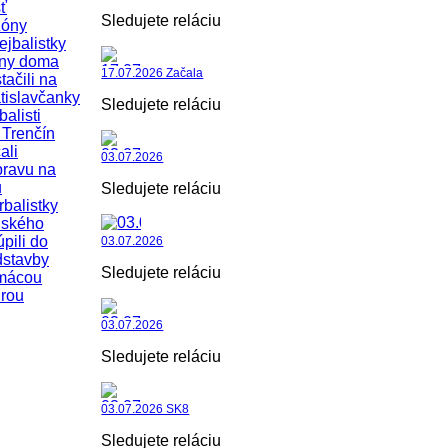
ť
Sledujete reláciu
zóny
ejbalistky
iny doma
17.07.2026 Začala
tačili na
tislavčanky
Sledujete reláciu
balisti
Trenčín
ali
03.07.2026
pravu na
u
Sledujete reláciu
rbalistky
uského
úpili do
03.07.2026
dstavby
Sledujete reláciu
mácou
rou
03.07.2026
Sledujete reláciu
03.07.2026 SK8
Sledujete reláciu