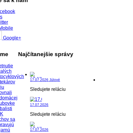
te sa k nám
cebook
s
itter
Mobile
Google+
áme
Najčítanejšie správy
etnutie
alých
tocyklových
17.07.2026 Júlové
tekárov
iu
Sledujete reláciu
ovnali
 domácej
lubovke
17.07.2026
balisti
K
Sledujete reláciu
chov sa
pravujú
jarnú
17.07.2026