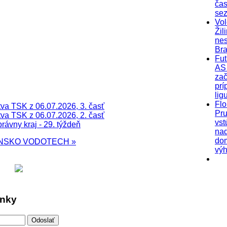
čas
se
Vol
Žil
nes
Bra
Fut
AS 
zač
prí
lig
Flo
va TSK z 06.07.2026, 3. časť
Pr
va TSK z 06.07.2026, 2. časť
vst
ávny kraj - 29. týždeň
na
do
ENSKO
VODOTECH »
výh
inky