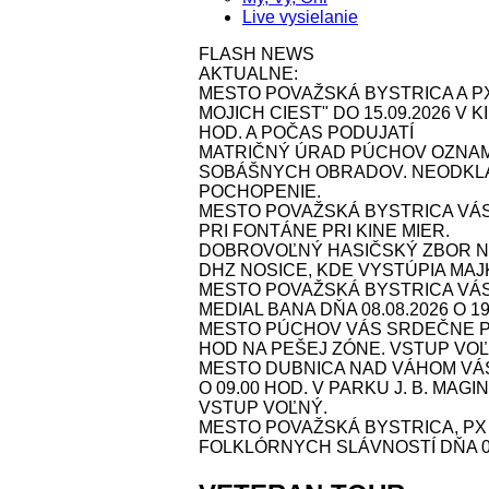
Live vysielanie
FLASH NEWS
AKTUALNE:
MESTO POVAŽSKÁ BYSTRICA A P
MOJICH CIEST" DO 15.09.2026 V
HOD. A POČAS PODUJATÍ
MATRIČNÝ ÚRAD PÚCHOV OZNAMU
SOBÁŠNYCH OBRADOV. NEODKLA
POCHOPENIE.
MESTO POVAŽSKÁ BYSTRICA VÁS
PRI FONTÁNE PRI KINE MIER.
DOBROVOĽNÝ HASIČSKÝ ZBOR NOS
DHZ NOSICE, KDE VYSTÚPIA MAJK 
MESTO POVAŽSKÁ BYSTRICA VÁ
MEDIAL BANA DŇA 08.08.2026 O 1
MESTO PÚCHOV VÁS SRDEČNE POZ
HOD NA PEŠEJ ZÓNE. VSTUP VOĽ
MESTO DUBNICA NAD VÁHOM VÁS 
O 09.00 HOD. V PARKU J. B. MAG
VSTUP VOĽNÝ.
MESTO POVAŽSKÁ BYSTRICA, P
FOLKLÓRNYCH SLÁVNOSTÍ DŇA 09.