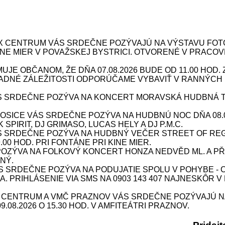
X CENTRUM VÁS SRDEČNE POZÝVAJÚ NA VÝSTAVU FOTOG
 KINE MIER V POVAŽSKEJ BYSTRICI. OTVORENÉ V PRACOV
JE OBČANOM, ŽE DŇA 07.08.2026 BUDE OD 11.00 HOD
DNÉ ZÁLEŽITOSTI ODPORÚČAME VYBAVIŤ V RANNÝCH 
 SRDEČNE POZÝVA NA KONCERT MORAVSKÁ HUDBNÁ TOUR
ICE VÁS SRDEČNE POZÝVA NA HUDBNÚ NOC DŇA 08.08.
SPIRIT, DJ GRIMASO, LUCAS HELY A DJ P.M.C.
S SRDEČNE POZÝVA NA HUDBNÝ VEČER STREET OF REG
9.00 HOD. PRI FONTÁNE PRI KINE MIER.
ÝVA NA FOLKOVÝ KONCERT HONZA NEDVĚD ML. A PŘÍBU
NÝ.
SRDEČNE POZÝVA NA PODUJATIE SPOLU V POHYBE - CV
INA. PRIHLÁSENIE VIA SMS NA 0903 143 407 NAJNESKÔR V
X CENTRUM A VMČ PRAZNOV VÁS SRDEČNE POZÝVAJÚ N
08.2026 O 15.30 HOD. V AMFITEÁTRI PRAZNOV.