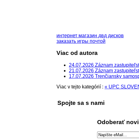
интернет магазин двд дисков
заказать игры почтой
Viac od autora
24.07.2026 Záznam zastupiteľst
21.07.2026 Záznam zastupiteľst
17.07.2026 Trenčiansky samospr
Viac v tejto kategórií :
« UPC SLOV
Spojte sa s nami
Odoberať nov