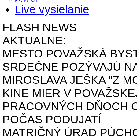
Live vysielanie
FLASH NEWS
AKTUALNE:
MESTO POVAŽSKÁ BYST
SRDEČNE POZÝVAJÚ NA
MIROSLAVA JEŠKA "Z MO
KINE MIER V POVAŽSKE
PRACOVNÝCH DŇOCH OD 
POČAS PODUJATÍ
MATRIČNÝ ÚRAD PÚCH