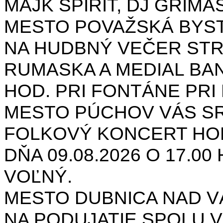
MAJK SPIRIT, DJ GRIMAS
MESTO POVAŽSKÁ BYST
NA HUDBNÝ VEČER STR
RUMASKA A MEDIAL BANA
HOD. PRI FONTÁNE PRI 
MESTO PÚCHOV VÁS S
FOLKOVÝ KONCERT HON
DŇA 09.08.2026 O 17.0
VOĽNÝ.
MESTO DUBNICA NAD 
NA PODUJATIE SPOLU V