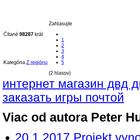
Zahlasujte
Čítané
98287
krát
1
2
3
4
Kategória
Z regiónu
5
(2 hlasov)
интернет магазин двд д
заказать игры почтой
Viac od autora Peter H
20.1.2017 Projekt vy