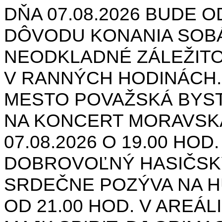
DŇA 07.08.2026 BUDE O
DÔVODU KONANIA SOB
NEODKLADNÉ ZÁLEŽIT
V RANNÝCH HODINÁCH.
MESTO POVAŽSKÁ BYST
NA KONCERT MORAVSK
07.08.2026 O 19.00 HOD
DOBROVOĽNÝ HASIČSK
SRDEČNE POZÝVA NA H
OD 21.00 HOD. V AREÁL