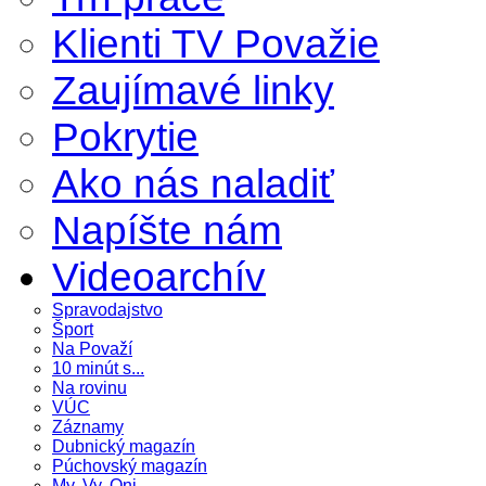
Klienti TV Považie
Zaujímavé linky
Pokrytie
Ako nás naladiť
Napíšte nám
Videoarchív
Spravodajstvo
Šport
Na Považí
10 minút s...
Na rovinu
VÚC
Záznamy
Dubnický magazín
Púchovský magazín
My, Vy, Oni