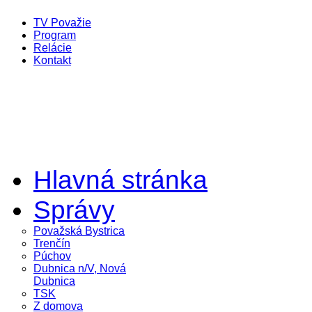
TV Považie
Program
Relácie
Kontakt
Hlavná stránka
Správy
Považská Bystrica
Trenčín
Púchov
Dubnica n/V, Nová
Dubnica
TSK
Z domova