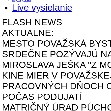
Live vysielanie
FLASH NEWS
AKTUALNE:
MESTO POVAŽSKÁ BYST
SRDEČNE POZÝVAJÚ NA
MIROSLAVA JEŠKA "Z MO
KINE MIER V POVAŽSKE
PRACOVNÝCH DŇOCH OD 
POČAS PODUJATÍ
MATRIČNÝ ÚRAD PÚCH