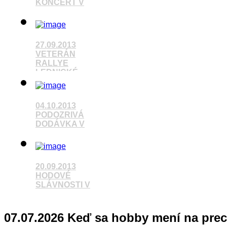
KONCERT V
Pozrieť video
27.09.2013
VETERÁN
RALLYE
LEDNICKÉ
Pozrieť video
04.10.2013
PODOZRIVÁ
DODÁVKA V
Pozrieť video
20.09.2013
HODOVÉ
SLÁVNOSTI V
Pozrieť video
07.07.2026 Keď sa hobby mení na prec