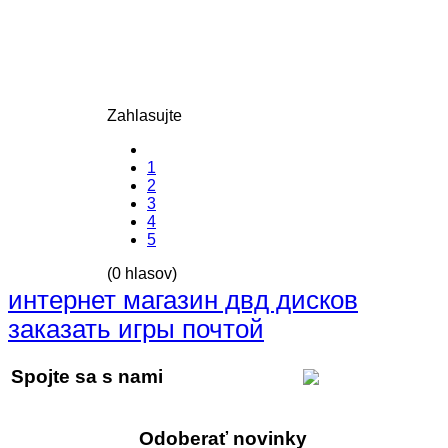
Zahlasujte
1
2
3
4
5
(0 hlasov)
интернет магазин двд дисков
заказать игры почтой
Spojte sa s nami
Odoberať novinky