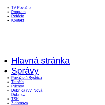
TV Považie
Program
Relácie
Kontakt
Hlavná stránka
Správy
Považská Bystrica
Trenčín
Púchov
Dubnica n/V, Nová
Dubnica
TSK
Z domova