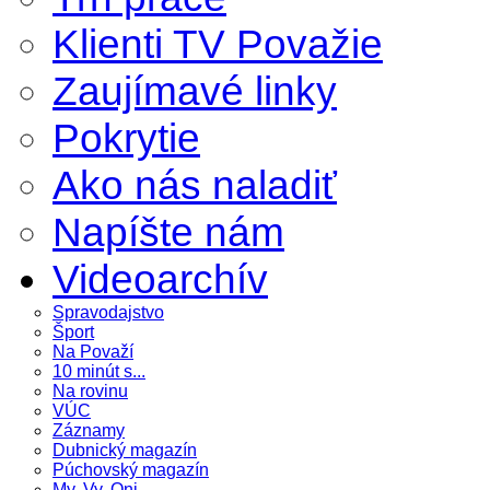
Klienti TV Považie
Zaujímavé linky
Pokrytie
Ako nás naladiť
Napíšte nám
Videoarchív
Spravodajstvo
Šport
Na Považí
10 minút s...
Na rovinu
VÚC
Záznamy
Dubnický magazín
Púchovský magazín
My, Vy, Oni