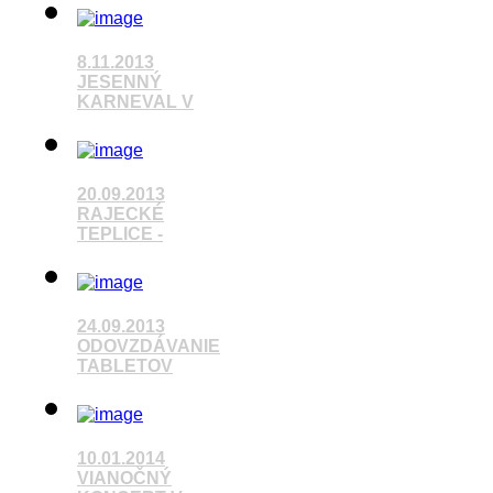
Pozrieť video
8.11.2013
JESENNÝ
KARNEVAL V
Pozrieť video
20.09.2013
RAJECKÉ
TEPLICE -
Pozrieť video
24.09.2013
ODOVZDÁVANIE
TABLETOV
Pozrieť video
10.01.2014
VIANOČNÝ