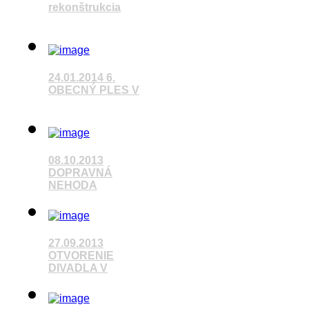
rekonštrukcia
Pozrieť video
24.01.2014 6.
OBECNÝ PLES V
Pozrieť video
08.10.2013
DOPRAVNÁ
NEHODA
Pozrieť video
27.09.2013
OTVORENIE
DIVADLA V
Pozrieť video