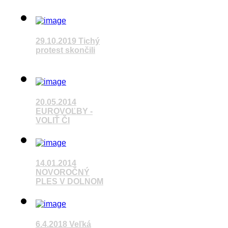
29.10.2019 Tichý
protest skončili
Považská Bystrica
Pozrieť video
20.05.2014
EUROVOĽBY -
VOLIŤ ČI
Pozrieť video
14.01.2014
NOVOROČNÝ
PLES V DOLNOM
Pozrieť video
6.4.2018 Veľká