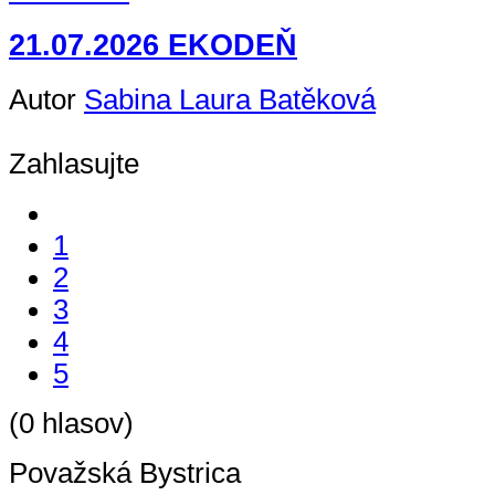
21.07.2026 EKODEŇ
Autor
Sabina Laura Batěková
Zahlasujte
1
2
3
4
5
(0 hlasov)
Považská Bystrica