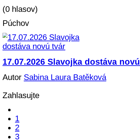
(0 hlasov)
Púchov
17.07.2026 Slavojka dostáva novú
Autor
Sabina Laura Batěková
Zahlasujte
1
2
3