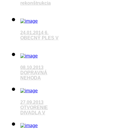
rekonštrukcia
Pozrieť video
24.01.2014 6.
OBECNÝ PLES V
Pozrieť video
08.10.2013
DOPRAVNÁ
NEHODA
Pozrieť video
27.09.2013
OTVORENIE
DIVADLA V
Pozrieť video