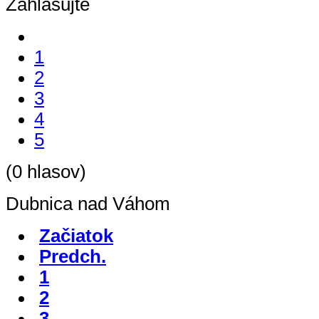
Zahlasujte
1
2
3
4
5
(0 hlasov)
Dubnica nad Váhom
Začiatok
Predch.
1
2
3