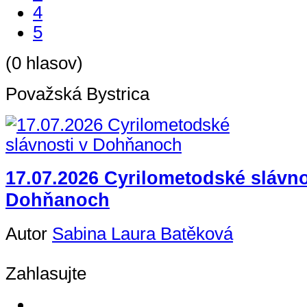
4
5
(0 hlasov)
Považská Bystrica
17.07.2026 Cyrilometodské slávno
Dohňanoch
Autor
Sabina Laura Batěková
Zahlasujte