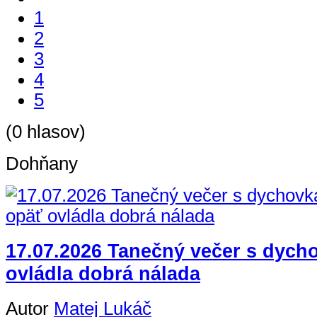
1
2
3
4
5
(0 hlasov)
Dohňany
17.07.2026 Tanečný večer s dych
ovládla dobrá nálada
Autor
Matej Lukáč