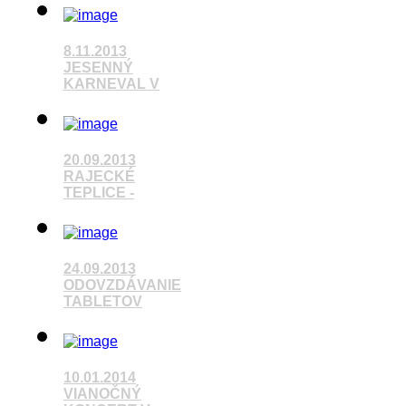
Pozrieť video
8.11.2013
JESENNÝ
KARNEVAL V
Pozrieť video
20.09.2013
RAJECKÉ
TEPLICE -
Pozrieť video
24.09.2013
ODOVZDÁVANIE
TABLETOV
Pozrieť video
10.01.2014
VIANOČNÝ