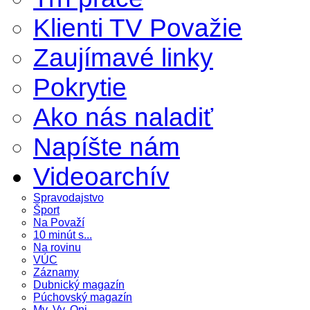
Klienti TV Považie
Zaujímavé linky
Pokrytie
Ako nás naladiť
Napíšte nám
Videoarchív
Spravodajstvo
Šport
Na Považí
10 minút s...
Na rovinu
VÚC
Záznamy
Dubnický magazín
Púchovský magazín
My, Vy, Oni