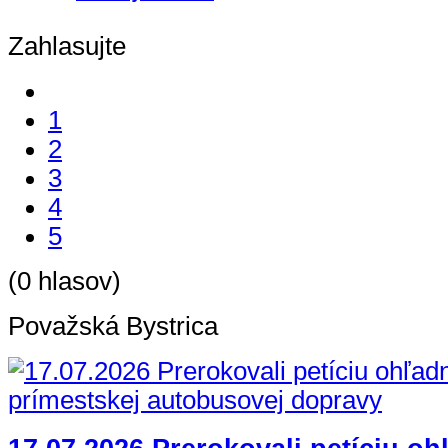
Zahlasujte
1
2
3
4
5
(0 hlasov)
Považská Bystrica