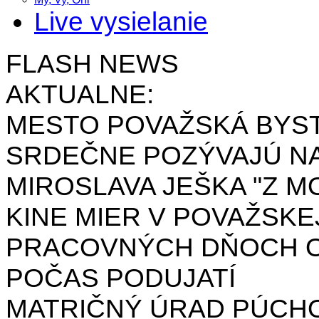
Live vysielanie
FLASH NEWS
AKTUALNE:
MESTO POVAŽSKÁ BYST
SRDEČNE POZÝVAJÚ NA
MIROSLAVA JEŠKA "Z MO
KINE MIER V POVAŽSKE
PRACOVNÝCH DŇOCH OD 
POČAS PODUJATÍ
MATRIČNÝ ÚRAD PÚCH