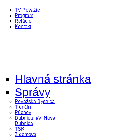
TV Považie
Program
Relácie
Kontakt
Hlavná stránka
Správy
Považská Bystrica
Trenčín
Púchov
Dubnica n/V, Nová
Dubnica
TSK
Z domova