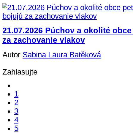
21.07.2026 Púchov a okolité obce
za zachovanie vlakov
Autor
Sabina Laura Batěková
Zahlasujte
1
2
3
4
5