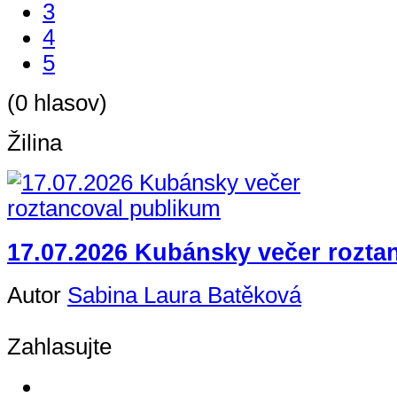
3
4
5
(0 hlasov)
Žilina
17.07.2026 Kubánsky večer rozta
Autor
Sabina Laura Batěková
Zahlasujte