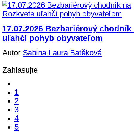
17.07.2026 Bezbariérový chodník
uľahčí pohyb obyvateľom
Autor
Sabina Laura Batěková
Zahlasujte
1
2
3
4
5