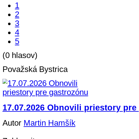
1
2
3
4
5
(0 hlasov)
Považská Bystrica
17.07.2026 Obnovili priestory pr
Autor
Martin Hamšík