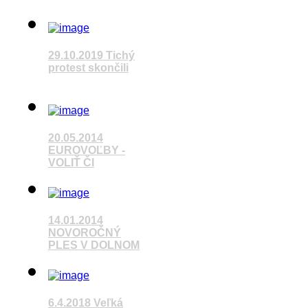
29.10.2019 Tichý
protest skončili
Považská Bystrica
Pozrieť video
20.05.2014
EUROVOĽBY -
VOLIŤ ČI
Pozrieť video
14.01.2014
NOVOROČNÝ
PLES V DOLNOM
Pozrieť video
6.4.2018 Veľká