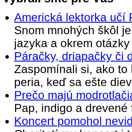
Americká lektorka učí
Snom mnohých škôl je 
jazyka a okrem otázky
Páračky, driapačky či 
Zaspomínali si, ako to
peria, keď sa ešte di
Prečo majú modrotlači
Pap, indigo a drevené 
Koncert pomohol nevi