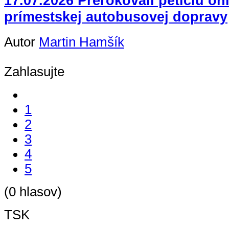
17.07.2026 Prerokovali petíciu o
prímestskej autobusovej dopravy
Autor
Martin Hamšík
Zahlasujte
1
2
3
4
5
(0 hlasov)
TSK