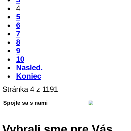
4
5
6
7
8
9
10
Nasled.
Koniec
Stránka 4 z 1191
Spojte sa s nami
Vybrali sme pre Vás