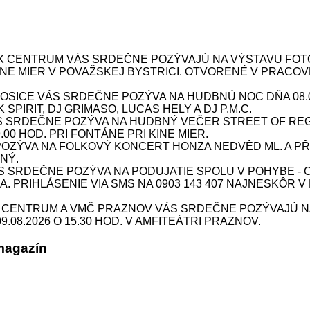
X CENTRUM VÁS SRDEČNE POZÝVAJÚ NA VÝSTAVU FOTOG
 KINE MIER V POVAŽSKEJ BYSTRICI. OTVORENÉ V PRACOV
ICE VÁS SRDEČNE POZÝVA NA HUDBNÚ NOC DŇA 08.08.
SPIRIT, DJ GRIMASO, LUCAS HELY A DJ P.M.C.
S SRDEČNE POZÝVA NA HUDBNÝ VEČER STREET OF REG
9.00 HOD. PRI FONTÁNE PRI KINE MIER.
ÝVA NA FOLKOVÝ KONCERT HONZA NEDVĚD ML. A PŘÍBU
NÝ.
SRDEČNE POZÝVA NA PODUJATIE SPOLU V POHYBE - CV
INA. PRIHLÁSENIE VIA SMS NA 0903 143 407 NAJNESKÔR V
X CENTRUM A VMČ PRAZNOV VÁS SRDEČNE POZÝVAJÚ N
08.2026 O 15.30 HOD. V AMFITEÁTRI PRAZNOV.
magazín