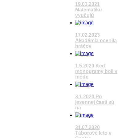
19.03.2021
Matematiku
vyučujú
Pozrieť video
17.02.2023
Akadémia ocenila
hráčov
Pozrieť video
1.5.2020 Keď
monogramy boli v
móde
Pozrieť video
3.1.2020 Po
jesennej časti sú
na
31.07.2020
Táborové leto v
Pozrieť video