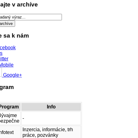
ajte v archíve
te sa k nám
cebook
s
itter
Mobile
Google+
ogram
Program
Info
Bývajme
-
bezpečne
Inzercia, informácie, trh
nfotext
práce, pozvánky