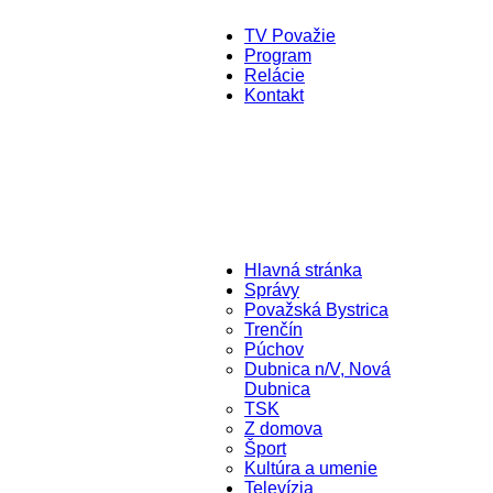
TV Považie
Program
Relácie
Kontakt
Hlavná stránka
Správy
Považská Bystrica
Trenčín
Púchov
Dubnica n/V, Nová
Dubnica
TSK
Z domova
Šport
Kultúra a umenie
Televízia