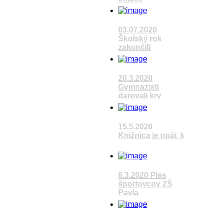
Pozrieť video
03.07.2020
Školský rok
zakončili
Pozrieť video
20.3.2020
Gymnazisti
darovali krv
Pozrieť video
15.5.2020
Knižnica je opäť k
Pozrieť video
6.3.2020 Ples
športovcov ZŠ
Pavla
Pozrieť video