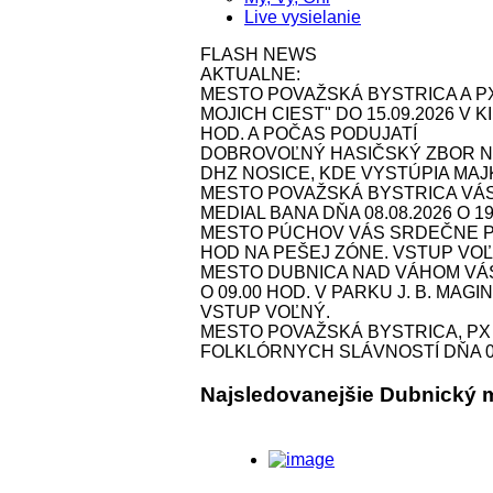
Live vysielanie
FLASH NEWS
AKTUALNE:
MESTO POVAŽSKÁ BYSTRICA A P
MOJICH CIEST" DO 15.09.2026 V
HOD. A POČAS PODUJATÍ
DOBROVOĽNÝ HASIČSKÝ ZBOR NOS
DHZ NOSICE, KDE VYSTÚPIA MAJK 
MESTO POVAŽSKÁ BYSTRICA VÁ
MEDIAL BANA DŇA 08.08.2026 O 1
MESTO PÚCHOV VÁS SRDEČNE POZ
HOD NA PEŠEJ ZÓNE. VSTUP VOĽ
MESTO DUBNICA NAD VÁHOM VÁS 
O 09.00 HOD. V PARKU J. B. MAG
VSTUP VOĽNÝ.
MESTO POVAŽSKÁ BYSTRICA, P
FOLKLÓRNYCH SLÁVNOSTÍ DŇA 09.
Najsledovanejšie Dubnický 