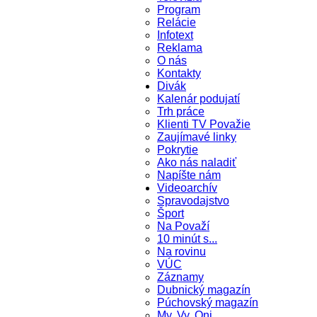
Program
Relácie
Infotext
Reklama
O nás
Kontakty
Divák
Kalenár podujatí
Trh práce
Klienti TV Považie
Zaujímavé linky
Pokrytie
Ako nás naladiť
Napíšte nám
Videoarchív
Spravodajstvo
Šport
Na Považí
10 minút s...
Na rovinu
VÚC
Záznamy
Dubnický magazín
Púchovský magazín
My, Vy, Oni