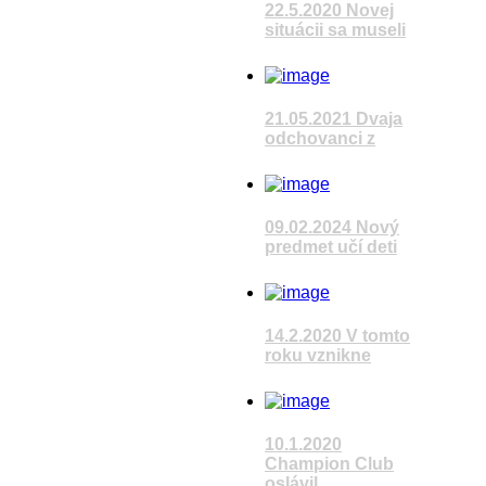
22.5.2020 Novej
situácii sa museli
Pozrieť video
21.05.2021 Dvaja
odchovanci z
Pozrieť video
09.02.2024 Nový
predmet učí deti
Pozrieť video
14.2.2020 V tomto
roku vznikne
Pozrieť video
10.1.2020
Champion Club
oslávil