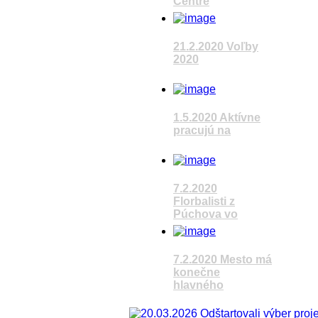
Centre
Pozrieť video
21.2.2020 Voľby
2020
Pozrieť video
1.5.2020 Aktívne
pracujú na
Pozrieť video
7.2.2020
Florbalisti z
Púchova vo
7.2.2020 Mesto má
konečne
Pozrieť video
hlavného
Pozrieť video