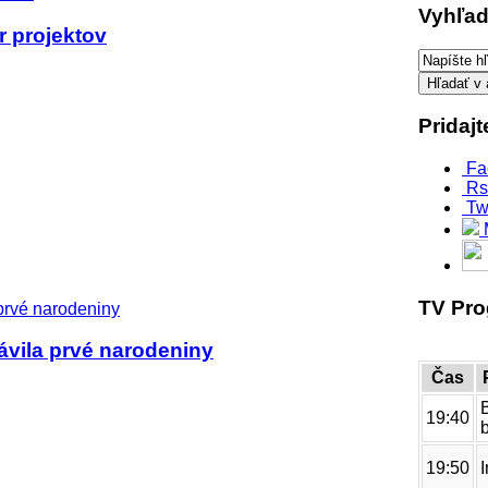
Vyhľad
r projektov
Pridaj
Fa
Rs
Tw
TV Pr
ávila prvé narodeniny
Čas
19:40
19:50
I