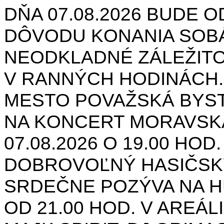
DŇA 07.08.2026 BUDE O
DÔVODU KONANIA SOB
NEODKLADNÉ ZÁLEŽIT
V RANNÝCH HODINÁCH.
MESTO POVAŽSKÁ BYST
NA KONCERT MORAVSK
07.08.2026 O 19.00 HOD
DOBROVOĽNÝ HASIČSK
SRDEČNE POZÝVA NA H
OD 21.00 HOD. V AREÁL