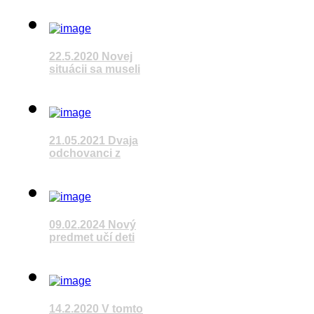
22.5.2020 Novej
situácii sa museli
Pozrieť video
21.05.2021 Dvaja
odchovanci z
Pozrieť video
09.02.2024 Nový
predmet učí deti
Pozrieť video
14.2.2020 V tomto