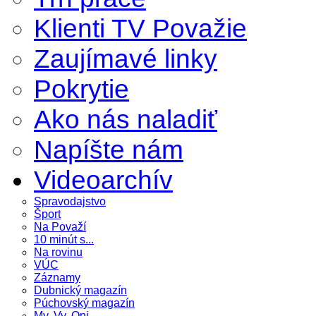
Klienti TV Považie
Zaujímavé linky
Pokrytie
Ako nás naladiť
Napíšte nám
Videoarchív
Spravodajstvo
Šport
Na Považí
10 minút s...
Na rovinu
VÚC
Záznamy
Dubnický magazín
Púchovský magazín
My, Vy, Oni