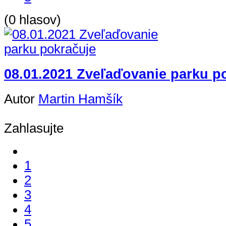
(0 hlasov)
08.01.2021 Zveľaďovanie parku p
Autor
Martin Hamšík
Zahlasujte
1
2
3
4
5