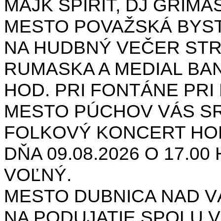
MAJK SPIRIT, DJ GRIMAS
MESTO POVAŽSKÁ BYST
NA HUDBNÝ VEČER STR
RUMASKA A MEDIAL BANA
HOD. PRI FONTÁNE PRI 
MESTO PÚCHOV VÁS S
FOLKOVÝ KONCERT HON
DŇA 09.08.2026 O 17.0
VOĽNÝ.
MESTO DUBNICA NAD 
NA PODUJATIE SPOLU V