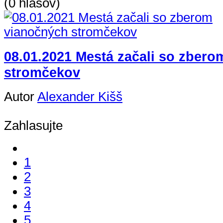
(0 hlasov)
08.01.2021 Mestá začali so zber
stromčekov
Autor
Alexander Kišš
Zahlasujte
1
2
3
4
5