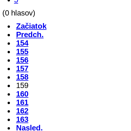
(0 hlasov)
Začiatok
Predch.
154
155
156
157
158
159
160
161
162
163
Nasled.