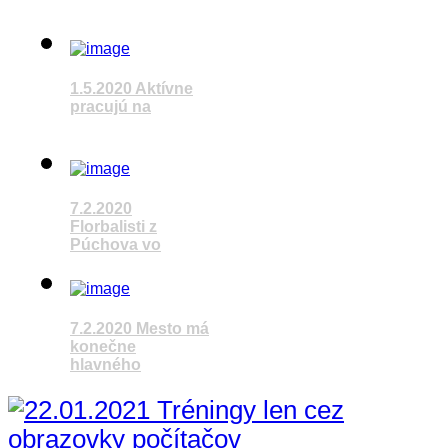
Pozrieť video
1.5.2020 Aktívne
pracujú na
Pozrieť video
7.2.2020
Florbalisti z
Púchova vo
7.2.2020 Mesto má
Pozrieť video
konečne
hlavného
Pozrieť video