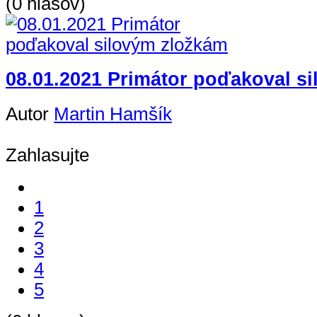
(0 hlasov)
08.01.2021 Primátor poďakoval s
Autor
Martin Hamšík
Zahlasujte
1
2
3
4
5