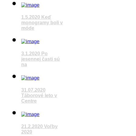
Pozrieť video
1.5.2020 Keď
monogramy boli v
móde
Pozrieť video
3.1.2020 Po
jesennej časti sú
na
31.07.2020
Pozrieť video
Táborové leto v
Centre
Pozrieť video
21.2.2020 Voľby
2020