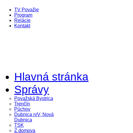
TV Považie
Program
Relácie
Kontakt
Hlavná stránka
Správy
Považská Bystrica
Trenčín
Púchov
Dubnica n/V, Nová
Dubnica
TSK
Z domova