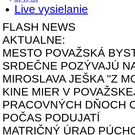
Live vysielanie
FLASH NEWS
AKTUALNE:
MESTO POVAŽSKÁ BYST
SRDEČNE POZÝVAJÚ NA
MIROSLAVA JEŠKA "Z MO
KINE MIER V POVAŽSKE
PRACOVNÝCH DŇOCH OD 
POČAS PODUJATÍ
MATRIČNÝ ÚRAD PÚCH