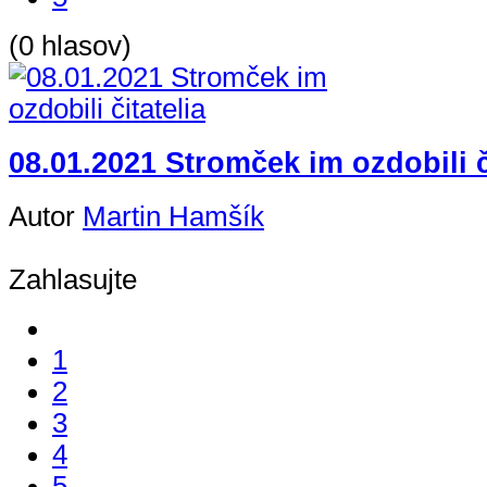
(0 hlasov)
08.01.2021 Stromček im ozdobili č
Autor
Martin Hamšík
Zahlasujte
1
2
3
4
5