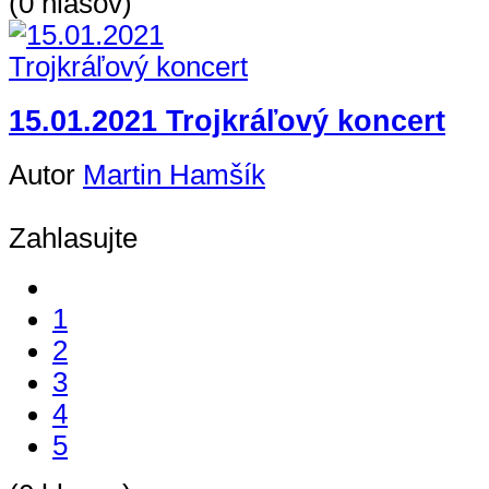
(0 hlasov)
15.01.2021 Trojkráľový koncert
Autor
Martin Hamšík
Zahlasujte
1
2
3
4
5