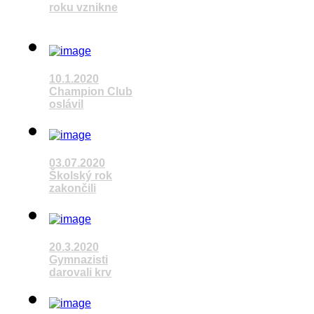
roku vznikne
Pozrieť video
10.1.2020
Champion Club
oslávil
Pozrieť video
03.07.2020
Školský rok
zakončili
Pozrieť video
20.3.2020
Gymnazisti
darovali krv
Pozrieť video