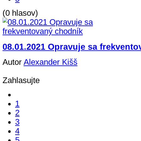
(0 hlasov)
08.01.2021 Opravuje sa frekvent
Autor
Alexander Kišš
Zahlasujte
1
2
3
4
5