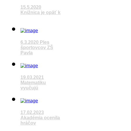
15.5.2020
Knižnica je opäť k
Pozrieť video
6.3.2020 Ples
športovcov ZŠ
Pavla
Pozrieť video
19.03.2021
Matematiku
vyučujú
Pozrieť video
17.02.2023
Akadémia ocenila
hráčov