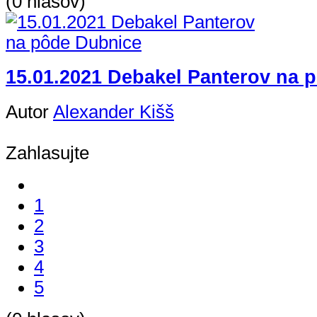
(0 hlasov)
15.01.2021 Debakel Panterov na 
Autor
Alexander Kišš
Zahlasujte
1
2
3
4
5