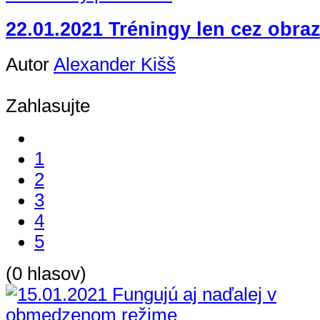
22.01.2021 Tréningy len cez obra
Autor
Alexander Kišš
Zahlasujte
1
2
3
4
5
(0 hlasov)