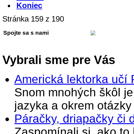
Koniec
Stránka 159 z 190
Spojte sa s nami
Vybrali sme pre Vás
Americká lektorka učí
Snom mnohých škôl je 
jazyka a okrem otázky
Páračky, driapačky či 
Zaspomínali si, ako to