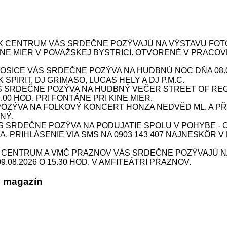
X CENTRUM VÁS SRDEČNE POZÝVAJÚ NA VÝSTAVU FOTOG
 KINE MIER V POVAŽSKEJ BYSTRICI. OTVORENÉ V PRACOV
ICE VÁS SRDEČNE POZÝVA NA HUDBNÚ NOC DŇA 08.08.
SPIRIT, DJ GRIMASO, LUCAS HELY A DJ P.M.C.
S SRDEČNE POZÝVA NA HUDBNÝ VEČER STREET OF REG
9.00 HOD. PRI FONTÁNE PRI KINE MIER.
ÝVA NA FOLKOVÝ KONCERT HONZA NEDVĚD ML. A PŘÍBU
NÝ.
SRDEČNE POZÝVA NA PODUJATIE SPOLU V POHYBE - CV
INA. PRIHLÁSENIE VIA SMS NA 0903 143 407 NAJNESKÔR V
X CENTRUM A VMČ PRAZNOV VÁS SRDEČNE POZÝVAJÚ N
08.2026 O 15.30 HOD. V AMFITEÁTRI PRAZNOV.
ý magazín