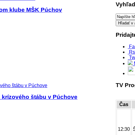
Vyhľad
ovom klube MŠK Púchov
Pridaj
Fa
Rs
Tw
TV Pr
e krízového štábu v Púchove
Čas
12:30