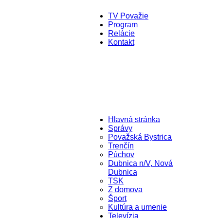
TV Považie
Program
Relácie
Kontakt
Hlavná stránka
Správy
Považská Bystrica
Trenčín
Púchov
Dubnica n/V, Nová
Dubnica
TSK
Z domova
Šport
Kultúra a umenie
Televízia