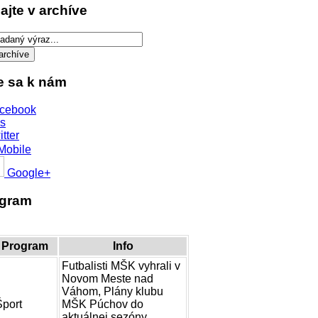
ajte v archíve
te sa k nám
cebook
s
itter
Mobile
Google+
ogram
Program
Info
Futbalisti MŠK vyhrali v
Novom Meste nad
Váhom, Plány klubu
Šport
MŠK Púchov do
aktuálnej sezóny,