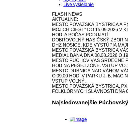
Live vysielanie
FLASH NEWS
AKTUALNE:
MESTO POVAŽSKÁ BYSTRICA A P
MOJICH CIEST" DO 15.09.2026 V
HOD. A POČAS PODUJATÍ
DOBROVOĽNÝ HASIČSKÝ ZBOR NOS
DHZ NOSICE, KDE VYSTÚPIA MAJK 
MESTO POVAŽSKÁ BYSTRICA VÁ
MEDIAL BANA DŇA 08.08.2026 O 1
MESTO PÚCHOV VÁS SRDEČNE POZ
HOD NA PEŠEJ ZÓNE. VSTUP VOĽ
MESTO DUBNICA NAD VÁHOM VÁS 
O 09.00 HOD. V PARKU J. B. MAG
VSTUP VOĽNÝ.
MESTO POVAŽSKÁ BYSTRICA, P
FOLKLÓRNYCH SLÁVNOSTÍ DŇA 09.
Najsledovanejšie Púchovsk