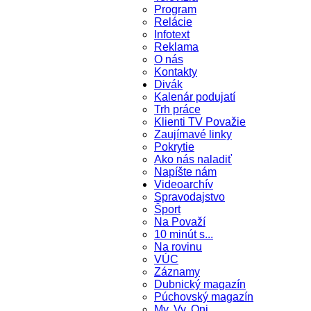
Program
Relácie
Infotext
Reklama
O nás
Kontakty
Divák
Kalenár podujatí
Trh práce
Klienti TV Považie
Zaujímavé linky
Pokrytie
Ako nás naladiť
Napíšte nám
Videoarchív
Spravodajstvo
Šport
Na Považí
10 minút s...
Na rovinu
VÚC
Záznamy
Dubnický magazín
Púchovský magazín
My, Vy, Oni