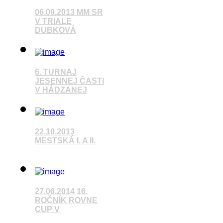
06.09.2013 MM SR
V TRIALE
DUBKOVÁ
Pozrieť video
6. TURNAJ
JESENNEJ ČASTI
V HÁDZANEJ
Pozrieť video
22.10.2013
MESTSKÁ I. A II.
Pozrieť video
27.06.2014 16.
ROČNÍK ROVNE
CUP V