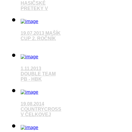
HASIČSKÉ
PRETEKY V
Pozrieť video
19.07.2013 MAŠÍK
CUP 2. ROČNÍK
Pozrieť video
1.11.2013
DOUBLE TEAM
PB - HBK
Pozrieť video
19.08.2014
COUNTRYCROSS
V ČELKOVEJ
Pozrieť video