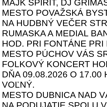
MAJK SPIRIT, DJ GRIMAS
MESTO POVAŽSKÁ BYST
NA HUDBNÝ VEČER STR
RUMASKA A MEDIAL BANA
HOD. PRI FONTÁNE PRI 
MESTO PÚCHOV VÁS S
FOLKOVÝ KONCERT HON
DŇA 09.08.2026 O 17.0
VOĽNÝ.
MESTO DUBNICA NAD 
NA PODUJATIE SPOLU V