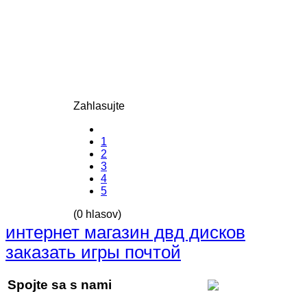
Zahlasujte
1
2
3
4
5
(0 hlasov)
интернет магазин двд дисков
заказать игры почтой
Spojte sa s nami