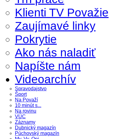
Klienti TV Považie
Zaujímavé linky
Pokrytie
Ako nás naladiť
Napíšte nám
Videoarchív
Spravodajstvo
Šport
Na Považí
10 minút s...
Na rovinu
VÚC
Záznamy
Dubnický magazín
Púchovský magazín
My, Vy, Oni