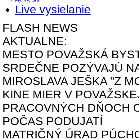
Live vysielanie
FLASH NEWS
AKTUALNE:
MESTO POVAŽSKÁ BYST
SRDEČNE POZÝVAJÚ NA
MIROSLAVA JEŠKA "Z MO
KINE MIER V POVAŽSKE
PRACOVNÝCH DŇOCH OD 
POČAS PODUJATÍ
MATRIČNÝ ÚRAD PÚCH