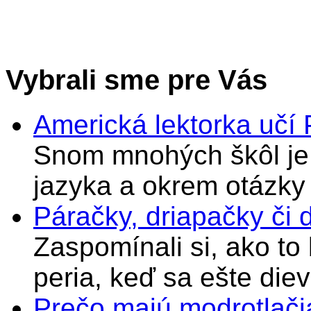
Vybrali sme pre Vás
Americká lektorka učí
Snom mnohých škôl je 
jazyka a okrem otázky
Páračky, driapačky či 
Zaspomínali si, ako to
peria, keď sa ešte di
Prečo majú modrotlači