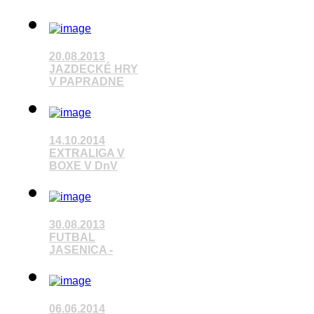
20.08.2013
JAZDECKÉ HRY
V PAPRADNE
14.10.2014
Pozrieť video
EXTRALIGA V
BOXE V DnV
Pozrieť video
30.08.2013
FUTBAL
JASENICA -
Pozrieť video
06.06.2014