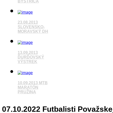
BYSTRICA
Pozrieť video
23.08.2013
SLOVENSKO-
MORAVSKÝ DH
Pozrieť video
13.09.2013
ĎURĎOVSKÝ
VÝSTREK
Pozrieť video
10.09.2013 MTB
MARATÓN
PRUŽINA
Pozrieť video
07.10.2022 Futbalisti Považske