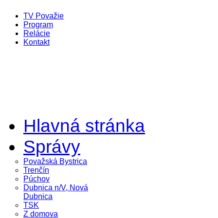
TV Považie
Program
Relácie
Kontakt
Hlavná stránka
Správy
Považská Bystrica
Trenčín
Púchov
Dubnica n/V, Nová
Dubnica
TSK
Z domova