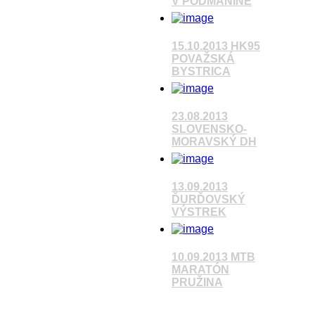
V PODMANÍNE
15.10.2013 HK95
POVAŽSKÁ
Pozrieť video
BYSTRICA
Pozrieť video
23.08.2013
SLOVENSKO-
MORAVSKÝ DH
Pozrieť video
13.09.2013
ĎURĎOVSKÝ
VÝSTREK
Pozrieť video
10.09.2013 MTB
MARATÓN
PRUŽINA
Pozrieť video