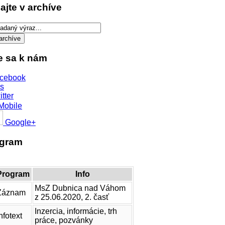
ajte v archíve
te sa k nám
cebook
s
itter
Mobile
Google+
ogram
Program
Info
MsZ Dubnica nad Váhom
Záznam
z 25.06.2020, 2. časť
Inzercia, informácie, trh
nfotext
práce, pozvánky