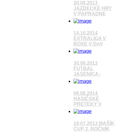
20.08.2013
JAZDECKÉ HRY
V PAPRADNE
14.10.2014
EXTRALIGA V
Pozrieť video
BOXE V DnV
Pozrieť video
30.08.2013
FUTBAL
JASENICA -
Pozrieť video
06.06.2014
HASIČSKÉ
PRETEKY V
Pozrieť video
19.07.2013 MAŠÍK
CUP 2. ROČNÍK