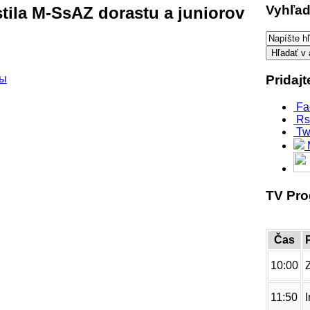
Vyhľad
tila M-SsAZ dorastu a juniorov
ры
Pridaj
Fa
Rs
Tw
TV Pr
Čas
10:00
11:50
I