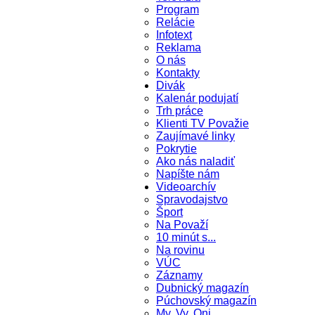
Program
Relácie
Infotext
Reklama
O nás
Kontakty
Divák
Kalenár podujatí
Trh práce
Klienti TV Považie
Zaujímavé linky
Pokrytie
Ako nás naladiť
Napíšte nám
Videoarchív
Spravodajstvo
Šport
Na Považí
10 minút s...
Na rovinu
VÚC
Záznamy
Dubnický magazín
Púchovský magazín
My, Vy, Oni