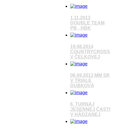
1.11.2013
Pozrieť video
DOUBLE TEAM
PB - HBK
Pozrieť video
19.08.2014
COUNTRYCROSS
V ČELKOVEJ
Pozrieť video
06.09.2013 MM SR
V TRIALE
DUBKOVÁ
Pozrieť video
6. TURNAJ
JESENNEJ ČASTI
V HÁDZANEJ
Pozrieť video