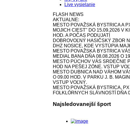
Live vysielanie
FLASH NEWS
AKTUALNE:
MESTO POVAŽSKÁ BYSTRICA A P
MOJICH CIEST" DO 15.09.2026 V
HOD. A POČAS PODUJATÍ
DOBROVOĽNÝ HASIČSKÝ ZBOR NOS
DHZ NOSICE, KDE VYSTÚPIA MAJK 
MESTO POVAŽSKÁ BYSTRICA VÁ
MEDIAL BANA DŇA 08.08.2026 O 1
MESTO PÚCHOV VÁS SRDEČNE POZ
HOD NA PEŠEJ ZÓNE. VSTUP VOĽ
MESTO DUBNICA NAD VÁHOM VÁS 
O 09.00 HOD. V PARKU J. B. MAG
VSTUP VOĽNÝ.
MESTO POVAŽSKÁ BYSTRICA, P
FOLKLÓRNYCH SLÁVNOSTÍ DŇA 09.
Najsledovanejší šport