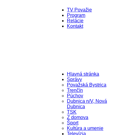
TV Považie
Program
Relácie
Kontakt
Hlavná stránka
Správy
Považská Bystrica
Trenčín
Púchov
Dubnica n/V, Nová
Dubnica
TSK
Z domova
Šport
Kultúra a umenie
Televízia