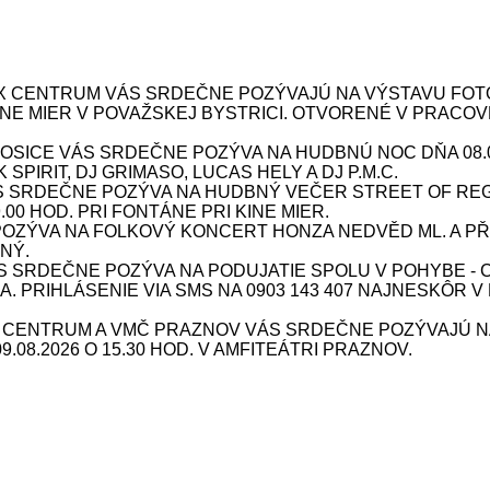
X CENTRUM VÁS SRDEČNE POZÝVAJÚ NA VÝSTAVU FOTOG
 KINE MIER V POVAŽSKEJ BYSTRICI. OTVORENÉ V PRACOV
ICE VÁS SRDEČNE POZÝVA NA HUDBNÚ NOC DŇA 08.08.
SPIRIT, DJ GRIMASO, LUCAS HELY A DJ P.M.C.
S SRDEČNE POZÝVA NA HUDBNÝ VEČER STREET OF REG
9.00 HOD. PRI FONTÁNE PRI KINE MIER.
ÝVA NA FOLKOVÝ KONCERT HONZA NEDVĚD ML. A PŘÍBU
NÝ.
SRDEČNE POZÝVA NA PODUJATIE SPOLU V POHYBE - CV
INA. PRIHLÁSENIE VIA SMS NA 0903 143 407 NAJNESKÔR V
X CENTRUM A VMČ PRAZNOV VÁS SRDEČNE POZÝVAJÚ N
08.2026 O 15.30 HOD. V AMFITEÁTRI PRAZNOV.