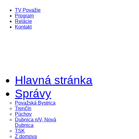
TV Považie
Program
Relácie
Kontakt
Hlavná stránka
Správy
Považská Bystrica
Trenčín
Púchov
Dubnica n/V, Nová
Dubnica
TSK
Z domova