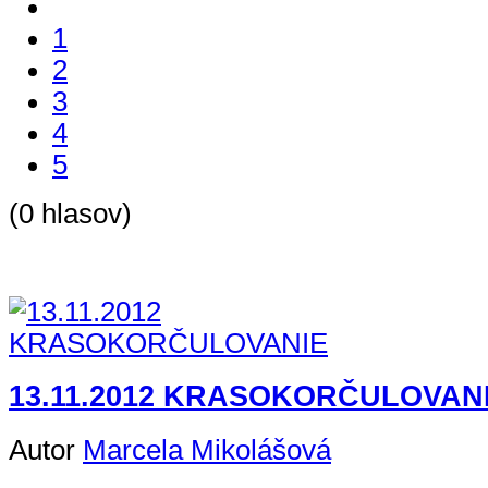
1
2
3
4
5
(0 hlasov)
13.11.2012 KRASOKORČULOVAN
Autor
Marcela Mikolášová