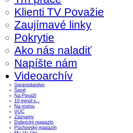
Klienti TV Považie
Zaujímavé linky
Pokrytie
Ako nás naladiť
Napíšte nám
Videoarchív
Spravodajstvo
Šport
Na Považí
10 minút s...
Na rovinu
VÚC
Záznamy
Dubnický magazín
Púchovský magazín
My, Vy, Oni