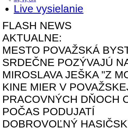
Live vysielanie
FLASH NEWS
AKTUALNE:
MESTO POVAŽSKÁ BYST
SRDEČNE POZÝVAJÚ NA
MIROSLAVA JEŠKA "Z MO
KINE MIER V POVAŽSKE
PRACOVNÝCH DŇOCH OD 
POČAS PODUJATÍ
DOBROVOĽNÝ HASIČSK