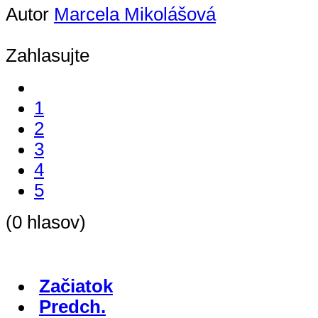
Autor
Marcela Mikolášová
Zahlasujte
1
2
3
4
5
(0 hlasov)
Začiatok
Predch.