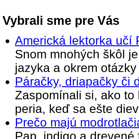
Vybrali sme pre Vás
Americká lektorka učí
Snom mnohých škôl je 
jazyka a okrem otázky
Páračky, driapačky či 
Zaspomínali si, ako to
peria, keď sa ešte di
Prečo majú modrotlači
Pap, indigo a drevené 