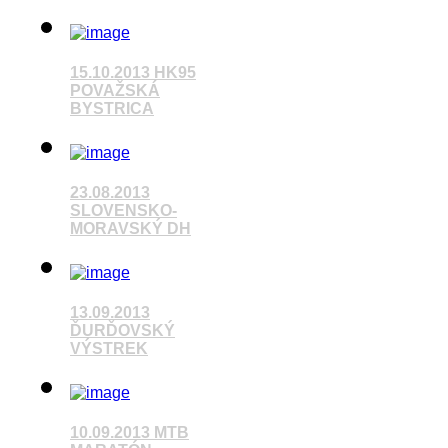
15.10.2013 HK95
Pozrieť video
POVAŽSKÁ
BYSTRICA
Pozrieť video
23.08.2013
SLOVENSKO-
MORAVSKÝ DH
Pozrieť video
13.09.2013
ĎURĎOVSKÝ
VÝSTREK
Pozrieť video
10.09.2013 MTB