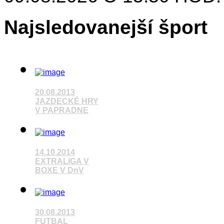
Najsledovanejší šport
20.08.2013
JAZDECKÉ HRY
V PAPRADNE
14.10.2014
Pozrieť video
EXTRALIGA V
BOXE V DnV
Pozrieť video
30.08.2013
FUTBAL