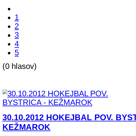
1
2
3
4
5
(0 hlasov)
30.10.2012 HOKEJBAL POV. BYST
KEŽMAROK