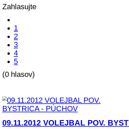
Zahlasujte
1
2
3
4
5
(0 hlasov)
09.11.2012 VOLEJBAL POV. BYS