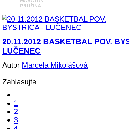
MARATÓN
PRUŽINA
Pozrieť video
20.11.2012 BASKETBAL POV. BY
LUČENEC
Autor
Marcela Mikolášová
Zahlasujte
1
2
3
4