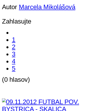
Autor
Marcela Mikolášová
Zahlasujte
1
2
3
4
5
(0 hlasov)