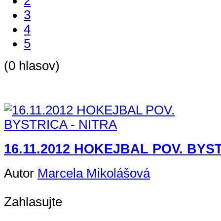
2
3
4
5
(0 hlasov)
16.11.2012 HOKEJBAL POV. BYST
Autor
Marcela Mikolášová
Zahlasujte