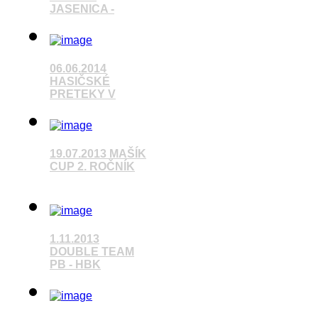
JASENICA -
Pozrieť video
06.06.2014
HASIČSKÉ
PRETEKY V
Pozrieť video
19.07.2013 MAŠÍK
CUP 2. ROČNÍK
Pozrieť video
1.11.2013
DOUBLE TEAM
PB - HBK
Pozrieť video