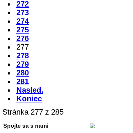
272
273
274
275
276
277
278
279
280
281
Nasled.
Koniec
Stránka 277 z 285
Spojte sa s nami