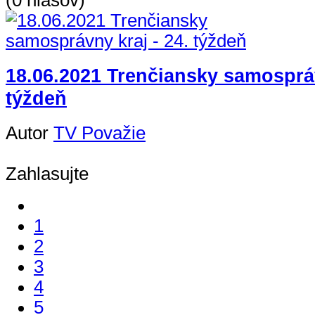
(0 hlasov)
18.06.2021 Trenčiansky samospráv
týždeň
Autor
TV Považie
Zahlasujte
1
2
3
4
5