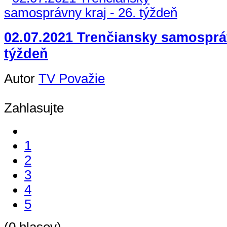
02.07.2021 Trenčiansky samospráv
týždeň
Autor
TV Považie
Zahlasujte
1
2
3
4
5