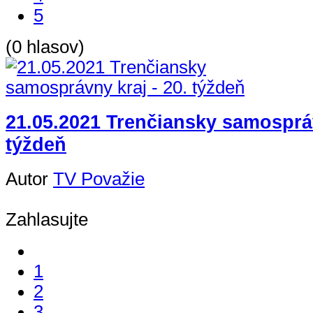
5
(0 hlasov)
21.05.2021 Trenčiansky samospráv
týždeň
Autor
TV Považie
Zahlasujte
1
2
3