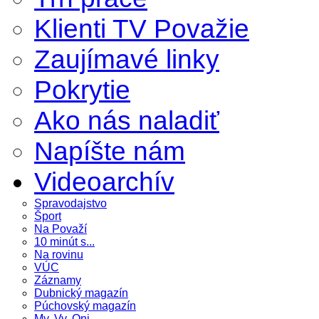
Klienti TV Považie
Zaujímavé linky
Pokrytie
Ako nás naladiť
Napíšte nám
Videoarchív
Spravodajstvo
Šport
Na Považí
10 minút s...
Na rovinu
VÚC
Záznamy
Dubnický magazín
Púchovský magazín
My, Vy, Oni