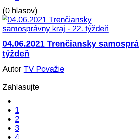
(0 hlasov)
04.06.2021 Trenčiansky samospráv
týždeň
Autor
TV Považie
Zahlasujte
1
2
3
4