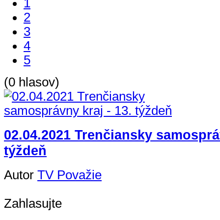
1
2
3
4
5
(0 hlasov)
02.04.2021 Trenčiansky samospráv
týždeň
Autor
TV Považie
Zahlasujte