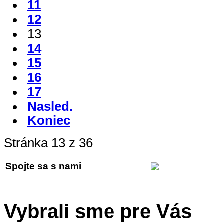
11
12
13
14
15
16
17
Nasled.
Koniec
Stránka 13 z 36
Spojte sa s nami
Vybrali sme pre Vás