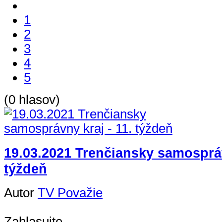
1
2
3
4
5
(0 hlasov)
19.03.2021 Trenčiansky samospráv
týždeň
Autor
TV Považie
Zahlasujte