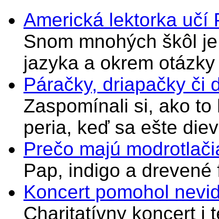
Americká lektorka učí
Snom mnohých škôl je 
jazyka a okrem otázky
Páračky, driapačky či 
Zaspomínali si, ako to
peria, keď sa ešte di
Prečo majú modrotlači
Pap, indigo a drevené 
Koncert pomohol nevi
Charitatívny koncert i 