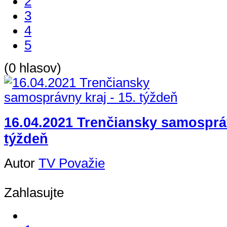
2
3
4
5
(0 hlasov)
16.04.2021 Trenčiansky samospráv
týždeň
Autor
TV Považie
Zahlasujte