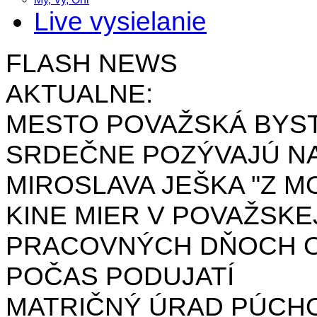
Live vysielanie
FLASH NEWS
AKTUALNE:
MESTO POVAŽSKÁ BYST
SRDEČNE POZÝVAJÚ NA
MIROSLAVA JEŠKA "Z MO
KINE MIER V POVAŽSKE
PRACOVNÝCH DŇOCH OD 
POČAS PODUJATÍ
MATRIČNÝ ÚRAD PÚCH