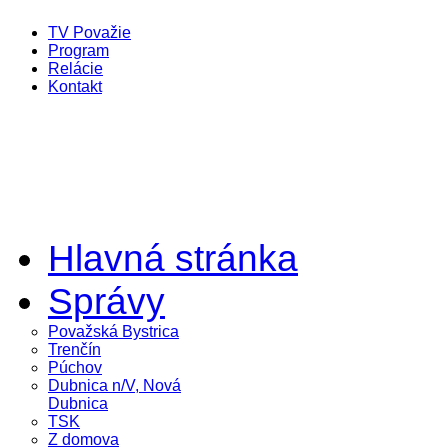
TV Považie
Program
Relácie
Kontakt
Hlavná stránka
Správy
Považská Bystrica
Trenčín
Púchov
Dubnica n/V, Nová
Dubnica
TSK
Z domova