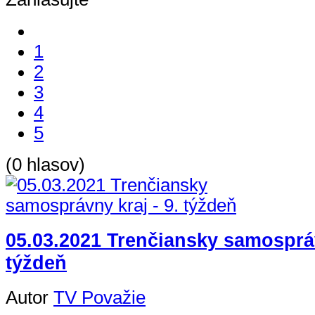
1
2
3
4
5
(0 hlasov)
05.03.2021 Trenčiansky samospráv
týždeň
Autor
TV Považie