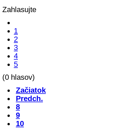
Zahlasujte
1
2
3
4
5
(0 hlasov)
Začiatok
Predch.
8
9
10