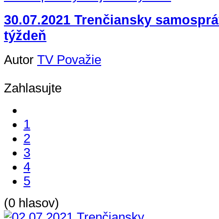
30.07.2021 Trenčiansky samospráv
týždeň
Autor
TV Považie
Zahlasujte
1
2
3
4
5
(0 hlasov)