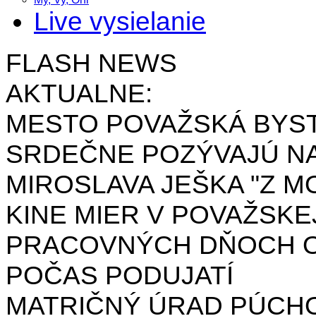
Live vysielanie
FLASH NEWS
AKTUALNE:
MESTO POVAŽSKÁ BYST
SRDEČNE POZÝVAJÚ NA
MIROSLAVA JEŠKA "Z MO
KINE MIER V POVAŽSKE
PRACOVNÝCH DŇOCH OD 
POČAS PODUJATÍ
MATRIČNÝ ÚRAD PÚCH