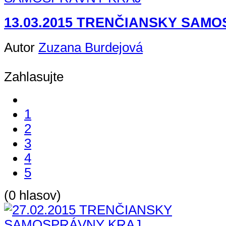
13.03.2015 TRENČIANSKY SAM
Autor
Zuzana Burdejová
Zahlasujte
1
2
3
4
5
(0 hlasov)