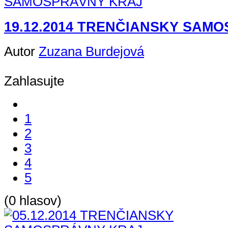
19.12.2014 TRENČIANSKY SAM
Autor
Zuzana Burdejová
Zahlasujte
1
2
3
4
5
(0 hlasov)