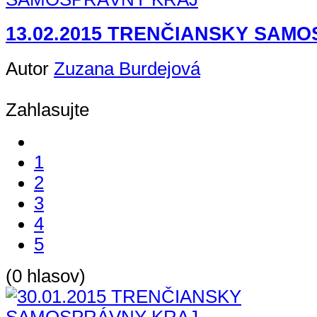
13.02.2015 TRENČIANSKY SAM
Autor
Zuzana Burdejová
Zahlasujte
1
2
3
4
5
(0 hlasov)