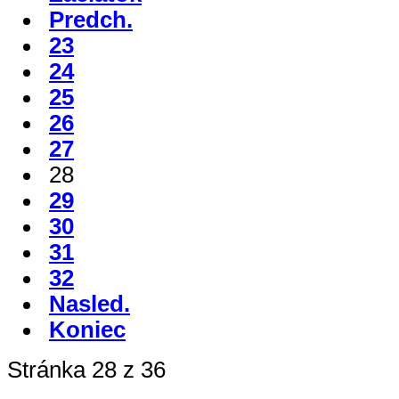
Predch.
23
24
25
26
27
28
29
30
31
32
Nasled.
Koniec
Stránka 28 z 36