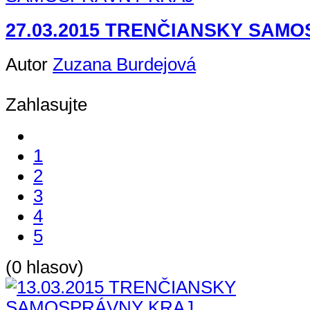
27.03.2015 TRENČIANSKY SAM
Autor
Zuzana Burdejová
Zahlasujte
1
2
3
4
5
(0 hlasov)