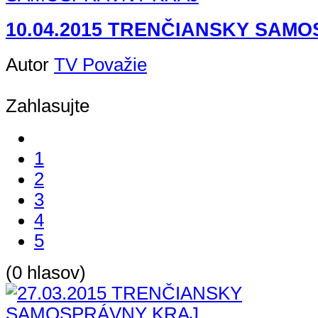
10.04.2015 TRENČIANSKY SAM
Autor
TV Považie
Zahlasujte
1
2
3
4
5
(0 hlasov)