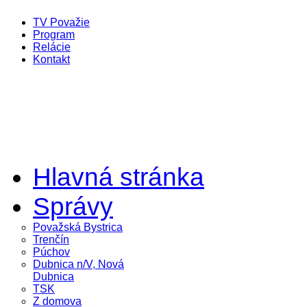
TV Považie
Program
Relácie
Kontakt
Hlavná stránka
Správy
Považská Bystrica
Trenčín
Púchov
Dubnica n/V, Nová
Dubnica
TSK
Z domova