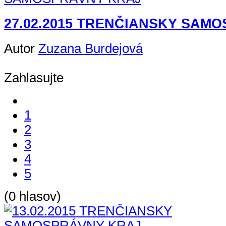
27.02.2015 TRENČIANSKY SAM
Autor
Zuzana Burdejová
Zahlasujte
1
2
3
4
5
(0 hlasov)