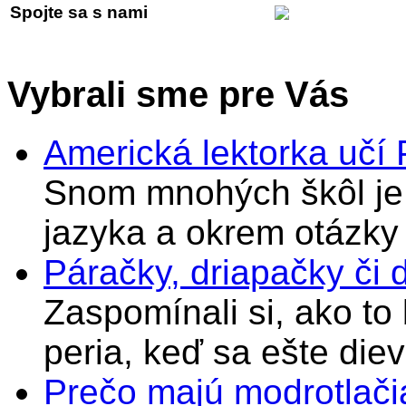
Spojte sa s nami
Vybrali sme pre Vás
Americká lektorka učí
Snom mnohých škôl je 
jazyka a okrem otázky
Páračky, driapačky či 
Zaspomínali si, ako to
peria, keď sa ešte di
Prečo majú modrotlači