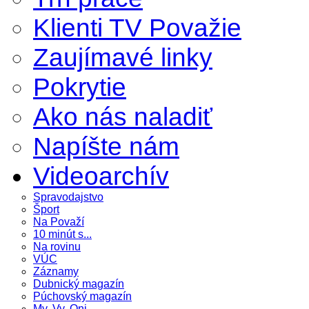
Klienti TV Považie
Zaujímavé linky
Pokrytie
Ako nás naladiť
Napíšte nám
Videoarchív
Spravodajstvo
Šport
Na Považí
10 minút s...
Na rovinu
VÚC
Záznamy
Dubnický magazín
Púchovský magazín
My, Vy, Oni