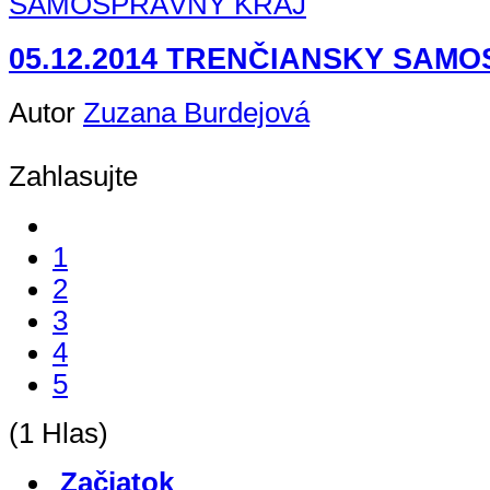
05.12.2014 TRENČIANSKY SAM
Autor
Zuzana Burdejová
Zahlasujte
1
2
3
4
5
(1 Hlas)
Začiatok