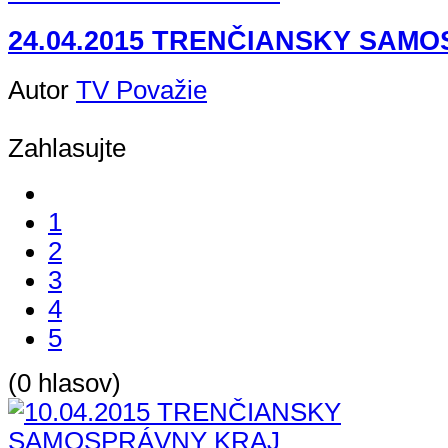
24.04.2015 TRENČIANSKY SAM
Autor
TV Považie
Zahlasujte
1
2
3
4
5
(0 hlasov)