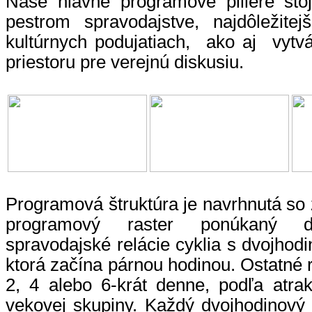
Naše hlavné programové piliere sto
pestrom spravodajstve, najdôležitej
kultúrnych podujatiach, ako aj vytv
priestoru pre verejnú diskusiu.
Programová štruktúra je navrhnutá so 
programový raster ponúkaný d
spravodajské relácie cyklia s dvojhodi
ktorá začína párnou hodinou. Ostatné r
2, 4 alebo 6-krát denne, podľa atrakt
vekovej skupiny. Každý dvojhodinový