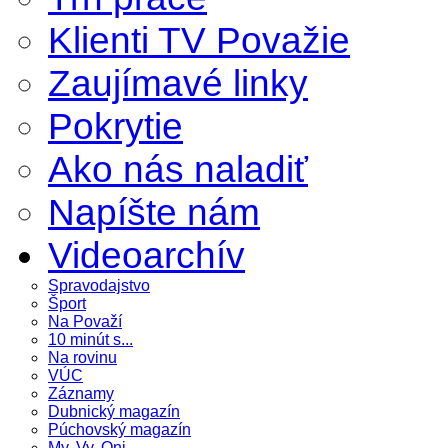
Klienti TV Považie
Zaujímavé linky
Pokrytie
Ako nás naladiť
Napíšte nám
Videoarchív
Spravodajstvo
Šport
Na Považí
10 minút s...
Na rovinu
VÚC
Záznamy
Dubnický magazín
Púchovský magazín
My, Vy, Oni