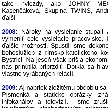
také hviezdy, ako JOHNY ME
Kasenčáková, Skupina TWINS, And
ďalší .
2008:
Nároky na vysielanie stúpali
vymeniť celé vysielacie pracovisko, 
ďalšie možnosti. Spustili sme dokon
bohoslužieb z rímsko-katolíckeho ko
Bystrici. Na jeseň však prišla ekonomi
nás prinútila pribrzdiť. Dotkla sa hl
vlastne vyrábaných relácií.
2009:
Aj napriek zložitému obdobiu sa 
Písmenká a statické obrázky, zn
infokanálov a televízií, sme zrušil