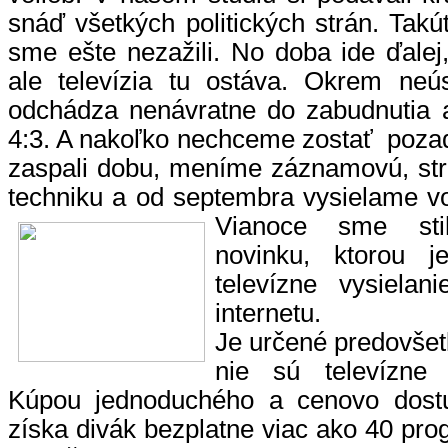
snáď všetkých politických strán. Takút
sme ešte nezažili. No doba ide ďalej,
ale televízia tu ostáva. Okrem neús
odchádza nenávratne do zabudnutia a
4:3. A nakoľko nechceme zostať pozadu
zaspali dobu, meníme záznamovú, stri
techniku a od septembra vysielame v
Vianoce sme stih
novinku, ktorou j
televízne vysielan
internetu.
Je určené predovšet
nie sú televízne 
Kúpou jednoduchého a cenovo dostu
získa divák bezplatne viac ako 40 pr