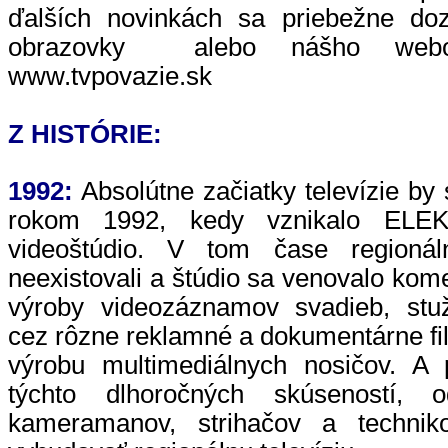
ďalších novinkách sa priebežne dozv
obrazovky alebo nášho web
www.tvpovazie.sk
Z HISTÓRIE:
1992:
Absolútne začiatky televízie by 
rokom 1992, kedy vznikalo E
videoštúdio. V tom čase regionáln
neexistovali a štúdio sa venovalo kome
výroby videozáznamov svadieb, stuž
cez rôzne reklamné a dokumentárne fi
výrobu multimediálnych nosičov. A
týchto dlhoročných skúseností, 
kameramanov, strihačov a technik