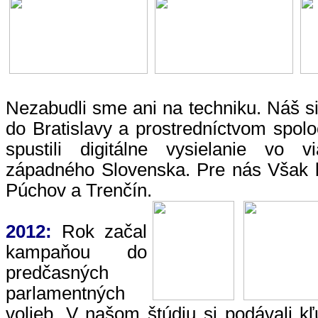
Nezabudli sme ani na techniku. Náš si
do Bratislavy a prostredníctvom spo
spustili digitálne vysielanie vo 
západného Slovenska. Pre nás Však b
Púchov a Trenčín.
2012:
Rok začal
kampaňou do
predčasných
parlamentných
volieb. V našom štúdiu si podávali kľ