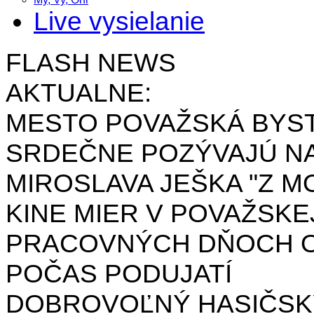
Live vysielanie
FLASH NEWS
AKTUALNE:
MESTO POVAŽSKÁ BYST
SRDEČNE POZÝVAJÚ NA
MIROSLAVA JEŠKA "Z MO
KINE MIER V POVAŽSKE
PRACOVNÝCH DŇOCH OD 
POČAS PODUJATÍ
DOBROVOĽNÝ HASIČSK