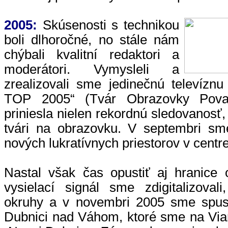
2005:
Skúsenosti s technikou
boli dlhoročné, no stále nám
chýbali kvalitní redaktori a
moderátori. Vymysleli a
zrealizovali sme jedinečnú televízn
TOP 2005“ (Tvár Obrazovky Pova
priniesla nielen rekordnú sledovanosť,
tvári na obrazovku. V septembri sm
nových lukratívnych priestorov v centr
Nastal však čas opustiť aj hranice 
vysielací signál sme zdigitalizovali
okruhy a v novembri 2005 sme spusti
Dubnici nad Váhom, ktoré sme na Viano