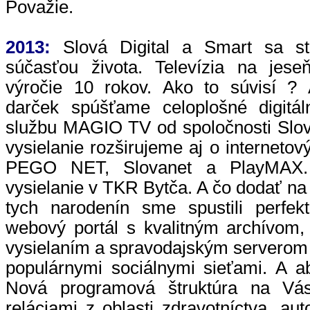
Považie.
2013:
Slová Digital a Smart sa sta
súčasťou života. Televízia na jese
výročie 10 rokov. Ako to súvisí ?
darček spúšťame celoplošné digitál
službu MAGIO TV od spoločnosti Slo
vysielanie rozširujeme aj o interneto
PEGO NET, Slovanet a PlayMAX.
vysielanie v TKR Bytča. A čo dodať na
tych narodenín sme spustili perfe
webový portál s kvalitným archívom,
vysielaním a spravodajským serverom
populárnymi sociálnymi sieťami. A a
Nová programová štruktúra na Vá
reláciami z oblasti zdravotníctva, au