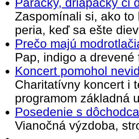
Páračky, driapačky či 
Zaspomínali si, ako to
peria, keď sa ešte di
Prečo majú modrotlači
Pap, indigo a drevené 
Koncert pomohol nevi
Charitatívny koncert i 
programom základná u
Posedenie s dôchodcam
Vianočná výzdoba, stro