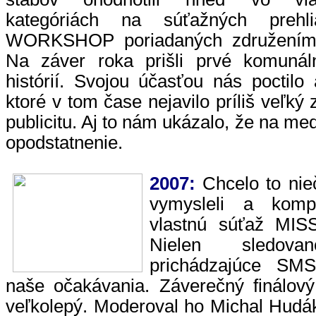
kategóriách na súťažných prehli
WORKSHOP poriadaných združením 
Na záver roka prišli prvé komunál
histórií. Svojou účasťou nás poctilo
ktoré v tom čase nejavilo príliš veľk
publicitu. Aj to nám ukázalo, že na m
opodstatnenie.
2007:
Chcelo to nie
vymysleli a kompl
vlastnú súťaž MI
Nielen sledov
prichádzajúce SMS
naše očakávania. Záverečný finálový
veľkolepý. Moderoval ho Michal Hudák