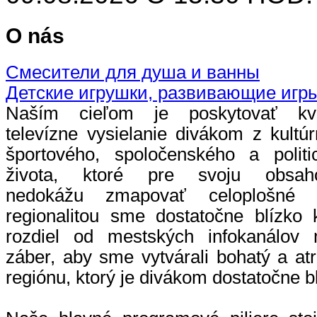
O nás
Смесители для душа и ванны
Детские игрушки, развивающие игр
Naším cieľom je poskytovať kva
televízne vysielanie divákom z kultú
športového, spoločenského a politi
života, ktoré pre svoju obsah
nedokážu zmapovať celoplošné te
regionalitou sme dostatočne blízko 
rozdiel od mestských infokanálov
záber, aby sme vytvárali bohatý a at
regiónu, ktorý je divákom dostatočne b