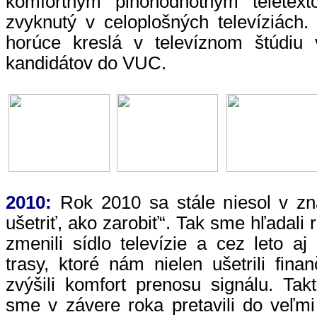
komfortným plnohodnotným telete
zvyknutý v celoplošných televíziách
horúce kreslá v televíznom štúdiu 
kandidátov do VUC.
2010:
Rok 2010 sa stále niesol v zna
ušetriť, ako zarobiť“. Tak sme hľadali 
zmenili sídlo televízie a cez leto 
trasy, ktoré nám nielen ušetrili fina
zvýšili komfort prenosu signálu. Tak
sme v závere roka pretavili do veľm