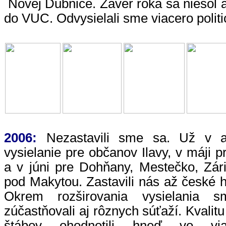
Novej Dubnice. Záver roka sa niesol a
do VUC. Odvysielali sme viacero politi
2006:
Nezastavili sme sa. Už v apr
vysielanie pre občanov Ilavy, v máji 
a v júni pre Dohňany, Mestečko, Zár
pod Makytou. Zastavili nás až české h
Okrem rozširovania vysielania 
zúčastňovali aj rôznych súťaží. Kvalit
štábov ohodnotili hneď vo via