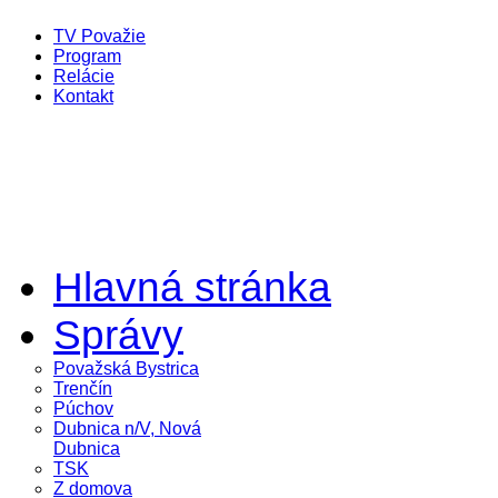
TV Považie
Program
Relácie
Kontakt
Hlavná stránka
Správy
Považská Bystrica
Trenčín
Púchov
Dubnica n/V, Nová
Dubnica
TSK
Z domova