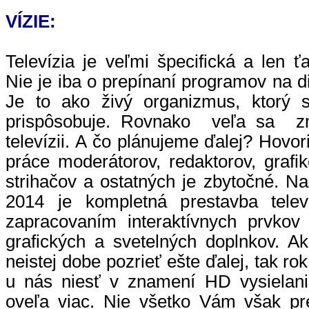
VÍZIE:
Televízia je veľmi špecifická a len ť
Nie je iba o prepínaní programov na d
Je to ako živý organizmus, ktorý 
prispôsobuje. Rovnako veľa sa zm
televízii. A čo plánujeme ďalej? Hovo
práce moderátorov, redaktorov, graf
strihačov a ostatných je zbytočné. Na
2014 je kompletná prestavba telev
zapracovaním interaktívnych prvkov 
grafických a svetelných doplnkov. A
neistej dobe pozrieť ešte ďalej, tak ro
u nás niesť v znamení HD vysielani
oveľa viac. Nie všetko Vám však p