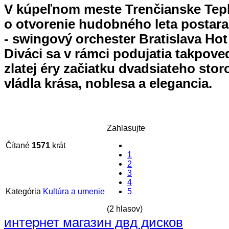
V kúpeľnom meste Trenčianske Tepl
o otvorenie hudobného leta postara
- swingový orchester Bratislava Hot
Diváci sa v rámci podujatia takpoved
zlatej éry začiatku dvadsiateho stor
vládla krása, noblesa a elegancia.
Zahlasujte
Čítané
1571
krát
1
2
3
4
Kategória
Kultúra a umenie
5
(2 hlasov)
интернет магазин двд дисков