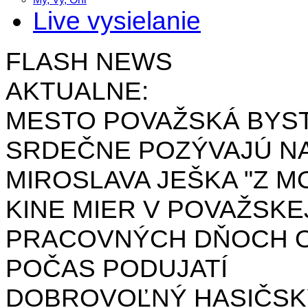
Live vysielanie
FLASH NEWS
AKTUALNE:
MESTO POVAŽSKÁ BYST
SRDEČNE POZÝVAJÚ NA
MIROSLAVA JEŠKA "Z MO
KINE MIER V POVAŽSKE
PRACOVNÝCH DŇOCH OD 
POČAS PODUJATÍ
DOBROVOĽNÝ HASIČSK