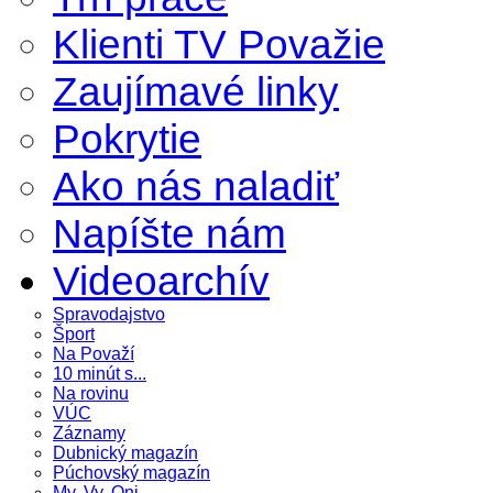
Klienti TV Považie
Zaujímavé linky
Pokrytie
Ako nás naladiť
Napíšte nám
Videoarchív
Spravodajstvo
Šport
Na Považí
10 minút s...
Na rovinu
VÚC
Záznamy
Dubnický magazín
Púchovský magazín
My, Vy, Oni