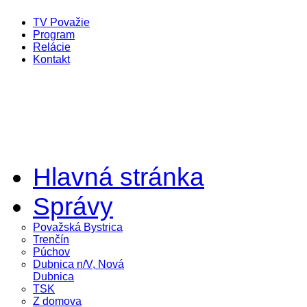
TV Považie
Program
Relácie
Kontakt
Hlavná stránka
Správy
Považská Bystrica
Trenčín
Púchov
Dubnica n/V, Nová
Dubnica
TSK
Z domova