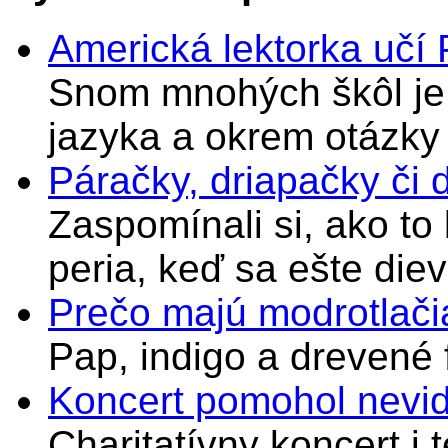
Americká lektorka učí
Snom mnohých škôl je 
jazyka a okrem otázky
Páračky, driapačky či 
Zaspomínali si, ako to
peria, keď sa ešte di
Prečo majú modrotlači
Pap, indigo a drevené 
Koncert pomohol nevi
Charitatívny koncert i 