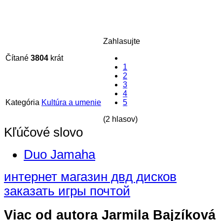
Zahlasujte
Čítané
3804
krát
1
2
3
4
Kategória
Kultúra a umenie
5
(2 hlasov)
Kľúčové slovo
Duo Jamaha
интернет магазин двд дисков
заказать игры почтой
Viac od autora Jarmila Bajzíková