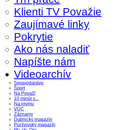
Klienti TV Považie
Zaujímavé linky
Pokrytie
Ako nás naladiť
Napíšte nám
Videoarchív
Spravodajstvo
Šport
Na Považí
10 minút s...
Na rovinu
VÚC
Záznamy
Dubnický magazín
Púchovský magazín
My, Vy, Oni