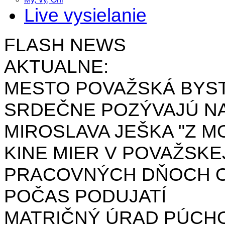
Live vysielanie
FLASH NEWS
AKTUALNE:
MESTO POVAŽSKÁ BYST
SRDEČNE POZÝVAJÚ NA
MIROSLAVA JEŠKA "Z MO
KINE MIER V POVAŽSKE
PRACOVNÝCH DŇOCH OD 
POČAS PODUJATÍ
MATRIČNÝ ÚRAD PÚCH