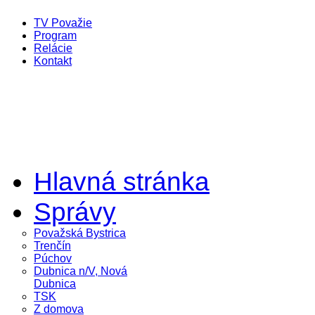
TV Považie
Program
Relácie
Kontakt
Hlavná stránka
Správy
Považská Bystrica
Trenčín
Púchov
Dubnica n/V, Nová
Dubnica
TSK
Z domova