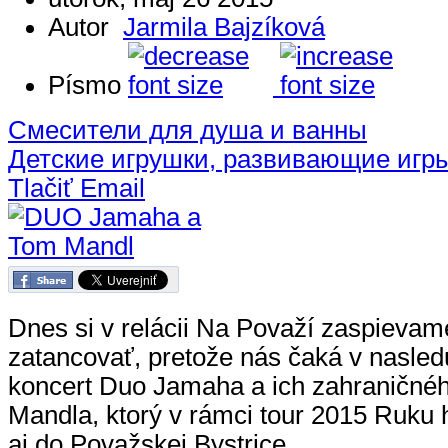
Autor
Jarmila Bajzíková
Písmo
Смесители для душа и ванны
Детские игрушки, развивающие игр
Tlačiť
Email
Dnes si v relácii Na Považí zaspievame
zatancovať, pretože nás čaká v nasled
koncert Duo Jamaha a ich zahraničné
Mandla, ktorý v rámci tour 2015 Ruku h
aj do Považskej Bystrice.