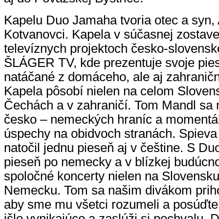
Kapelu Duo Jamaha tvoria otec a syn, 
Kotvanovci. Kapela v súčasnej zostave
televíznych projektoch česko-slovenske
ŠLÁGER TV, kde prezentuje svoje pies
natáčané z domáceho, ale aj zahraničn
Kapela pôsobí nielen na celom Slovens
Čechách a v zahraničí. Tom Mandl sa 
česko – nemeckých hraníc a momentál
úspechy na obidvoch stranách. Spieva
natočil jednu pieseň aj v češtine. S D
pieseň po nemecky a v blízkej budúcno
spoločné koncerty nielen na Slovensku 
Nemecku. Tom sa našim divákom prihov
aby sme mu všetci rozumeli a posúďte
išlo vynikajúco a zaslúži si pochvalu. 