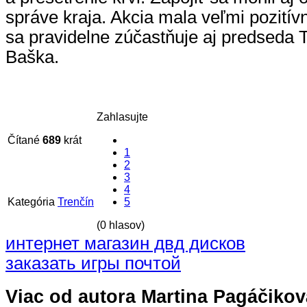
správe kraja. Akcia mala veľmi pozití
sa pravidelne zúčastňuje aj predseda 
Baška.
Zahlasujte
Čítané
689
krát
1
2
3
4
Kategória
Trenčín
5
(0 hlasov)
интернет магазин двд дисков
заказать игры почтой
Viac od autora Martina Pagáčikov