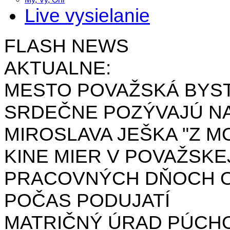
Live vysielanie
FLASH NEWS
AKTUALNE:
MESTO POVAŽSKÁ BYST
SRDEČNE POZÝVAJÚ NA
MIROSLAVA JEŠKA "Z MO
KINE MIER V POVAŽSKE
PRACOVNÝCH DŇOCH OD 
POČAS PODUJATÍ
MATRIČNÝ ÚRAD PÚCH