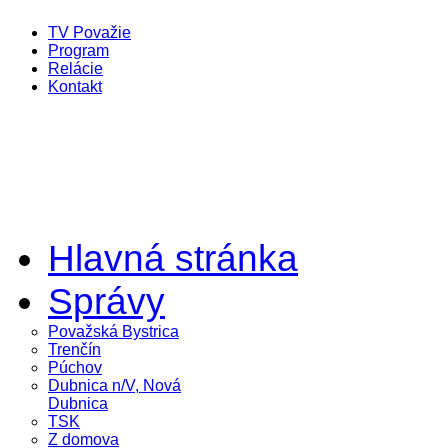
TV Považie
Program
Relácie
Kontakt
Hlavná stránka
Správy
Považská Bystrica
Trenčín
Púchov
Dubnica n/V, Nová
Dubnica
TSK
Z domova