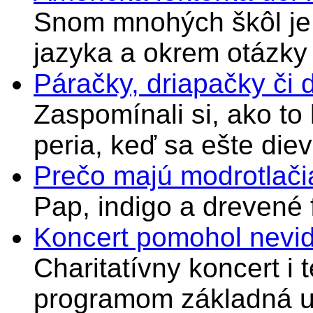
Snom mnohých škôl je 
jazyka a okrem otázky
Páračky, driapačky či 
Zaspomínali si, ako to
peria, keď sa ešte di
Prečo majú modrotlači
Pap, indigo a drevené 
Koncert pomohol nevi
Charitatívny koncert i 
programom základná u