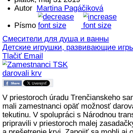
Autor
Martina Pagáčiková
Písmo
Смесители для душа и ванны
Детские игрушки, развивающие игр
Tlačiť
Email
V priestoroch úradu Trenčianskeho s
mali zamestnanci opäť možnosť darova
tekutinu. V spolupráci s Národnou tra
pripravili v priestoroch malej zasadač
a prešetrenie krvi. Zapojiť sa mohli aj 