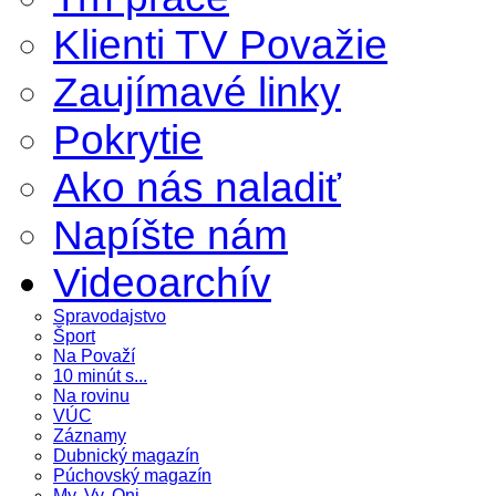
Klienti TV Považie
Zaujímavé linky
Pokrytie
Ako nás naladiť
Napíšte nám
Videoarchív
Spravodajstvo
Šport
Na Považí
10 minút s...
Na rovinu
VÚC
Záznamy
Dubnický magazín
Púchovský magazín
My, Vy, Oni