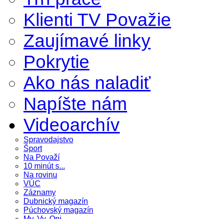
Klienti TV Považie
Zaujímavé linky
Pokrytie
Ako nás naladiť
Napíšte nám
Videoarchív
Spravodajstvo
Šport
Na Považí
10 minút s...
Na rovinu
VÚC
Záznamy
Dubnický magazín
Púchovský magazín
My, Vy, Oni