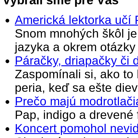
Vybrali sme pre Vás
Americká lektorka učí
Snom mnohých škôl je 
jazyka a okrem otázky
Páračky, driapačky či 
Zaspomínali si, ako to
peria, keď sa ešte di
Prečo majú modrotlači
Pap, indigo a drevené 
Koncert pomohol nevi