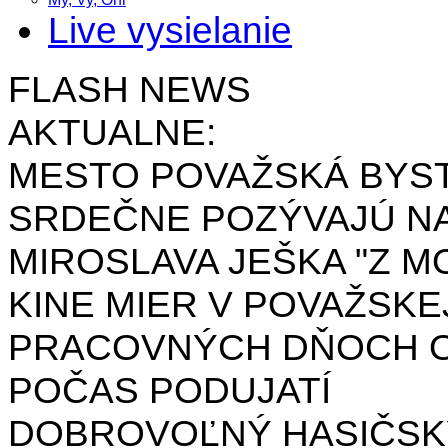
Live vysielanie
FLASH NEWS
AKTUALNE:
MESTO POVAŽSKÁ BYST
SRDEČNE POZÝVAJÚ NA
MIROSLAVA JEŠKA "Z MO
KINE MIER V POVAŽSKE
PRACOVNÝCH DŇOCH OD 
POČAS PODUJATÍ
DOBROVOĽNÝ HASIČSK