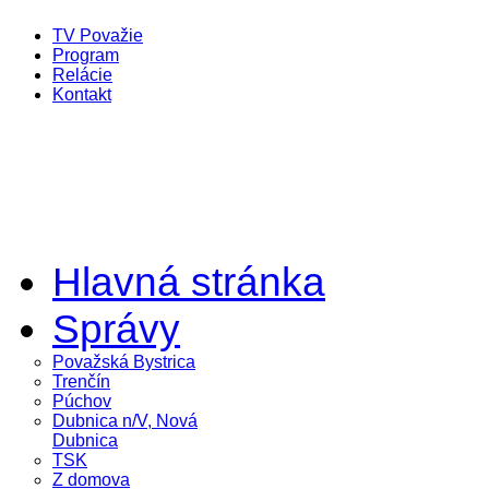
TV Považie
Program
Relácie
Kontakt
Hlavná stránka
Správy
Považská Bystrica
Trenčín
Púchov
Dubnica n/V, Nová
Dubnica
TSK
Z domova