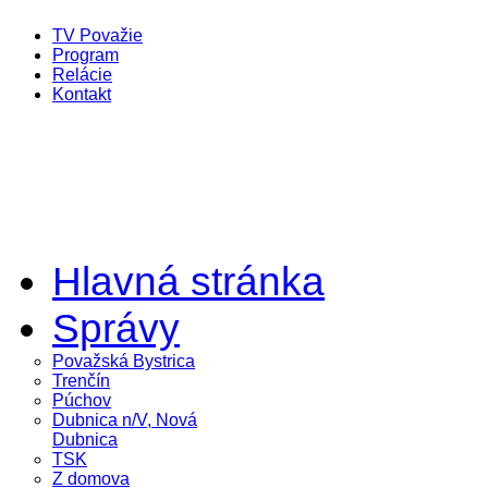
TV Považie
Program
Relácie
Kontakt
Hlavná stránka
Správy
Považská Bystrica
Trenčín
Púchov
Dubnica n/V, Nová
Dubnica
TSK
Z domova