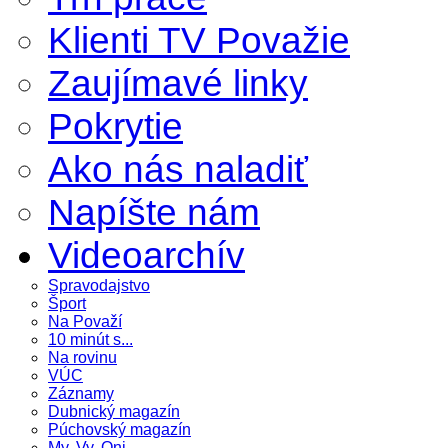
Klienti TV Považie
Zaujímavé linky
Pokrytie
Ako nás naladiť
Napíšte nám
Videoarchív
Spravodajstvo
Šport
Na Považí
10 minút s...
Na rovinu
VÚC
Záznamy
Dubnický magazín
Púchovský magazín
My, Vy, Oni