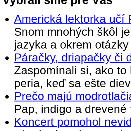
Vybrali sme pre Vás
Americká lektorka učí
Snom mnohých škôl je 
jazyka a okrem otázky
Páračky, driapačky či 
Zaspomínali si, ako to
peria, keď sa ešte di
Prečo majú modrotlači
Pap, indigo a drevené 
Koncert pomohol nevi