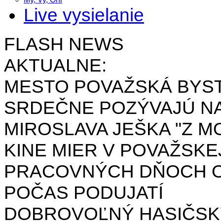
Live vysielanie
FLASH NEWS
AKTUALNE:
MESTO POVAŽSKÁ BYST
SRDEČNE POZÝVAJÚ NA
MIROSLAVA JEŠKA "Z MO
KINE MIER V POVAŽSKE
PRACOVNÝCH DŇOCH OD 
POČAS PODUJATÍ
DOBROVOĽNÝ HASIČSK