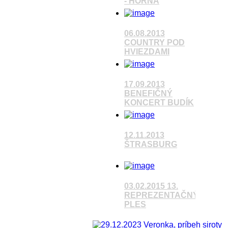
- HORNÁ
Pozrieť video
06.08.2013
COUNTRY POD
HVIEZDAMI
17.09.2013
BENEFIČNÝ
Pozrieť video
KONCERT BUDÍK
Pozrieť video
12.11.2013
ŠTRASBURG
Pozrieť video
03.02.2015 13.
REPREZENTAČNÝ
PLES
Pozrieť video