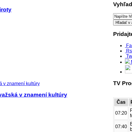
Vyhľad
iroty
Pridaj
Fa
Rs
Tw
TV Pr
važská v znamení kultúry
Čas
07:20
07:40