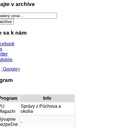
ajte v archíve
te sa k nám
cebook
s
itter
Mobile
Google+
ogram
Program
Info
PU
Správy z Púchova a
Magazín
okolia
Bývajme
-
bezpečne