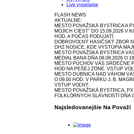
Live vysielanie
FLASH NEWS
AKTUALNE:
MESTO POVAŽSKÁ BYSTRICA A P
MOJICH CIEST" DO 15.09.2026 V
HOD. A POČAS PODUJATÍ
DOBROVOĽNÝ HASIČSKÝ ZBOR NOS
DHZ NOSICE, KDE VYSTÚPIA MAJK 
MESTO POVAŽSKÁ BYSTRICA VÁ
MEDIAL BANA DŇA 08.08.2026 O 1
MESTO PÚCHOV VÁS SRDEČNE POZ
HOD NA PEŠEJ ZÓNE. VSTUP VOĽ
MESTO DUBNICA NAD VÁHOM VÁS 
O 09.00 HOD. V PARKU J. B. MAG
VSTUP VOĽNÝ.
MESTO POVAŽSKÁ BYSTRICA, P
FOLKLÓRNYCH SLÁVNOSTÍ DŇA 09.
Najsledovanejšie Na Považí