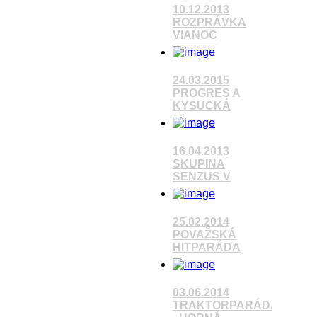
10.12.2013
ROZPRÁVKA
VIANOC
Pozrieť video
24.03.2015
PROGRES A
KYSUCKÁ
Pozrieť video
16.04.2013
SKUPINA
SENZUS V
25.02.2014
POVAŽSKÁ
Pozrieť video
HITPARÁDA
Pozrieť video
03.06.2014
TRAKTORPARÁDA