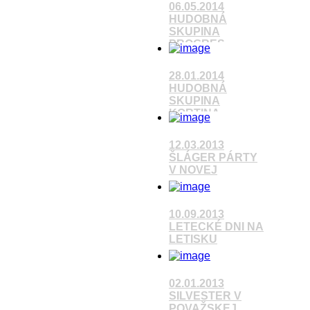
06.05.2014
HUDOBNÁ
SKUPINA
PROGRES
Pozrieť video
28.01.2014
HUDOBNÁ
SKUPINA
KORTINA
Pozrieť video
12.03.2013
ŠLÁGER PÁRTY
V NOVEJ
10.09.2013
LETECKÉ DNI NA
Pozrieť video
LETISKU
Pozrieť video
02.01.2013
SILVESTER V
POVAŽSKEJ