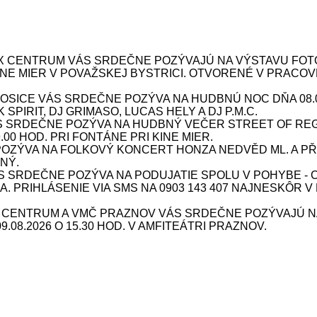
X CENTRUM VÁS SRDEČNE POZÝVAJÚ NA VÝSTAVU FOTOG
 KINE MIER V POVAŽSKEJ BYSTRICI. OTVORENÉ V PRACOV
ICE VÁS SRDEČNE POZÝVA NA HUDBNÚ NOC DŇA 08.08.
SPIRIT, DJ GRIMASO, LUCAS HELY A DJ P.M.C.
S SRDEČNE POZÝVA NA HUDBNÝ VEČER STREET OF REG
9.00 HOD. PRI FONTÁNE PRI KINE MIER.
ÝVA NA FOLKOVÝ KONCERT HONZA NEDVĚD ML. A PŘÍBU
NÝ.
SRDEČNE POZÝVA NA PODUJATIE SPOLU V POHYBE - CV
INA. PRIHLÁSENIE VIA SMS NA 0903 143 407 NAJNESKÔR V
X CENTRUM A VMČ PRAZNOV VÁS SRDEČNE POZÝVAJÚ N
08.2026 O 15.30 HOD. V AMFITEÁTRI PRAZNOV.