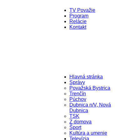
TV Považie
Program
Relácie
Kontakt
Hlavná stránka
Správy
Považská Bystrica
Trenčín
Púchov
Dubnica n/V, Nová
Dubnica
TSK
Z domova
Šport
Kultúra a umenie
Televízia