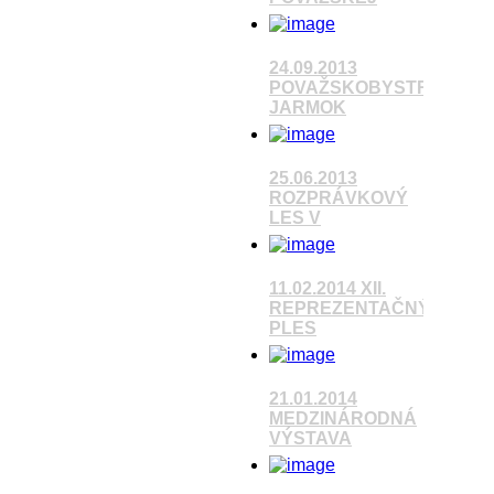
24.09.2013
POVAŽSKOBYSTRICKÝ
Pozrieť video
JARMOK
Pozrieť video
25.06.2013
ROZPRÁVKOVÝ
LES V
11.02.2014 XII.
REPREZENTAČNÝ
Pozrieť video
PLES
Pozrieť video
21.01.2014
MEDZINÁRODNÁ
VÝSTAVA
Pozrieť video