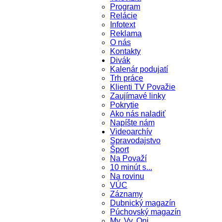
Program
Relácie
Infotext
Reklama
O nás
Kontakty
Divák
Kalenár podujatí
Trh práce
Klienti TV Považie
Zaujímavé linky
Pokrytie
Ako nás naladiť
Napíšte nám
Videoarchív
Spravodajstvo
Šport
Na Považí
10 minút s...
Na rovinu
VÚC
Záznamy
Dubnický magazín
Púchovský magazín
My, Vy, Oni