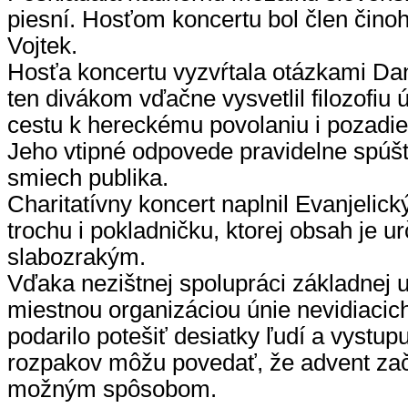
piesní. Hosťom koncertu bol člen činoh
Vojtek.
Hosťa koncertu vyzvŕtala otázkami Da
ten divákom vďačne vysvetlil filozofiu
cestu k hereckému povolaniu i pozadie
Jeho vtipné odpovede pravidelne spúšť
smiech publika.
Charitatívny koncert naplnil Evanjelický
trochu i pokladničku, ktorej obsah je u
slabozrakým.
Vďaka nezištnej spolupráci základnej 
miestnou organizáciou únie nevidiacich
podarilo potešiť desiatky ľudí a vystupu
rozpakov môžu povedať, že advent zač
možným spôsobom.