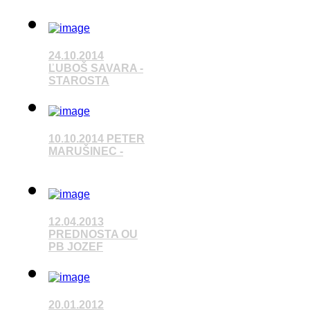
24.10.2014
ĽUBOŠ SAVARA -
STAROSTA
Pozrieť video
10.10.2014 PETER
MARUŠINEC -
Pozrieť video
12.04.2013
PREDNOSTA OU
PB JOZEF
Pozrieť video
20.01.2012