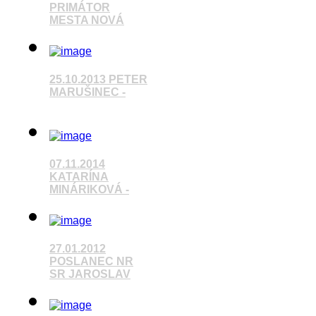
PRIMÁTOR
MESTA NOVÁ
Pozrieť video
25.10.2013 PETER
MARUŠINEC -
Pozrieť video
07.11.2014
KATARÍNA
MINÁRIKOVÁ -
Pozrieť video
27.01.2012
POSLANEC NR
SR JAROSLAV
Pozrieť video