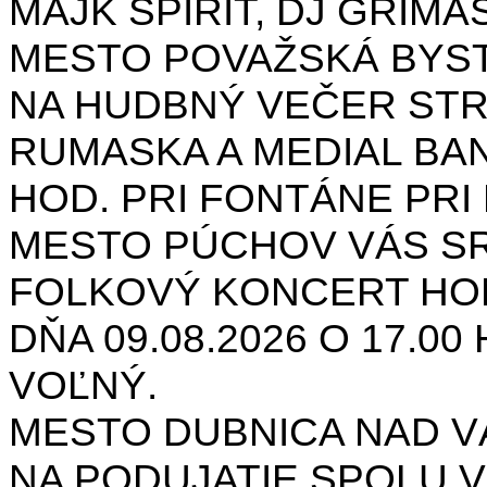
MAJK SPIRIT, DJ GRIMAS
MESTO POVAŽSKÁ BYST
NA HUDBNÝ VEČER STR
RUMASKA A MEDIAL BANA
HOD. PRI FONTÁNE PRI 
MESTO PÚCHOV VÁS S
FOLKOVÝ KONCERT HON
DŇA 09.08.2026 O 17.0
VOĽNÝ.
MESTO DUBNICA NAD 
NA PODUJATIE SPOLU V