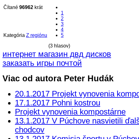
Čítané
96962
krát
1
2
3
4
Kategória
Z regiónu
5
(3 hlasov)
интернет магазин двд дисков
заказать игры почтой
Viac od autora Peter Hudák
20.1.2017 Projekt vynovenia komp
17.1.2017 Pohni kostrou
Projekt vynovenia kompostárne
13.1.2017 V Púchove nasvietili ďal
chodcov
13.1.2017 Komisia športu v Púcho