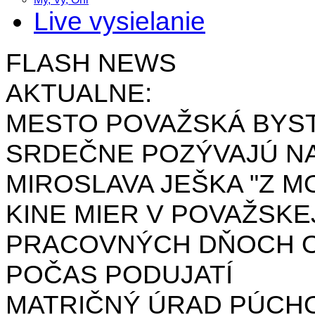
Live vysielanie
FLASH NEWS
AKTUALNE:
MESTO POVAŽSKÁ BYST
SRDEČNE POZÝVAJÚ NA
MIROSLAVA JEŠKA "Z MO
KINE MIER V POVAŽSKE
PRACOVNÝCH DŇOCH OD 
POČAS PODUJATÍ
MATRIČNÝ ÚRAD PÚCH