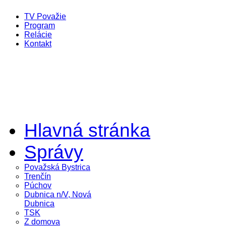
TV Považie
Program
Relácie
Kontakt
Hlavná stránka
Správy
Považská Bystrica
Trenčín
Púchov
Dubnica n/V, Nová
Dubnica
TSK
Z domova