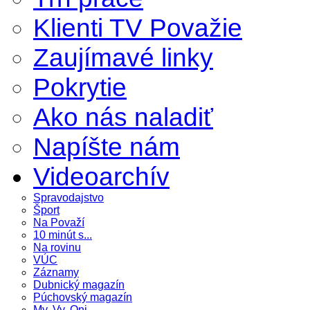
Klienti TV Považie
Zaujímavé linky
Pokrytie
Ako nás naladiť
Napíšte nám
Videoarchív
Spravodajstvo
Šport
Na Považí
10 minút s...
Na rovinu
VÚC
Záznamy
Dubnický magazín
Púchovský magazín
My, Vy, Oni