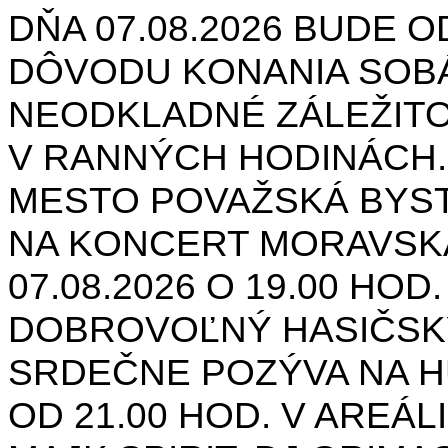
DŇA 07.08.2026 BUDE O
DÔVODU KONANIA SOB
NEODKLADNÉ ZÁLEŽIT
V RANNÝCH HODINÁCH.
MESTO POVAŽSKÁ BYST
NA KONCERT MORAVSK
07.08.2026 O 19.00 HOD
DOBROVOĽNÝ HASIČSK
SRDEČNE POZÝVA NA H
OD 21.00 HOD. V AREÁL