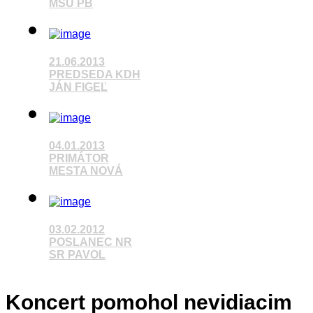
MSU PB
Pozrieť video
21.06.2013
PREDSEDA KDH
JÁN FIGEĽ
Pozrieť video
04.01.2013
PRIMÁTOR
MESTA NOVÁ
Pozrieť video
03.02.2012
POSLANEC NR
SR PAVOL
Pozrieť video
Koncert pomohol nevidiacim