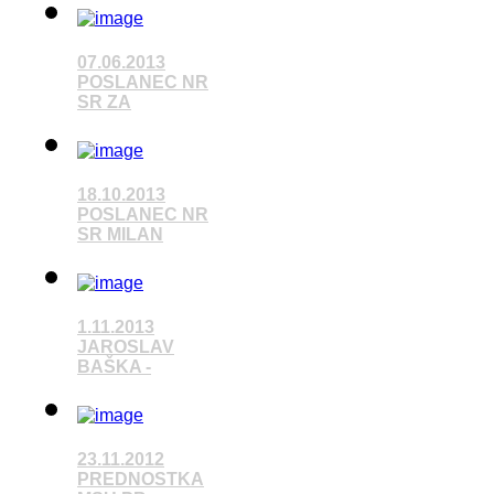
Pozrieť video
07.06.2013
POSLANEC NR
SR ZA
Pozrieť video
18.10.2013
POSLANEC NR
SR MILAN
Pozrieť video
1.11.2013
JAROSLAV
BAŠKA -
Pozrieť video
23.11.2012
PREDNOSTKA