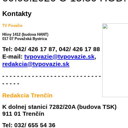
Kontakty
TV Považie
Hliny 1412 (budova HANT)
017 07 Považská Bystrica
Tel:
042/ 426 17 87, 042/ 426 17 88
E-mail:
tvpovazie@tvpovazie.sk
,
redakcia@tvpovazie.sk
- - - - - - - - - - - - - - - - - - - - - - - - - - -
- - - - -
Redakcia Trenčín
K dolnej stanici 7282/20A (budova TSK)
911 01 Trenčín
Tel: 032/ 655 54 36