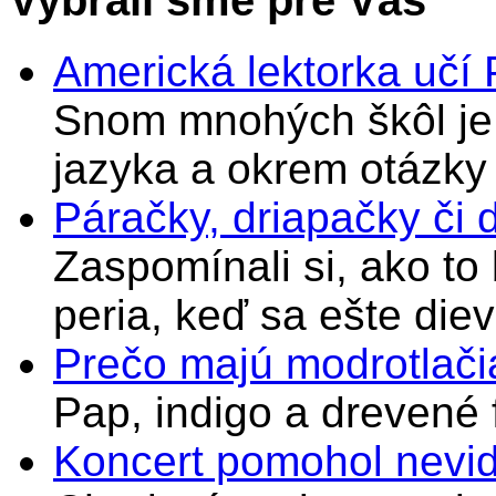
Vybrali sme pre Vás
Americká lektorka učí
Snom mnohých škôl je 
jazyka a okrem otázky
Páračky, driapačky či 
Zaspomínali si, ako to
peria, keď sa ešte di
Prečo majú modrotlači
Pap, indigo a drevené 
Koncert pomohol nevi