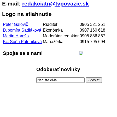
E-mail:
redakciatn@tvpovazie.sk
Logo na stiahnutie
Peter Galovič
Riaditeľ
0905 321 251
Ľubomíra Šadláková
Ekonómka
0907 160 618
Martin Hamšík
Moderátor, redaktor
0905 886 867
Bc. Soňa Páleníková
Manažérka
0915 795 694
Spojte sa s nami
Odoberať novinky