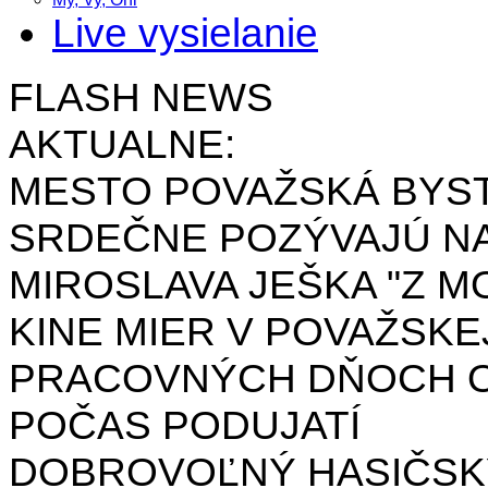
Live vysielanie
FLASH NEWS
AKTUALNE:
MESTO POVAŽSKÁ BYST
SRDEČNE POZÝVAJÚ NA
MIROSLAVA JEŠKA "Z MO
KINE MIER V POVAŽSKE
PRACOVNÝCH DŇOCH OD 
POČAS PODUJATÍ
DOBROVOĽNÝ HASIČSK