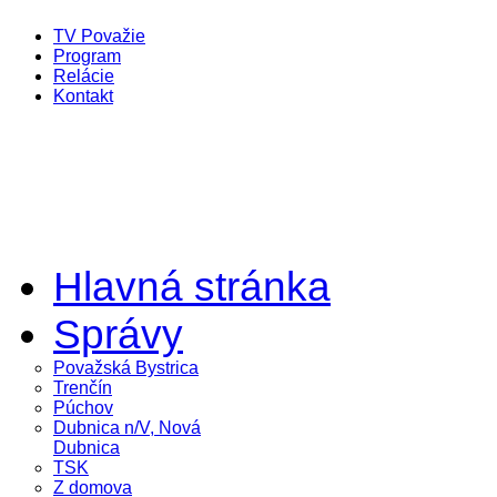
TV Považie
Program
Relácie
Kontakt
Hlavná stránka
Správy
Považská Bystrica
Trenčín
Púchov
Dubnica n/V, Nová
Dubnica
TSK
Z domova