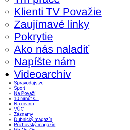
Klienti TV Považie
Zaujímavé linky
Pokrytie
Ako nás naladiť
Napíšte nám
Videoarchív
Spravodajstvo
Šport
Na Považí
10 minút s...
Na rovinu
VÚC
Záznamy
Dubnický magazín
Púchovský magazín
My, Vy, Oni