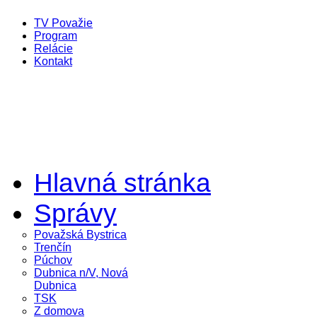
TV Považie
Program
Relácie
Kontakt
Hlavná stránka
Správy
Považská Bystrica
Trenčín
Púchov
Dubnica n/V, Nová
Dubnica
TSK
Z domova