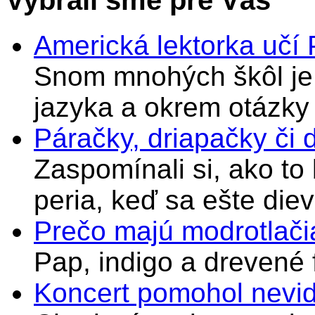
Vybrali sme pre Vás
Americká lektorka učí
Snom mnohých škôl je 
jazyka a okrem otázky
Páračky, driapačky či 
Zaspomínali si, ako to
peria, keď sa ešte di
Prečo majú modrotlači
Pap, indigo a drevené 
Koncert pomohol nevi