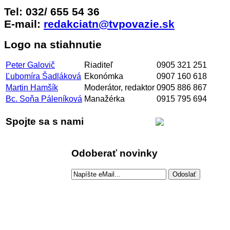
Tel: 032/ 655 54 36
E-mail:
redakciatn@tvpovazie.sk
Logo na stiahnutie
Peter Galovič
Riaditeľ
0905 321 251
Ľubomíra Šadláková
Ekonómka
0907 160 618
Martin Hamšík
Moderátor, redaktor
0905 886 867
Bc. Soňa Páleníková
Manažérka
0915 795 694
Spojte sa s nami
Odoberať novinky