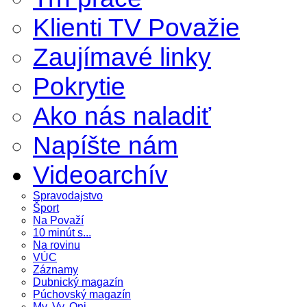
Klienti TV Považie
Zaujímavé linky
Pokrytie
Ako nás naladiť
Napíšte nám
Videoarchív
Spravodajstvo
Šport
Na Považí
10 minút s...
Na rovinu
VÚC
Záznamy
Dubnický magazín
Púchovský magazín
My, Vy, Oni