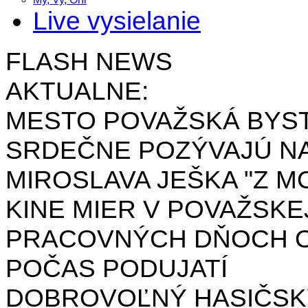
Live vysielanie
FLASH NEWS
AKTUALNE:
MESTO POVAŽSKÁ BYST
SRDEČNE POZÝVAJÚ NA
MIROSLAVA JEŠKA "Z MO
KINE MIER V POVAŽSKE
PRACOVNÝCH DŇOCH OD 
POČAS PODUJATÍ
DOBROVOĽNÝ HASIČSK