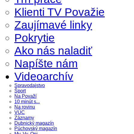
Klienti TV Považie
Zaujímavé linky
Pokrytie
Ako nás naladiť
Napíšte nám
Videoarchív
Spravodajstvo
Šport
Na Považí
10 minút s...
Na rovinu
VÚC
Záznamy
Dubnický magazín
Púchovský magazín
My, Vy, Oni