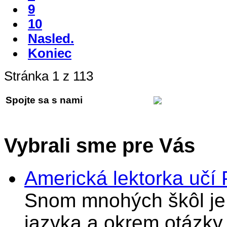
9
10
Nasled.
Koniec
Stránka 1 z 113
Spojte sa s nami
Vybrali sme pre Vás
Americká lektorka učí
Snom mnohých škôl je 
jazyka a okrem otázky