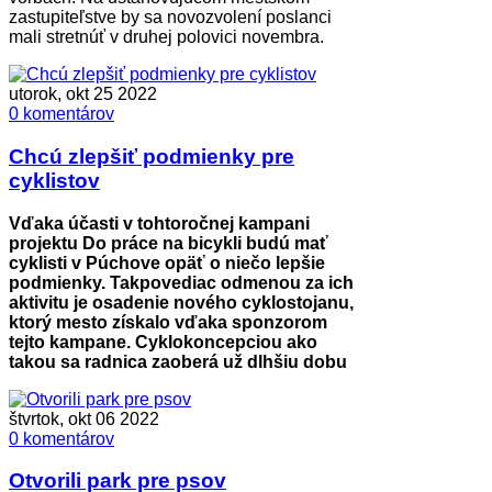
zastupiteľstve by sa novozvolení poslanci
mali stretnúť v druhej polovici novembra.
utorok, okt 25 2022
0 komentárov
Chcú zlepšiť podmienky pre
cyklistov
Vďaka účasti v tohtoročnej kampani
projektu Do práce na bicykli budú mať
cyklisti v Púchove opäť o niečo lepšie
podmienky. Takpovediac odmenou za ich
aktivitu je osadenie nového cyklostojanu,
ktorý mesto získalo vďaka sponzorom
tejto kampane. Cyklokoncepciou ako
takou sa radnica zaoberá už dlhšiu dobu
štvrtok, okt 06 2022
0 komentárov
Otvorili park pre psov