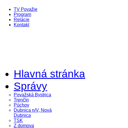
TV Považie
Program
Relácie
Kontakt
Hlavná stránka
Správy
Považská Bystrica
Trenčín
Púchov
Dubnica n/V, Nová
Dubnica
TSK
Z domova