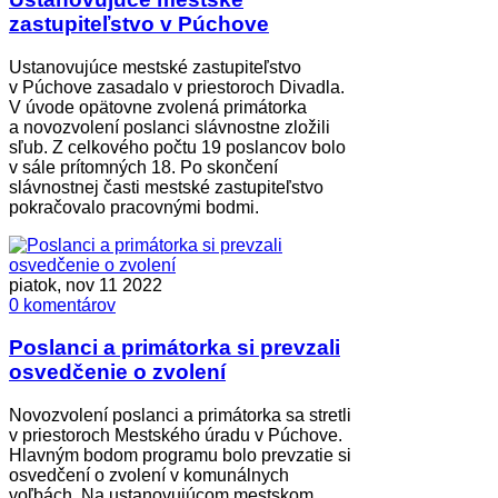
zastupiteľstvo v Púchove
Ustanovujúce mestské zastupiteľstvo
v Púchove zasadalo v priestoroch Divadla.
V úvode opätovne zvolená primátorka
a novozvolení poslanci slávnostne zložili
sľub. Z celkového počtu 19 poslancov bolo
v sále prítomných 18. Po skončení
slávnostnej časti mestské zastupiteľstvo
pokračovalo pracovnými bodmi.
piatok, nov 11 2022
0 komentárov
Poslanci a primátorka si prevzali
osvedčenie o zvolení
Novozvolení poslanci a primátorka sa stretli
v priestoroch Mestského úradu v Púchove.
Hlavným bodom programu bolo prevzatie si
osvedčení o zvolení v komunálnych
voľbách. Na ustanovujúcom mestskom