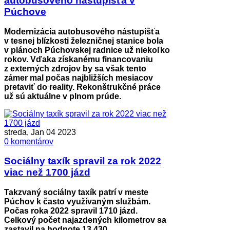
autobusového nástupišťa v
Púchove
Modernizácia autobusového nástupišťa
v tesnej blízkosti železničnej stanice bola
v plánoch Púchovskej radnice už niekoľko
rokov. Vďaka získanému financovaniu
z externých zdrojov by sa však tento
zámer mal počas najbližších mesiacov
pretaviť do reality. Rekonštrukčné práce
už sú aktuálne v plnom prúde.
streda, Jan 04 2023
0 komentárov
Sociálny taxík spravil za rok 2022
viac než 1700 jázd
Takzvaný sociálny taxík patrí v meste
Púchov k často využívaným službám.
Počas roka 2022 spravil 1710 jázd.
Celkový počet najazdených kilometrov sa
zastavil na hodnote 13 430.