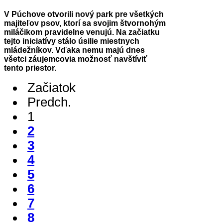
V Púchove otvorili nový park pre všetkých
majiteľov psov, ktorí sa svojim štvornohým
miláčikom pravidelne venujú. Na začiatku
tejto iniciatívy stálo úsilie miestnych
mládežníkov. Vďaka nemu majú dnes
všetci záujemcovia možnosť navštíviť
tento priestor.
Začiatok
Predch.
1
2
3
4
5
6
7
8