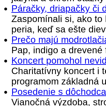
Páračky, driapačky či 
Zaspomínali si, ako to
peria, keď sa ešte di
Prečo majú modrotlači
Pap, indigo a drevené 
Koncert pomohol nevi
Charitatívny koncert i 
programom základná u
Posedenie s dôchodcam
Vianočná výzdoba, stro