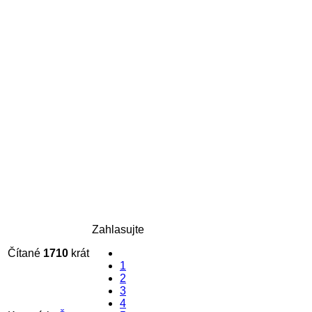
Zahlasujte
Čítané
1710
krát
1
2
3
4