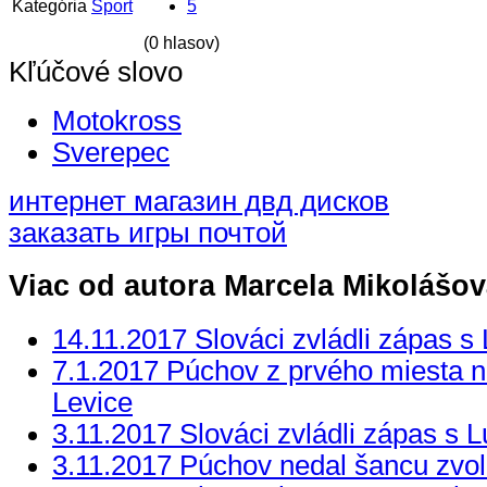
Kategória
Šport
5
(0 hlasov)
Kľúčové slovo
Motokross
Sverepec
интернет магазин двд дисков
заказать игры почтой
Viac od autora Marcela Mikolášo
14.11.2017 Slováci zvládli zápas
7.1.2017 Púchov z prvého miesta ne
Levice
3.11.2017 Slováci zvládli zápas s
3.11.2017 Púchov nedal šancu zvo