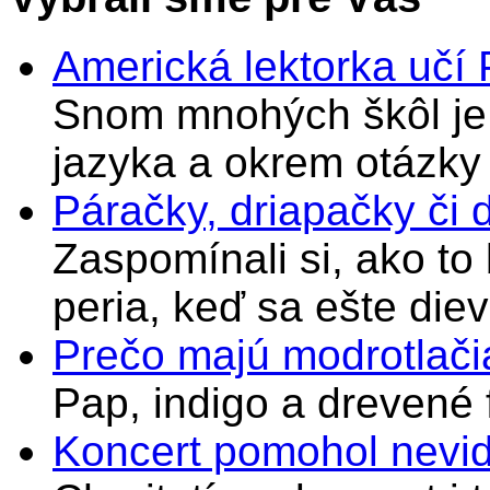
Americká lektorka učí
Snom mnohých škôl je 
jazyka a okrem otázky
Páračky, driapačky či 
Zaspomínali si, ako to
peria, keď sa ešte di
Prečo majú modrotlači
Pap, indigo a drevené 
Koncert pomohol nevi