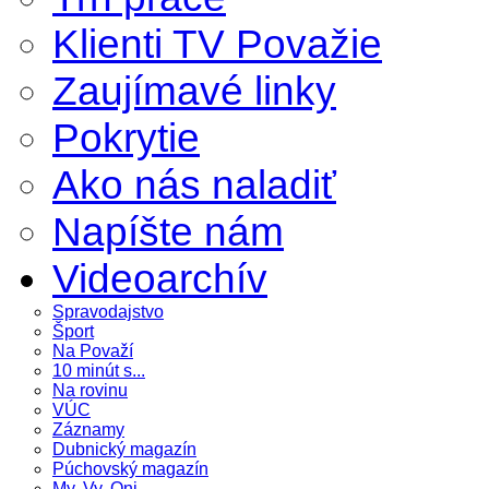
Klienti TV Považie
Zaujímavé linky
Pokrytie
Ako nás naladiť
Napíšte nám
Videoarchív
Spravodajstvo
Šport
Na Považí
10 minút s...
Na rovinu
VÚC
Záznamy
Dubnický magazín
Púchovský magazín
My, Vy, Oni