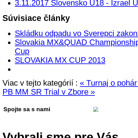
3.11.2017 Slovensko U18 - Izrael 
Súvisiace články
Skládku odpadu vo Sverepci zakon
Slovakia MX&QUAD Championship
Cup
SLOVAKIA MX CUP 2013
Viac v tejto kategórií :
« Turnaj o pohá
PB
MM SR Trial v Zbore »
Spojte sa s nami
Vybrali sme pre Vás