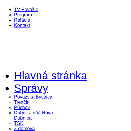
TV Považie
Program
Relácie
Kontakt
Hlavná stránka
Správy
Považská Bystrica
Trenčín
Púchov
Dubnica n/V, Nová
Dubnica
TSK
Z domova