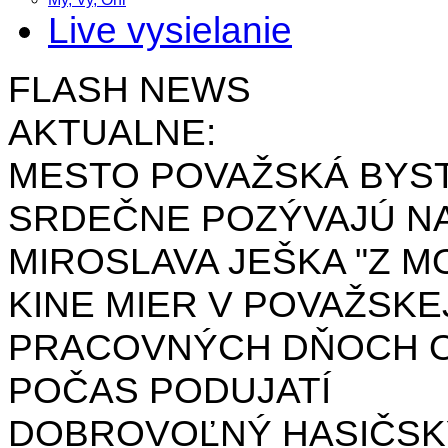
Live vysielanie
FLASH NEWS
AKTUALNE:
MESTO POVAŽSKÁ BYST
SRDEČNE POZÝVAJÚ NA
MIROSLAVA JEŠKA "Z MO
KINE MIER V POVAŽSKE
PRACOVNÝCH DŇOCH OD 
POČAS PODUJATÍ
DOBROVOĽNÝ HASIČSK