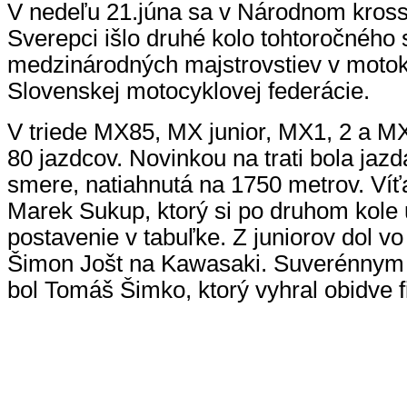
V nedeľu 21.júna sa v Národnom kros
Sverepci išlo druhé kolo tohtoročného 
medzinárodných majstrovstiev v motok
Slovenskej motocyklovej federácie.
V triede MX85, MX junior, MX1, 2 a MX
80 jazdcov. Novinkou na trati bola ja
smere, natiahnutá na 1750 metrov. Ví
Marek Sukup, ktorý si po druhom kole
postavenie v tabuľke. Z juniorov dol vo
Šimon Jošt na Kawasaki. Suverénnym
bol Tomáš Šimko, ktorý vyhral obidve f