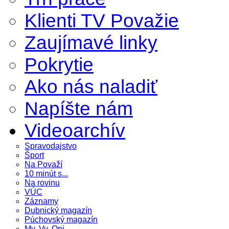
Klienti TV Považie
Zaujímavé linky
Pokrytie
Ako nás naladiť
Napíšte nám
Videoarchív
Spravodajstvo
Šport
Na Považí
10 minút s...
Na rovinu
VÚC
Záznamy
Dubnický magazín
Púchovský magazín
My, Vy, Oni