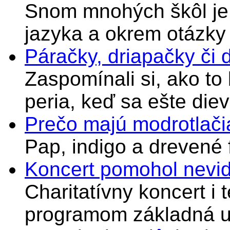
Snom mnohých škôl je 
jazyka a okrem otázky
Páračky, driapačky či 
Zaspomínali si, ako to
peria, keď sa ešte di
Prečo majú modrotlači
Pap, indigo a drevené 
Koncert pomohol nevi
Charitatívny koncert i 
programom základná u