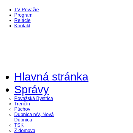
TV Považie
Program
Relácie
Kontakt
Hlavná stránka
Správy
Považská Bystrica
Trenčín
Púchov
Dubnica n/V, Nová
Dubnica
TSK
Z domova