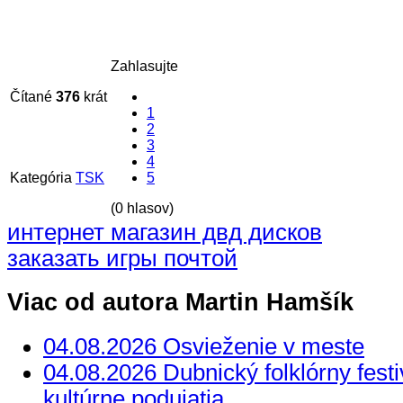
Zahlasujte
Čítané
376
krát
1
2
3
4
Kategória
TSK
5
(0 hlasov)
интернет магазин двд дисков
заказать игры почтой
Viac od autora Martin Hamšík
04.08.2026 Osvieženie v meste
04.08.2026 Dubnický folklórny festi
kultúrne podujatia