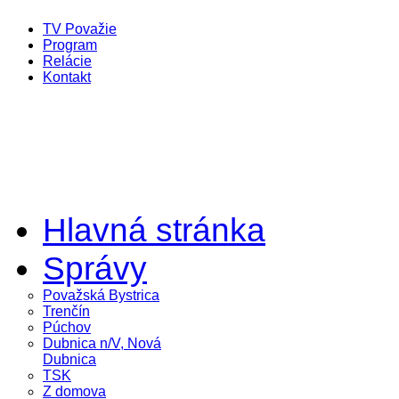
TV Považie
Program
Relácie
Kontakt
Hlavná stránka
Správy
Považská Bystrica
Trenčín
Púchov
Dubnica n/V, Nová
Dubnica
TSK
Z domova