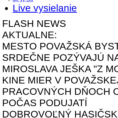
Live vysielanie
FLASH NEWS
AKTUALNE:
MESTO POVAŽSKÁ BYST
SRDEČNE POZÝVAJÚ NA
MIROSLAVA JEŠKA "Z MO
KINE MIER V POVAŽSKE
PRACOVNÝCH DŇOCH OD 
POČAS PODUJATÍ
DOBROVOĽNÝ HASIČSK