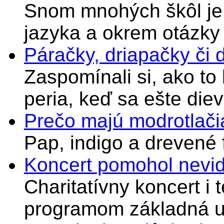
Snom mnohých škôl je 
jazyka a okrem otázky
Páračky, driapačky či 
Zaspomínali si, ako to
peria, keď sa ešte di
Prečo majú modrotlači
Pap, indigo a drevené 
Koncert pomohol nevi
Charitatívny koncert i 
programom základná u