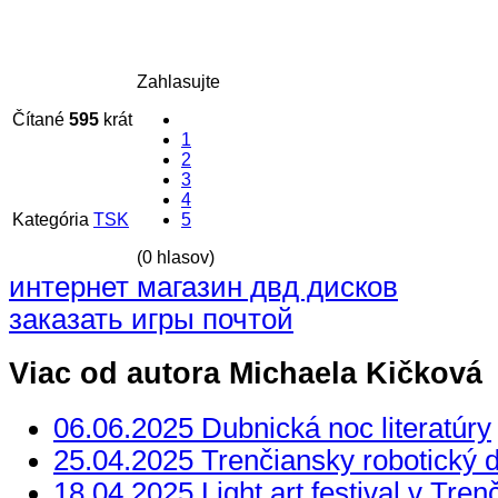
Zahlasujte
Čítané
595
krát
1
2
3
4
Kategória
TSK
5
(0 hlasov)
интернет магазин двд дисков
заказать игры почтой
Viac od autora Michaela Kičková
06.06.2025 Dubnická noc literatúry
25.04.2025 Trenčiansky robotický 
18.04.2025 Light art festival v Tren