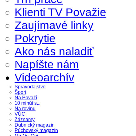
Klienti TV Považie
Zaujímavé linky
Pokrytie
Ako nás naladiť
Napíšte nám
Videoarchív
Spravodajstvo
Šport
Na Považí
10 minút s...
Na rovinu
VÚC
Záznamy
Dubnický magazín
Púchovský magazín
My, Vy, Oni