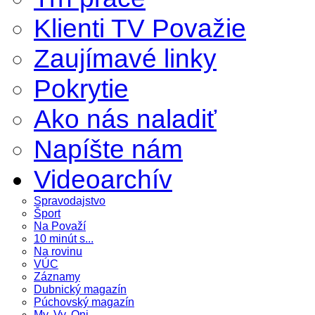
Klienti TV Považie
Zaujímavé linky
Pokrytie
Ako nás naladiť
Napíšte nám
Videoarchív
Spravodajstvo
Šport
Na Považí
10 minút s...
Na rovinu
VÚC
Záznamy
Dubnický magazín
Púchovský magazín
My, Vy, Oni