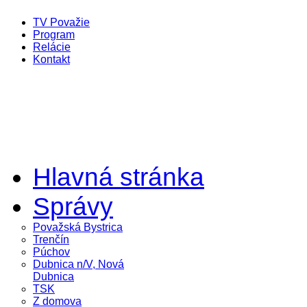
TV Považie
Program
Relácie
Kontakt
Hlavná stránka
Správy
Považská Bystrica
Trenčín
Púchov
Dubnica n/V, Nová
Dubnica
TSK
Z domova