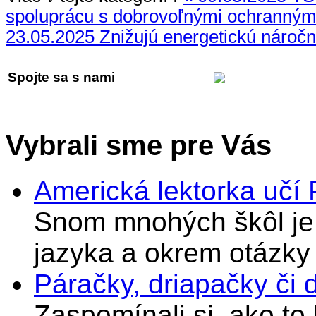
spoluprácu s dobrovoľnými ochranným
23.05.2025 Znižujú energetickú náročn
Spojte sa s nami
Vybrali sme pre Vás
Americká lektorka učí
Snom mnohých škôl je 
jazyka a okrem otázky
Páračky, driapačky či 
Zaspomínali si, ako to