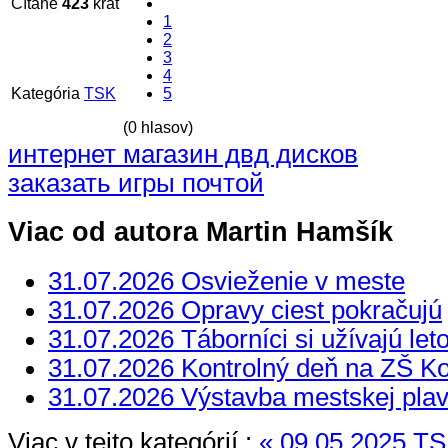
Čítané
423
krát
1
2
3
4
Kategória
TSK
5
(0 hlasov)
интернет магазин двд дисков
заказать игры почтой
Viac od autora Martin Hamšík
31.07.2026 Osvieženie v meste
31.07.2026 Opravy ciest pokračujú
31.07.2026 Táborníci si užívajú let
31.07.2026 Kontrolný deň na ZŠ 
31.07.2026 Výstavba mestskej pla
Viac v tejto kategórií :
« 09.05.2025 TS