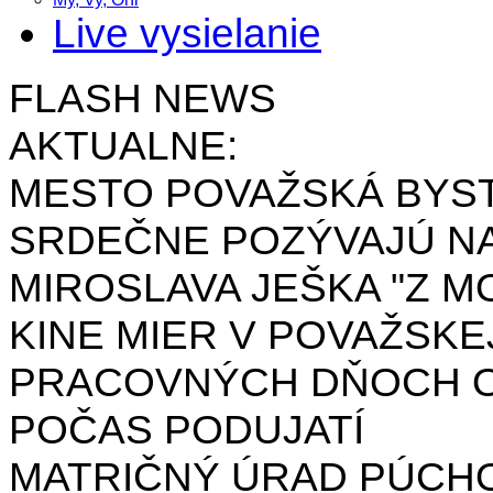
Live vysielanie
FLASH NEWS
AKTUALNE:
MESTO POVAŽSKÁ BYST
SRDEČNE POZÝVAJÚ NA
MIROSLAVA JEŠKA "Z MO
KINE MIER V POVAŽSKE
PRACOVNÝCH DŇOCH OD 
POČAS PODUJATÍ
MATRIČNÝ ÚRAD PÚCH