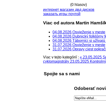
(0 hlasov)
интернет магазин двд дисков
заказать игры почтой
Viac od autora Martin Hamší
04.08.2026 Osvieženie v meste
04.08.2026 Dubnický folklórny fe
04.08.2026 Táborníci si užívajú 
31.07.2026 Osvieženie v meste
31.07.2026 Opravy ciest pokrač
Viac v tejto kategórií :
« 23.05.2025 Sp
cyklomagistrály
23.05.2025 Kontrolný
Spojte sa s nami
Odoberať nov