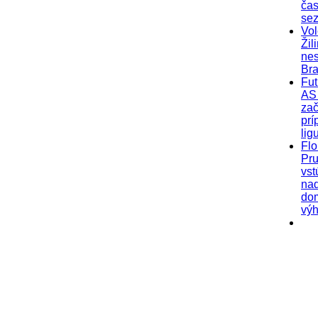
čas
se
Vol
Žil
nes
Bra
Fut
AS 
zač
prí
lig
Flo
Pr
vst
na
do
výh