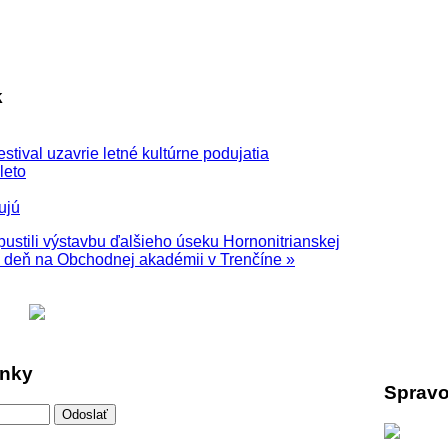
k
stival uzavrie letné kultúrne podujatia
leto
ujú
ustili výstavbu ďalšieho úseku Hornonitrianskej
 deň na Obchodnej akadémii v Trenčíne »
inky
Spravo