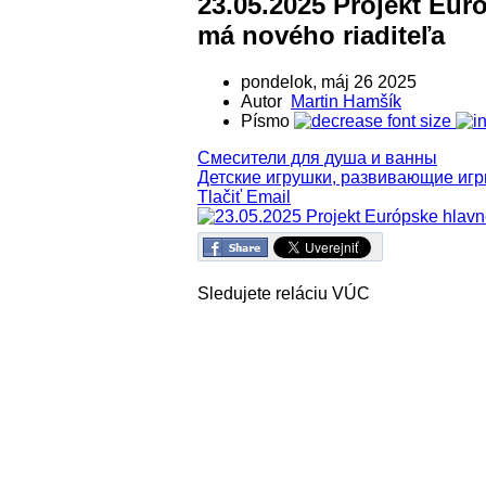
23.05.2025 Projekt Eur
má nového riaditeľa
pondelok, máj 26 2025
Autor
Martin Hamšík
Písmo
Смесители для душа и ванны
Детские игрушки, развивающие иг
Tlačiť
Email
Sledujete reláciu VÚC