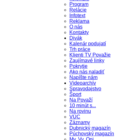
Program
Relácie
Infotext
Reklama
O nás
Kontakty
Divák
Kalenár podujatí
Trh práce
Klienti TV Považie
Zaujímavé linky
Pokrytie
Ako nás naladiť
Napíšte nám
Videoarchív
Spravodajstvo
Šport
Na Považí
10 minút s...
Na rovinu
VÚC
Záznamy
Dubnický magazín
Púchovský magazín
My, Vy, Oni