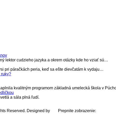
anov
ý lektor cudzieho jazyka a okrem otázky kde ho vziať sú…
ysi pri páračkách peria, keď sa ešte dievčatám k vydaju…
 ruky?
k naplnila kvalitným programom základná umelecká škola v Púch
dličkou
etlá a sála plná ľudí.
ghts Reserved. Designed by
Prepnite zobrazenie: