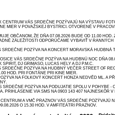
X CENTRUM VÁS SRDEČNE POZÝVAJÚ NA VÝSTAVU FOTOG
 KINE MIER V POVAŽSKEJ BYSTRICI. OTVORENÉ V PRACOV
JE OBČANOM, ŽE DŇA 07.08.2026 BUDE OD 11.00 HOD
DNÉ ZÁLEŽITOSTI ODPORÚČAME VYBAVIŤ V RANNÝCH 
 SRDEČNE POZÝVA NA KONCERT MORAVSKÁ HUDBNÁ TOUR
ICE VÁS SRDEČNE POZÝVA NA HUDBNÚ NOC DŇA 08.08.
SPIRIT, DJ GRIMASO, LUCAS HELY A DJ P.M.C.
S SRDEČNE POZÝVA NA HUDBNÝ VEČER STREET OF REG
9.00 HOD. PRI FONTÁNE PRI KINE MIER.
ÝVA NA FOLKOVÝ KONCERT HONZA NEDVĚD ML. A PŘÍBU
NÝ.
SRDEČNE POZÝVA NA PODUJATIE SPOLU V POHYBE - CV
INA. PRIHLÁSENIE VIA SMS NA 0903 143 407 NAJNESKÔR V
X CENTRUM A VMČ PRAZNOV VÁS SRDEČNE POZÝVAJÚ N
08.2026 O 15.30 HOD. V AMFITEÁTRI PRAZNOV.