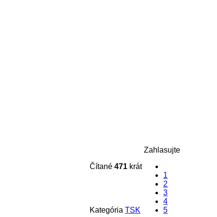
Zahlasujte
Čítané
471
krát
1
2
3
4
Kategória
TSK
5