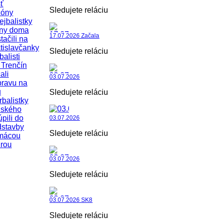
ť
Sledujete reláciu
zóny
ejbalistky
iny doma
17.07.2026 Začala
tačili na
tislavčanky
Sledujete reláciu
balisti
Trenčín
ali
03.07.2026
pravu na
u
Sledujete reláciu
rbalistky
uského
úpili do
03.07.2026
dstavby
Sledujete reláciu
mácou
rou
03.07.2026
Sledujete reláciu
03.07.2026 SK8
Sledujete reláciu