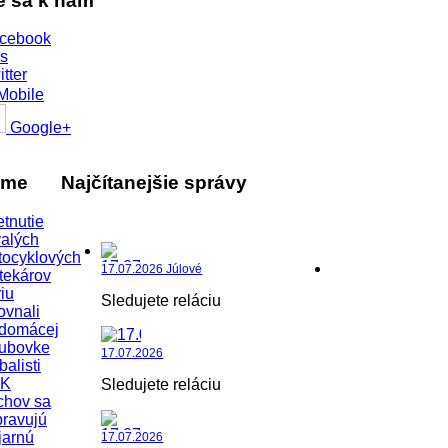
te sa k nám
cebook
s
itter
Mobile
Google+
áme
Najčítanejšie správy
etnutie
alých
tocyklových
17.07.2026 Júlové
tekárov
iu
Sledujete reláciu
ovnali
 domácej
lubovke
17.07.2026
balisti
K
Sledujete reláciu
chov sa
pravujú
jarnú
17.07.2026