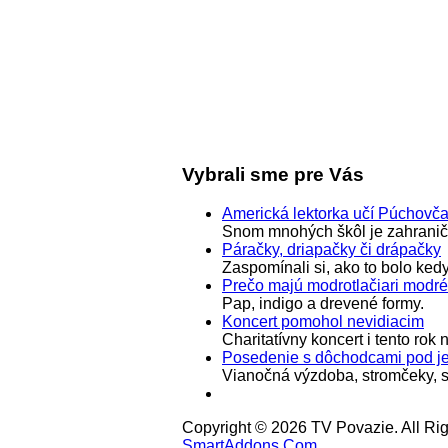
Vybrali sme pre Vás
Americká lektorka učí Púchovč
Snom mnohých škôl je zahraničn
Páračky, driapačky či drápačky
Zaspomínali si, ako to bolo ked
Prečo majú modrotlačiari modré
Pap, indigo a drevené formy.
Koncert pomohol nevidiacim
Charitatívny koncert i tento ro
Posedenie s dôchodcami pod je
Vianočná výzdoba, stromčeky, sv
Copyright © 2026 TV Povazie. All Ri
SmartAddons.Com