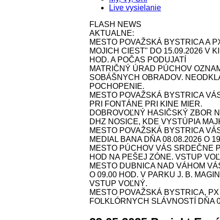
Live vysielanie
FLASH NEWS
AKTUALNE:
MESTO POVAŽSKÁ BYSTRICA A P
MOJICH CIEST" DO 15.09.2026 V
HOD. A POČAS PODUJATÍ
MATRIČNÝ ÚRAD PÚCHOV OZNAMU
SOBÁŠNYCH OBRADOV. NEODKLA
POCHOPENIE.
MESTO POVAŽSKÁ BYSTRICA VÁS
PRI FONTÁNE PRI KINE MIER.
DOBROVOĽNÝ HASIČSKÝ ZBOR NOS
DHZ NOSICE, KDE VYSTÚPIA MAJK 
MESTO POVAŽSKÁ BYSTRICA VÁ
MEDIAL BANA DŇA 08.08.2026 O 1
MESTO PÚCHOV VÁS SRDEČNE POZ
HOD NA PEŠEJ ZÓNE. VSTUP VOĽ
MESTO DUBNICA NAD VÁHOM VÁS 
O 09.00 HOD. V PARKU J. B. MAG
VSTUP VOĽNÝ.
MESTO POVAŽSKÁ BYSTRICA, P
FOLKLÓRNYCH SLÁVNOSTÍ DŇA 09.