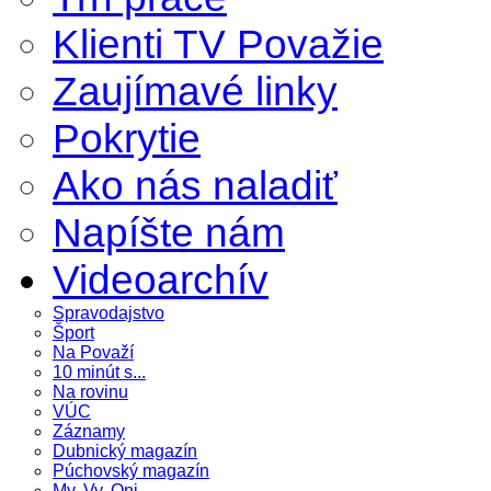
Klienti TV Považie
Zaujímavé linky
Pokrytie
Ako nás naladiť
Napíšte nám
Videoarchív
Spravodajstvo
Šport
Na Považí
10 minút s...
Na rovinu
VÚC
Záznamy
Dubnický magazín
Púchovský magazín
My, Vy, Oni