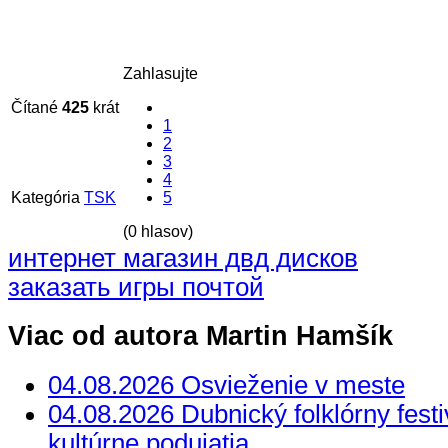
Zahlasujte
Čítané
425
krát
1
2
3
4
Kategória
TSK
5
(0 hlasov)
интернет магазин двд дисков
заказать игры почтой
Viac od autora Martin Hamšík
04.08.2026 Osvieženie v meste
04.08.2026 Dubnický folklórny festi
kultúrne podujatia