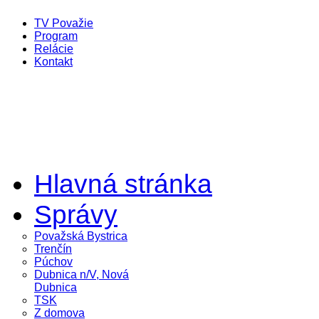
TV Považie
Program
Relácie
Kontakt
Hlavná stránka
Správy
Považská Bystrica
Trenčín
Púchov
Dubnica n/V, Nová
Dubnica
TSK
Z domova