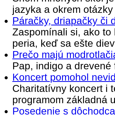
jazyka a okrem otázky
Páračky, driapačky či 
Zaspomínali si, ako to
peria, keď sa ešte di
Prečo majú modrotlači
Pap, indigo a drevené 
Koncert pomohol nevi
Charitatívny koncert i 
programom základná u
Posedenie s dôchodcam