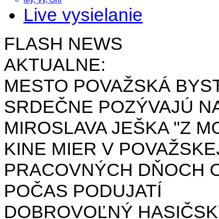
Live vysielanie
FLASH NEWS
AKTUALNE:
MESTO POVAŽSKÁ BYST
SRDEČNE POZÝVAJÚ NA
MIROSLAVA JEŠKA "Z MO
KINE MIER V POVAŽSKE
PRACOVNÝCH DŇOCH OD 
POČAS PODUJATÍ
DOBROVOĽNÝ HASIČSK