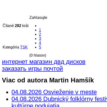
Zahlasujte
Čítané
282
krát
1
2
3
4
Kategória
TSK
5
(0 hlasov)
интернет магазин двд дисков
заказать игры почтой
Viac od autora Martin Hamšík
04.08.2026 Osvieženie v meste
04.08.2026 Dubnický folklórny festi
kultúrne podujatia