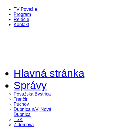
TV Považie
Program
Relácie
Kontakt
Hlavná stránka
Správy
Považská Bystrica
Trenčín
Púchov
Dubnica n/V, Nová
Dubnica
TSK
Z domova