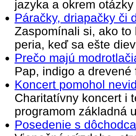
jazyka a okrem otázky
Páračky, driapačky či 
Zaspomínali si, ako to
peria, keď sa ešte di
Prečo majú modrotlači
Pap, indigo a drevené 
Koncert pomohol nevi
Charitatívny koncert i 
programom základná u
Posedenie s dôchodcam