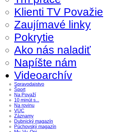
Klienti TV Považie
Zaujímavé linky
Pokrytie
Ako nás naladiť
Napíšte nám
Videoarchív
Spravodajstvo
Šport
Na Považí
10 minút s...
Na rovinu
VÚC
Záznamy
Dubnický magazín
Púchovský magazín
My, Vy, Oni