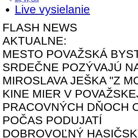
Live vysielanie
FLASH NEWS
AKTUALNE:
MESTO POVAŽSKÁ BYST
SRDEČNE POZÝVAJÚ NA
MIROSLAVA JEŠKA "Z MO
KINE MIER V POVAŽSKE
PRACOVNÝCH DŇOCH OD 
POČAS PODUJATÍ
DOBROVOĽNÝ HASIČSK